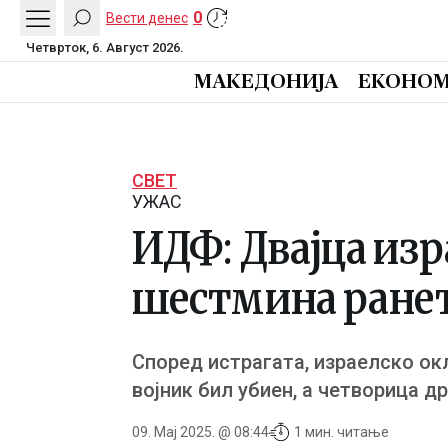
0
Вести денес
Четврток, 6. Август 2026.
МАКЕДОНИЈА
ЕКОНОМ
СВЕТ
УЖАС
ИДФ: Двајца изр
шестмина ранети
Според истрагата, израелско ок
војник бил убиен, а четворица др
09. Мај 2025. @ 08:44
1 мин. читање