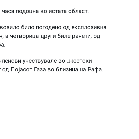
 часа подоцна во истата област.
 возило било погодено од експлозивна
н, а четворица други биле ранети, од
а.
членови учествувале во „жестоки
т од Појасот Газа во близина на Рафа.