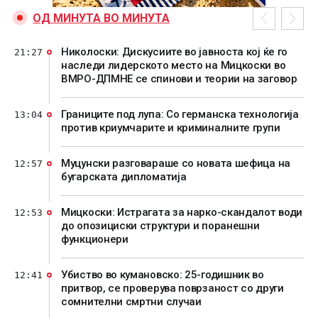
ОД МИНУТА ВО МИНУТА
Николоски: Дискусиите во јавноста кој ќе го
21:27
наследи лидерското место на Мицкоски во
ВМРО-ДПМНЕ се спинови и теории на заговор
Границите под лупа: Со германска технологија
13:04
против криумчарите и криминалните групи
Муцунски разговараше со новата шефица на
12:57
бугарската дипломатија
Мицкоски: Истрагата за нарко-скандалот води
12:53
до опозициски структури и поранешни
функционери
Убиство во кумановско: 25-годишник во
12:41
притвор, се проверува поврзаност со други
сомнителни смртни случаи