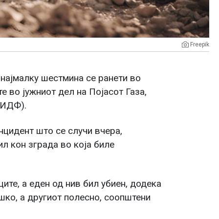
Freepik
 најмалку шестмина се ранети во
е во јужниот дел на Појасот Газа,
(ИДФ).
нцидент што се случи вчера,
л кон зграда во која биле
ите, а еден од нив бил убиен, додека
ешко, а другиот полесно, соопштени