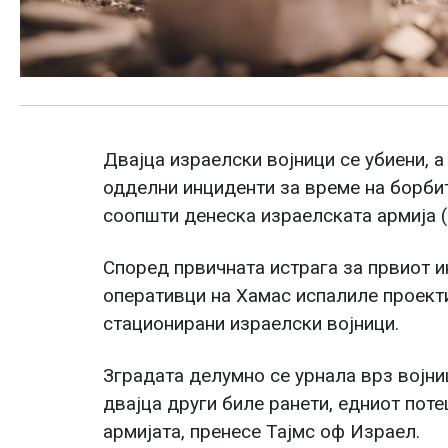
Двајца израелски војници се убиени, а
одделни инциденти за време на борбит
соопшти денеска израелската армија 
Според првичната истрага за првиот и
оперативци на Хамас испалиле проекти
стационирани израелски војници.
Зградата делумно се урнала врз војниц
двајца други биле ранети, едниот пот
армијата, пренесе Тајмс оф Израел.