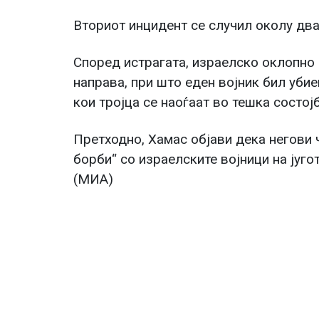
Вториот инцидент се случил околу два
Според истрагата, израелско оклопно
направа, при што еден војник бил убие
кои тројца се наоѓаат во тешка состојб
Претходно, Хамас објави дека негови 
борби“ со израелските војници на југо
(МИА)