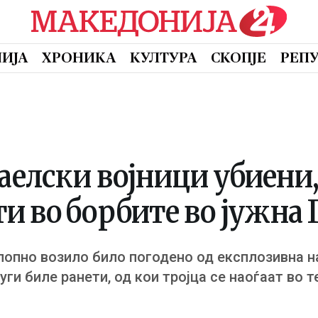
ИЈА
ХРОНИКА
КУЛТУРА
СКОПЈЕ
РЕП
аелски војници убиени
 во борбите во јужна 
лопно возило било погодено од експлозивна н
уги биле ранети, од кои тројца се наоѓаат во 