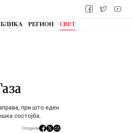
УБЛИКА
РЕГИОН
СВЕТ
,
Газа
аправа, при што еден
тешка состојба.
Сподели