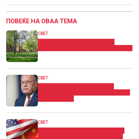
ПОВЕЌЕ НА ОВАА ТЕМА
СВЕТ
Трамп им забрани на странски
студенти да се запишуваат на Харвард
СВЕТ
Келог: Изјавите на Медведев за
Третата светска војна се неодговорни
и несоодветни
СВЕТ
Кина се спротивстави на планот на
САД за укинување на студентските