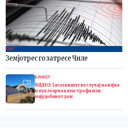
СВЕТ .
Земјотрес го затресе Чиле
БУНКЕР
ВИДЕО: Засолниште во случај на војна
и нуклеарна катастрофа или
најудобниот дом