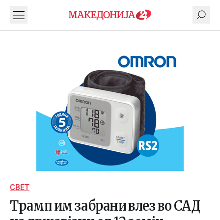
СВЕТ
Трамп им забрани влез во САД