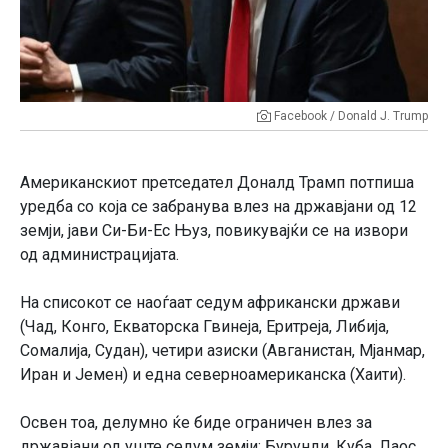
Facebook / Donald J. Trump
Американскиот претседател Доналд Трамп потпиша
уредба со која се забранува влез на државјани од 12
земји, јави Си-Би-Ес Њуз, повикувајќи се на извори
од администрацијата.
На списокот се наоѓаат седум африкански држави
(Чад, Конго, Екваторска Гвинеја, Еритреја, Либија,
Сомалија, Судан), четири азиски (Авганистан, Мјанмар,
Иран и Јемен) и една северноамериканска (Хаити).
Освен тоа, делумно ќе биде ограничен влез за
државјани од уште седум земји: Бурунди, Куба, Лаос,