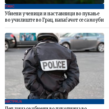
УЖАС
Убиени ученици и наставници во пукање
во училиште во Грац, напаѓачот се самоуби
АВСТРИЈА
Пет лица се убиени во пукотница во