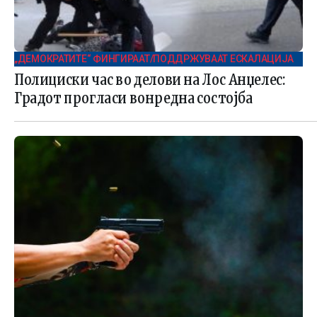
„ДЕМОКРАТИТЕ“ ФИНГИРААТ/ПОДДРЖУВААТ ЕСКАЛАЦИЈА
Полициски час во делови на Лос Анџелес:
Градот прогласи вонредна состојба