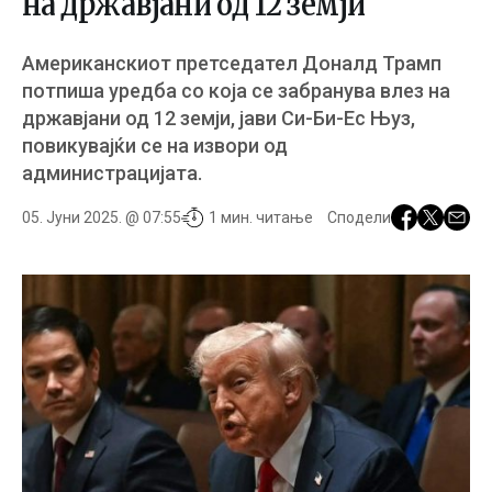
на државјани од 12 земји
Американскиот претседател Доналд Трамп
потпиша уредба со која се забранува влез на
државјани од 12 земји, јави Си-Би-Ес Њуз,
повикувајќи се на извори од
администрацијата.
05. Јуни 2025. @ 07:55
1 мин. читање
Сподели