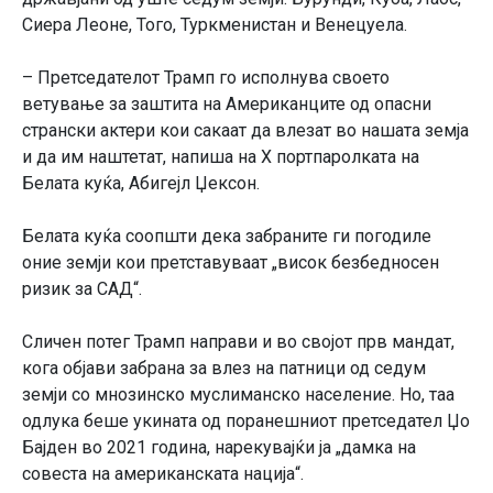
Сиера Леоне, Того, Туркменистан и Венецуела.
– Претседателот Трамп го исполнува своето
ветување за заштита на Американците од опасни
странски актери кои сакаат да влезат во нашата земја
и да им наштетат, напиша на X портпаролката на
Белата куќа, Абигејл Џексон.
Белата куќа соопшти дека забраните ги погодиле
оние земји кои претставуваат „висок безбедносен
ризик за САД“.
Сличен потег Трамп направи и во својот прв мандат,
кога објави забрана за влез на патници од седум
земји со мнозинско муслиманско население. Но, таа
одлука беше укината од поранешниот претседател Џо
Бајден во 2021 година, нарекувајќи ја „дамка на
совеста на американската нација“.