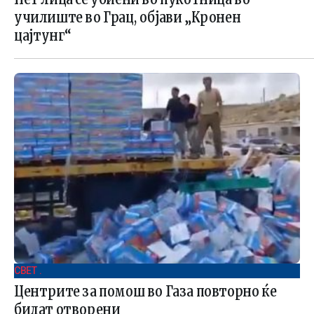
училиште во Грац, објави „Кронен
цајтунг“
СВЕТ .
Центрите за помош во Газа повторно ќе
бидат отворени