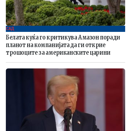
САД
Белата куќа го критикува Амазон поради
планот на компанијата да ги открие
трошоците за американските царини