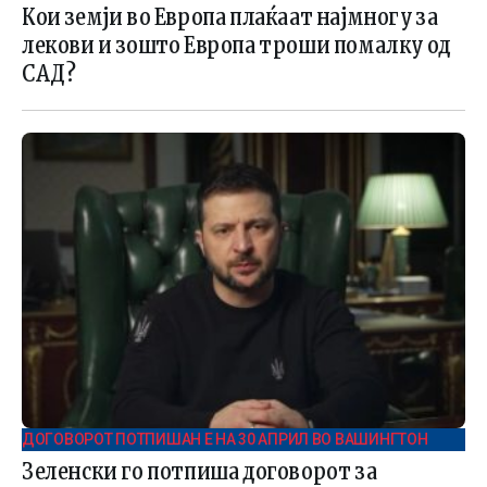
Кои земји во Европа плаќаат најмногу за
лекови и зошто Европа троши помалку од
САД?
ДОГОВОРОТ ПОТПИШАН E НА 30 АПРИЛ ВО ВАШИНГТОН
Зеленски го потпиша договорот за