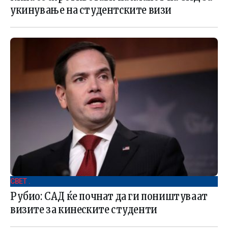
укинување на студентските визи
СВЕТ .
Рубио: САД ќе почнат да ги поништуваат
визите за кинеските студенти