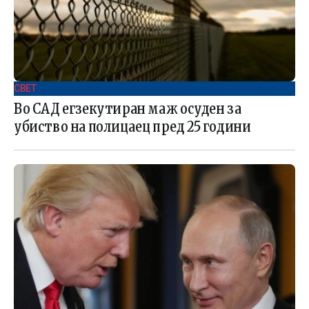
СВЕТ .
Во САД егзекутиран маж осуден за
убиство на полицаец пред 25 години