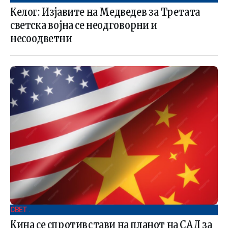
Келог: Изјавите на Медведев за Третата
светска војна се неодговорни и
несоодветни
СВЕТ .
Кина се спротивстави на планот на САД за