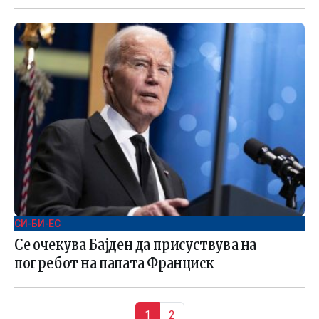
СИ-БИ-ЕС
Се очекува Бајден да присуствува на
погребот на папата Франциск
Page navigation
Current Page
Page
1
2