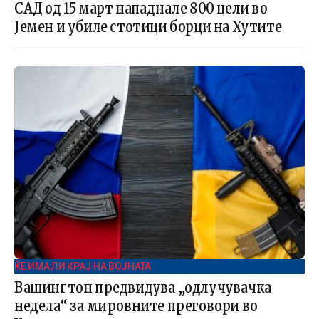
САД од 15 март нападнале 800 цели во
Јемен и убиле стотици борци на Хутите
ЌЕ ИМА ЛИ КРАЈ НА ВОЈНАТА
Вашингтон предвидува „одлучувачка
недела“ за мировните преговори во