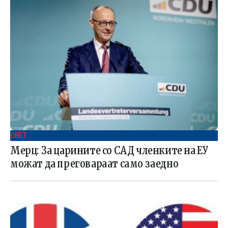
СВЕТ .
Мерц: За царините со САД членките на ЕУ
можат да преговараат само заедно