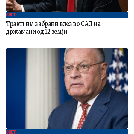
СВЕТ .
Трамп им забрани влез во САД на
државјани од 12 земји
СВЕТ .