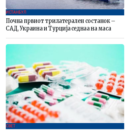
ИСТАНБУЛ
Почна првиот трилатерален состанок –
САД, Украина и Турција седнаа на маса
СВЕТ .