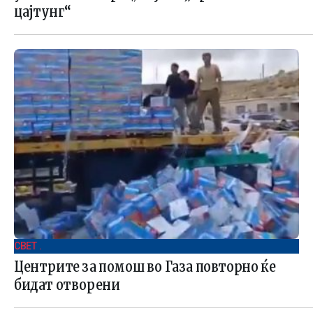
цајтунг“
СВЕТ .
Центрите за помош во Газа повторно ќе
бидат отворени