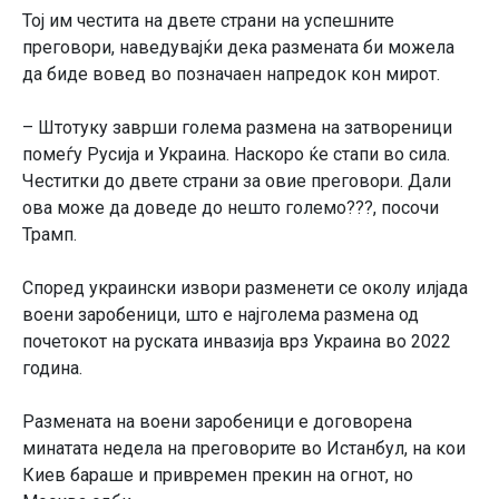
Тој им честита на двете страни на успешните
преговори, наведувајќи дека размената би можела
да биде вовед во позначаен напредок кон мирот.
– Штотуку заврши голема размена на затвореници
помеѓу Русија и Украина. Наскоро ќе стапи во сила.
Честитки до двете страни за овие преговори. Дали
ова може да доведе до нешто големо???, посочи
Трамп.
Според украински извори разменети се околу илјада
воени заробеници, што е најголема размена од
почетокот на руската инвазија врз Украина во 2022
година.
Размената на воени заробеници е договорена
минатата недела на преговорите во Истанбул, на кои
Киев бараше и привремен прекин на огнот, но