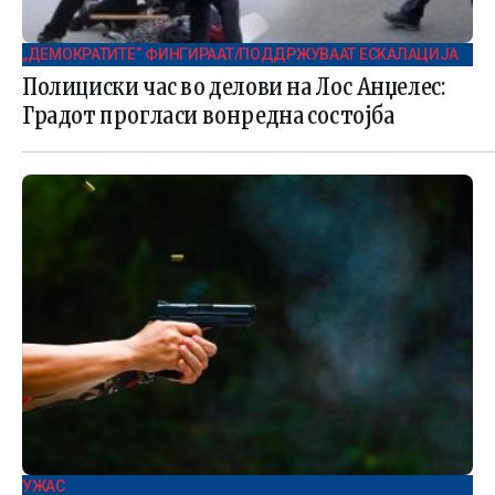
„ДЕМОКРАТИТЕ“ ФИНГИРААТ/ПОДДРЖУВААТ ЕСКАЛАЦИЈА
Полициски час во делови на Лос Анџелес:
Градот прогласи вонредна состојба
УЖАС