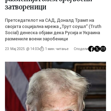
затвореници
Претседателот на САД, Доналд Трамп на
својата социјална мрежа „Трут соушл“ (Truth
Social) денеска објави дека Русија и Украина
размениле воени заробеници
23. Мај 2025. @ 14:03
1 мин. читање
Сподели