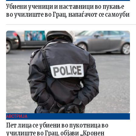
Убиени ученици и наставници во пукање
во училиште во Грац, напаѓачот се самоуби
АВСТРИЈА
Пет лица се убиени во пукотница во
училиште во Грац, објави „Кронен