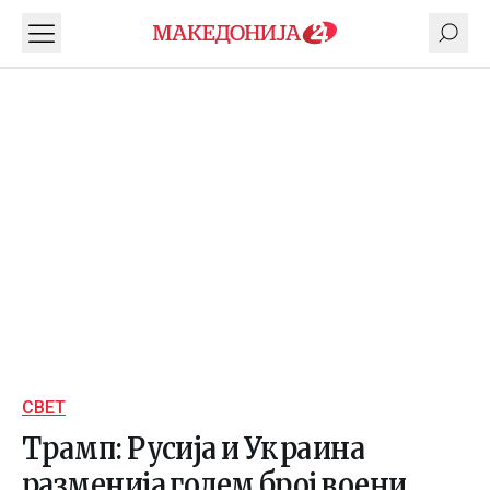
СВЕТ
Трамп: Русија и Украина
разменија голем број воени