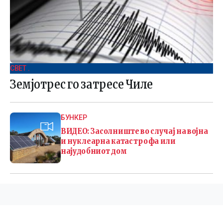
СВЕТ .
Земјотрес го затресе Чиле
БУНКЕР
ВИДЕО: Засолниште во случај на војна
и нуклеарна катастрофа или
најудобниот дом