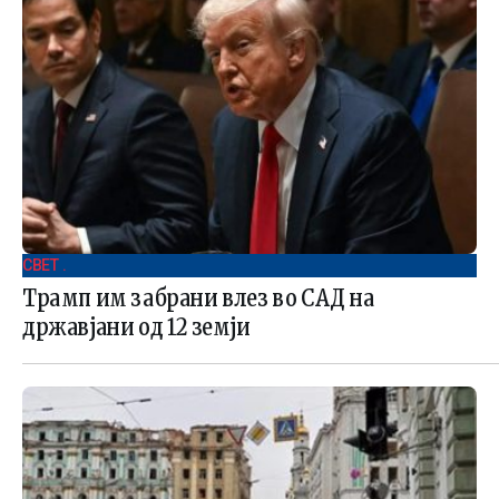
СВЕТ .
Трамп им забрани влез во САД на
државјани од 12 земји