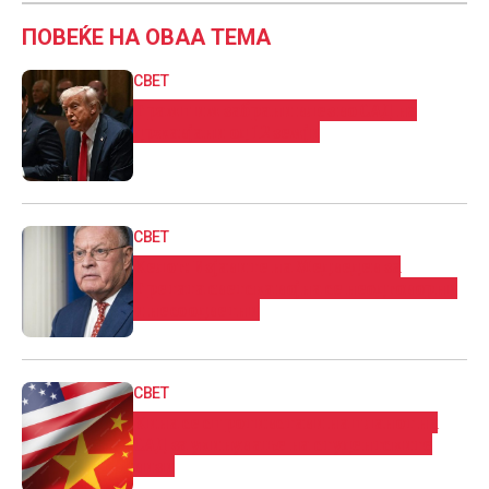
ПОВЕЌЕ НА ОВАА ТЕМА
СВЕТ
Трамп им забрани влез во САД на
државјани од 12 земји
СВЕТ
Келог: Изјавите на Медведев за
Третата светска војна се неодговорни
и несоодветни
СВЕТ
Кина се спротивстави на планот на
САД за укинување на студентските
визи