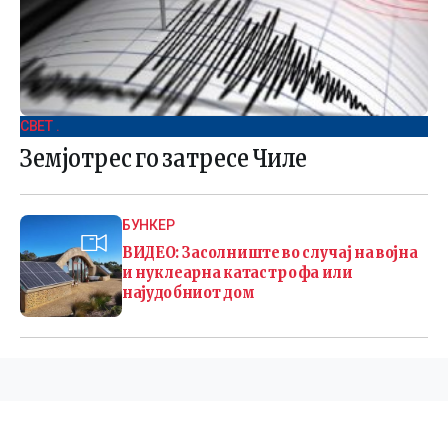
СВЕТ .
Земјотрес го затресе Чиле
БУНКЕР
ВИДЕО: Засолниште во случај на војна
и нуклеарна катастрофа или
најудобниот дом
©
2026 Македонија 24