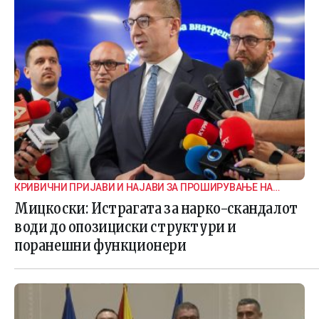
КРИВИЧНИ ПРИЈАВИ И НАЈАВИ ЗА ПРОШИРУВАЊЕ НА
ИСТРАГАТА
Мицкоски: Истрагата за нарко-скандалот
води до опозициски структури и
поранешни функционери