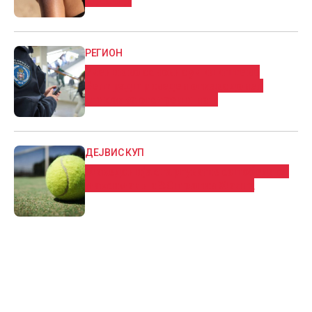
РЕГИОН
Ученик во основно училиште во
Белград приведен откако донел
список за отстрел и нож
ДЕЈВИС КУП
Македонија стартуваше со победа од
максимални 3:0 против Малта