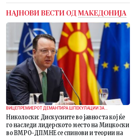
НАЈНОВИ ВЕСТИ ОД
МАКЕДОНИЈА
ВИЦЕПРЕМИЕРОТ ДЕМАНТИРА ШПЕКУЛАЦИИ ЗА
ВНАТРЕПАРТИСКИ ПОДЕЛБИ
Николоски: Дискусиите во јавноста кој ќе
го наследи лидерското место на Мицкоски
во ВМРО-ДПМНЕ се спинови и теории на