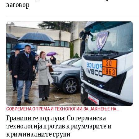
заговор
СОВРЕМЕНА ОПРЕМА И ТЕХНОЛОГИИ ЗА ЈАКНЕЊЕ НА
ГРАНИЧНАТА БЕЗБЕДНОСТ
Границите под лупа: Со германска
технологија против криумчарите и
криминалните групи