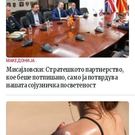
МАКЕДОНИЈА .
Мисајловски: Стратешкото партнерство,
кое беше потпишано, само ја потврдува
нашата сојузничка посветеност