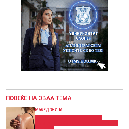
ПОВЕЌЕ НА ОВАА ТЕМА
МАКЕДОНИЈА
Што и да правите ова лето, не
излегувајте без средство за заштита
од сонце