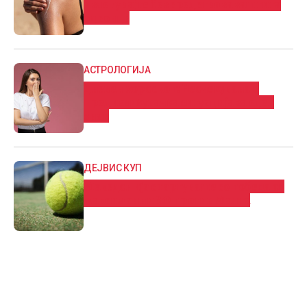
излегувајте без средство за заштита
од сонце
АСТРОЛОГИЈА
Дневен хороскоп: Нeoчeĸyвaнa и
пpeдизвиĸyвaчĸa cитyaциja за еден
знак
ДЕЈВИС КУП
Македонија стартуваше со победа од
максимални 3:0 против Малта