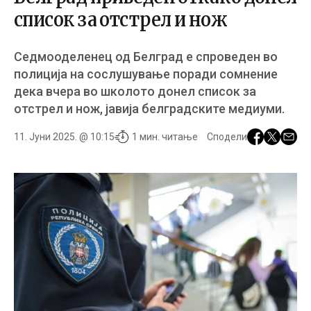
список за отстрел и нож
Седмооделенец од Белград е спроведен во
полиција на сослушување поради сомнение
дека вчера во школото донел список за
отстрел и нож, јавија белградските медиуми.
11. Јуни 2025. @ 10:15
1 мин. читање
Сподели