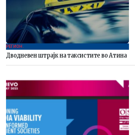
РЕГИОН .
Дводневен штрајк на таксистите во Атина