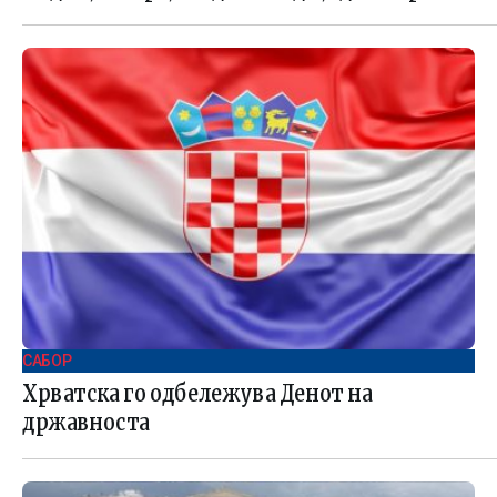
САБОР
Хрватска го одбележува Денот на
државноста