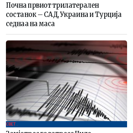
Почна првиот трилатерален
состанок – САД, Украина и Турција
седнаа на маса
СВЕТ .