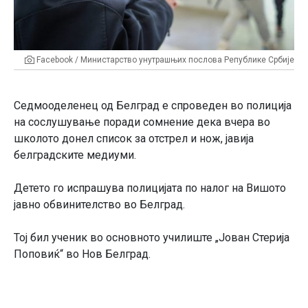
Facebook / Министарство унутрашњих послова Републике Србије
Седмооделенец од Белград е спроведен во полиција
на сослушување поради сомнение дека вчера во
школото донел список за отстрел и нож, јавија
белградските медиуми.
Детето го испрашува полицијата по налог на Вишото
јавно обвинителство во Белград.
Тој бил ученик во основното училиште „Јован Стерија
Поповиќ“ во Нов Белград.