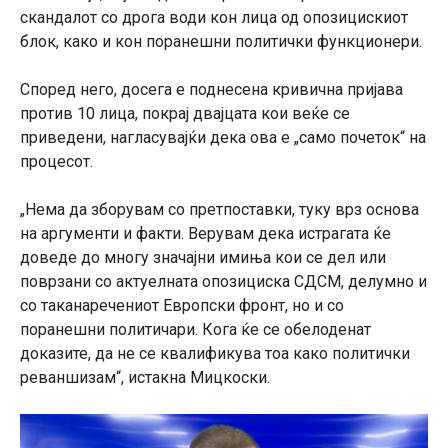
скандалот со дрога води кон лица од опозицискиот
блок, како и кон поранешни политички функционери.
Според него, досега е поднесена кривична пријава
против 10 лица, покрај двајцата кои веќе се
приведени, нагласувајќи дека ова е „само почеток“ на
процесот.
„Нема да зборувам со претпоставки, туку врз основа
на аргументи и факти. Верувам дека истрагата ќе
доведе до многу значајни имиња кои се дел или
поврзани со актуелната опозициска
СДСМ
, делумно и
со таканаречениот Европски фронт, но и со
поранешни политичари. Кога ќе се обелоденат
доказите, да не се квалификува тоа како политички
реваншизам“, истакна Мицкоски.