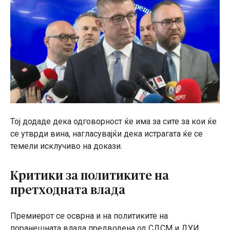
Тој додаде дека одговорност ќе има за сите за кои ќе
се утврди вина, нагласувајќи дека истрагата ќе се
темели исклучиво на докази.
Критики за политиките на
претходната влада
Премиерот се осврна и на политиките на
поранешната влада предводена од
СДСМ
и
ДУИ
,