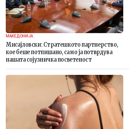
МАКЕДОНИЈА .
Мисајловски: Стратешкото партнерство,
кое беше потпишано, само ја потврдува
нашата сојузничка посветеност