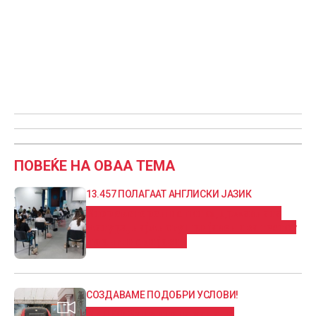
ПОВЕЌЕ НА ОВАА ТЕМА
13.457 ПОЛАГААТ АНГЛИСКИ ЈАЗИК
Втор екстерен испит од државната
матура, најмногу пријавени за тестот
по англиски јазик
СОЗДАВАМЕ ПОДОБРИ УСЛОВИ!
ВИДЕО: Запуштена хала на