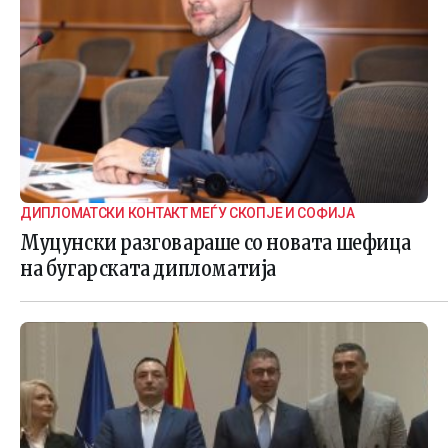
ДИПЛОМАТСКИ КОНТАКТ МЕЃУ СКОПЈЕ И СОФИЈА
Муцунски разговараше со новата шефица
на бугарската дипломатија