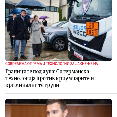
СОВРЕМЕНА ОПРЕМА И ТЕХНОЛОГИИ ЗА ЈАКНЕЊЕ НА
ГРАНИЧНАТА БЕЗБЕДНОСТ
Границите под лупа: Со германска
технологија против криумчарите и
криминалните групи