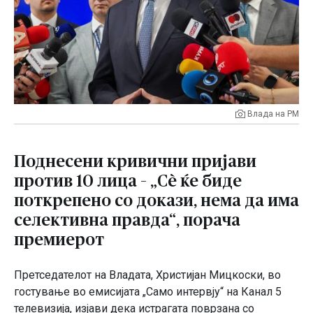
Влада на РМ
Поднесени кривични пријави
против 10 лица – „Сѐ ќе биде
поткрепено со докази, нема да има
селективна правда“, порача
премиерот
Претседателот на Владата,
Христијан Мицкоски
, во
гостување во емисијата „Само интервју“ на
Канал 5
телевизија
, изјави дека истрагата поврзана со