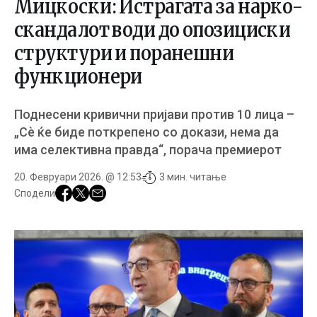
Мицкоски: Истрагата за нарко-
скандалот води до опозициски
структури и поранешни
функционери
Поднесени кривични пријави против 10 лица –
„Сѐ ќе биде поткрепено со докази, нема да
има селективна правда“, порача премиерот
20. Февруари 2026. @ 12:53
3 мин. читање
Сподели