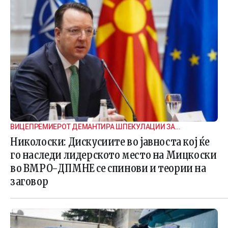
ВИЦЕПРЕМИЕРОТ ДЕМАНТИРА ШПЕКУЛАЦИИ ЗА
ВНАТРЕПАРТИСКИ ПОДЕЛБИ
Николоски: Дискусиите во јавноста кој ќе
го наследи лидерското место на Мицкоски
во ВМРО-ДПМНЕ се спинови и теории на
заговор