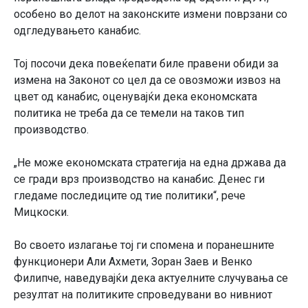
особено во делот на законските измени поврзани со
одгледувањето канабис.
Тој посочи дека повеќепати биле правени обиди за
измена на Законот со цел да се овозможи извоз на
цвет од канабис, оценувајќи дека економската
политика не треба да се темели на таков тип
производство.
„Не може економската стратегија на една држава да
се гради врз производство на канабис. Денес ги
гледаме последиците од тие политики“, рече
Мицкоски.
Во своето излагање тој ги спомена и поранешните
функционери Али Ахмети, Зоран Заев и Венко
Филипче, наведувајќи дека актуелните случувања се
резултат на политиките спроведувани во нивниот