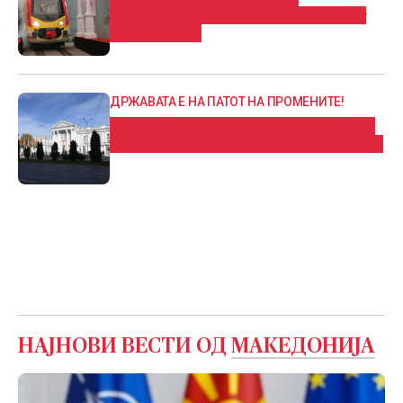
Македонски Железници Транспорт
доби нов лик
ДРЖАВАТА Е НА ПАТОТ НА ПРОМЕНИТЕ!
Влада: Три пати поголем раст на БДП
во првиот квартал споредбено со лани
НАЈНОВИ ВЕСТИ ОД
МАКЕДОНИЈА