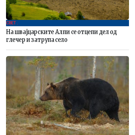
СВЕТ .
На швајцарските Алпи се отцепи дел од
глечер и затрупа село