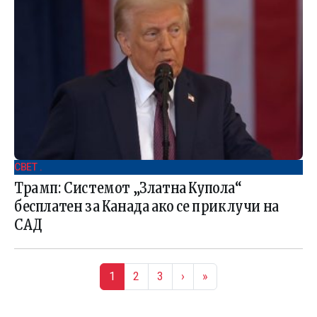
СВЕТ .
Трамп: Системот „Златна Купола“
бесплатен за Канада ако се приклучи на
САД
Page navigation
Current Page
Page
Page
1
2
3
›
»