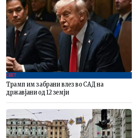
СВЕТ .
Трамп им забрани влез во САД на
државјани од 12 земји