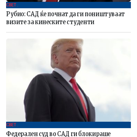
СВЕТ .
Рубио: САД ќе почнат да ги поништуваат
визите за кинеските студенти
СВЕТ .
Федерален суд во САД ги блокираше