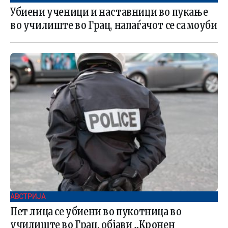
Убиени ученици и наставници во пукање
во училиште во Грац, напаѓачот се самоуби
АВСТРИЈА
Пет лица се убиени во пукотница во
училиште во Грац, објави „Кронен