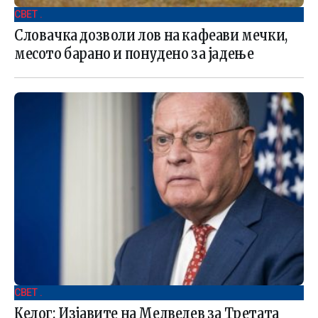
СВЕТ .
Словачка дозволи лов на кафеави мечки,
месото барано и понудено за јадење
СВЕТ .
Келог: Изјавите на Медведев за Третата