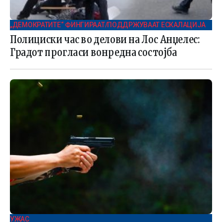
„ДЕМОКРАТИТЕ“ ФИНГИРААТ/ПОДДРЖУВААТ ЕСКАЛАЦИЈА
Полициски час во делови на Лос Анџелес:
Градот прогласи вонредна состојба
УЖАС