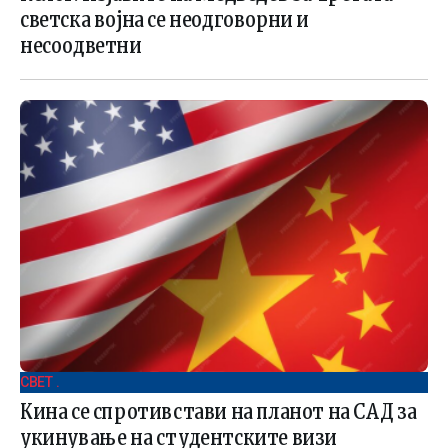
светска војна се неодговорни и
несоодветни
СВЕТ .
Кина се спротивстави на планот на САД за
укинување на студентските визи