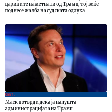
царините наметнати од Трамп, тој веќе
поднесе жалба на судската одлука
СВЕТ .
Маск потврди дека ја напушта
администрацијата на Трамп