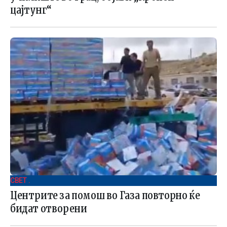
цајтунг“
СВЕТ .
Центрите за помош во Газа повторно ќе
бидат отворени