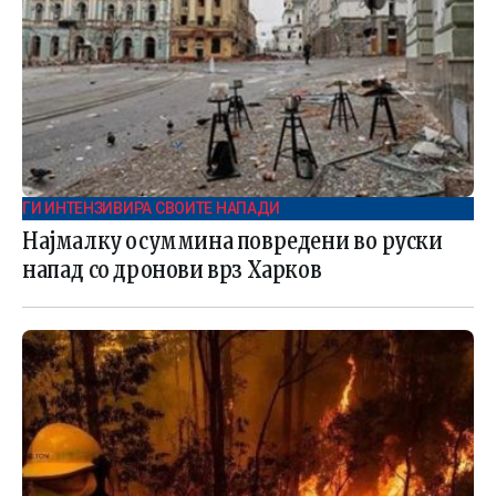
ГИ ИНТЕНЗИВИРА СВОИТЕ НАПАДИ
Најмалку осуммина повредени во руски
напад со дронови врз Харков