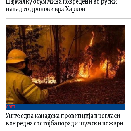
Најмалку осуммина повредени во руски
напад со дронови врз Харков
СВЕТ .
Уште една канадска провинција прогласи
вонредна состојба поради шумски пожари