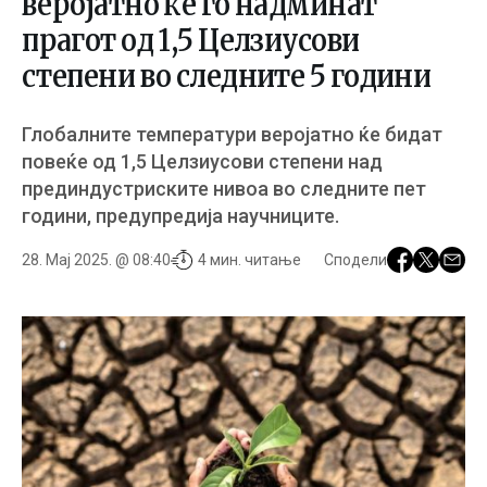
веројатно ќе го надминат
прагот од 1,5 Целзиусови
степени во следните 5 години
Глобалните температури веројатно ќе бидат
повеќе од 1,5 Целзиусови степени над
прединдустриските нивоа во следните пет
години, предупредија научниците.
28. Мај 2025. @ 08:40
4 мин. читање
Сподели