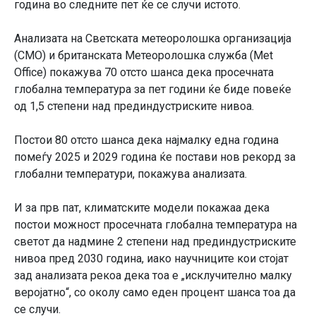
година во следните пет ќе се случи истото.
Анализата на Светската метеоролошка организација
(СМО) и британската Метеоролошка служба (Met
Office) покажува 70 отсто шанса дека просечната
глобална температура за пет години ќе биде повеќе
од 1,5 степени над прединдустриските нивоа.
Постои 80 отсто шанса дека најмалку една година
помеѓу 2025 и 2029 година ќе постави нов рекорд за
глобални температури, покажува анализата.
И за прв пат, климатските модели покажаа дека
постои можност просечната глобална температура на
светот да надмине 2 степени над прединдустриските
нивоа пред 2030 година, иако научниците кои стојат
зад анализата рекоа дека тоа е „исклучително малку
веројатно“, со околу само еден процент шанса тоа да
се случи.