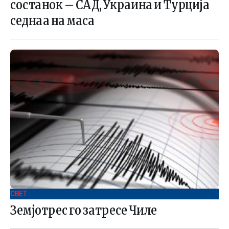
состанок – САД, Украина и Турција
седнаа на маса
СВЕТ .
Земјотрес го затресе Чиле