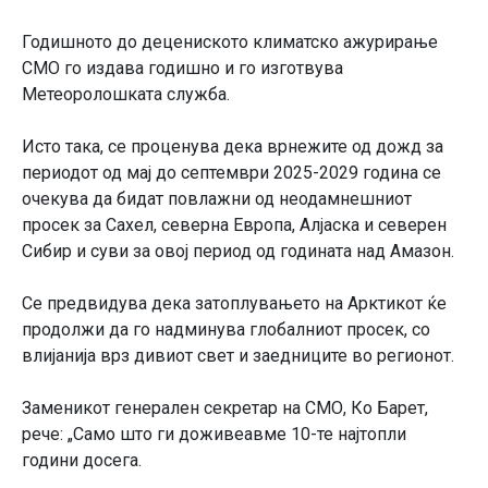
Годишното до децениското климатско ажурирање
СМО го издава годишно и го изготвува
Метеоролошката служба.
Исто така, се проценува дека врнежите од дожд за
периодот од мај до септември 2025-2029 година се
очекува да бидат повлажни од неодамнешниот
просек за Сахел, северна Европа, Алјаска и северен
Сибир и суви за овој период од годината над Амазон.
Се предвидува дека затоплувањето на Арктикот ќе
продолжи да го надминува глобалниот просек, со
влијанија врз дивиот свет и заедниците во регионот.
Заменикот генерален секретар на СМО, Ко Барет,
рече: „Само што ги доживеавме 10-те најтопли
години досега.