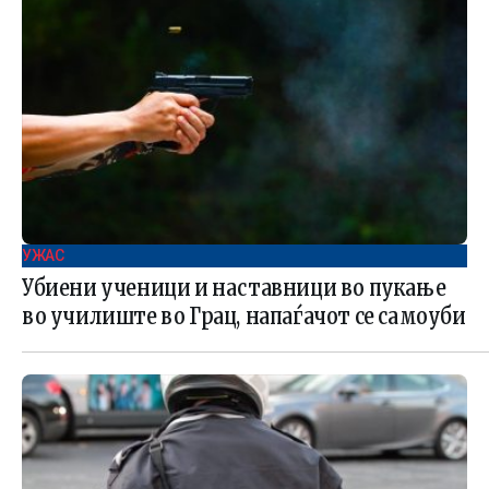
УЖАС
Убиени ученици и наставници во пукање
во училиште во Грац, напаѓачот се самоуби