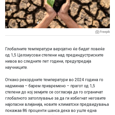
Freepik
Глобалните температури веројатно ќе бидат повеќе
од 1,5 Целзиусови степени над прединдустриските
нивоа во следните пет години, предупредија
научниците.
Откако рекордните температури во 2024 година го
надминаа – барем привремено – прагот од 1,5
степени до кој земјите се согласија да го ограничат
глобалното затоплување за да ги избегнат неговите
најопасни влијанија, новите климатски предвидувања
покажаа 86 проценти шанса дека во уште една