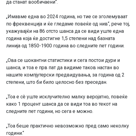
да станат вообичаени“.
„Имавме една во 2024 година, но тие се зголемуваат
по фреквенција и ќе гледаме повеќе од нив“, рече тој,
укажувајќи на 86 отсто шанса да се види уште една
година која ќе достигне 1,5 степени над базната
линија од 1850-1900 година во следните пет години.
„Ова се шокантни статистики и сега постои дури и
шанса, и тоа е прв пат да видиме таков настан во
нашите компјутерски предвидувања, за година од 2
степени, што би било целосно без преседан.
„Тоа е сè уште исклучително малку веројатно, повеќе
како 1 процент шанса да се види тоа во текот на
следните пет години, но сега е можно.
„Тоа беше практично невозможно пред само неколку
години.“