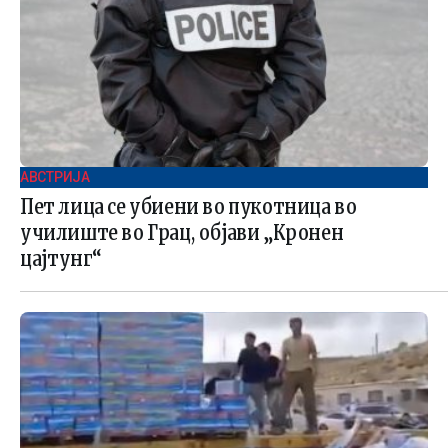
АВСТРИЈА
Пет лица се убиени во пукотница во
училиште во Грац, објави „Кронен
цајтунг“