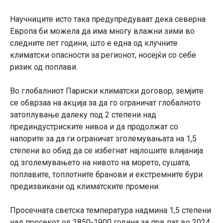
Научниците исто така предупредуваат дека северна
Европа би можела да има многу влажни зими во
следните пет години, што е една од клучните
климатски опасности за регионот, носејќи со себе
ризик од поплави.
Во глобалниот Париски климатски договор, земјите
се обврзаа на акција за да го ограничат глобалното
затоплување далеку под 2 степени над
прединдустриските нивоа и да продолжат со
напорите за да ги ограничат зголемувањата на 1,5
степени во обид да се избегнат најлошите влијанија
од зголемувањето на нивото на морето, сушата,
поплавите, топлотните бранови и екстремните бури
предизвикани од климатските промени.
Просечната светска температура надмина 1,5 степени
над просекот од 1850-1900 година за прв пат во 2024