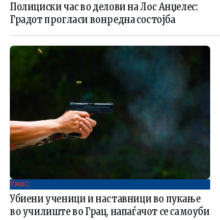
Полициски час во делови на Лос Анџелес:
Градот прогласи вонредна состојба
УЖАС
Убиени ученици и наставници во пукање
во училиште во Грац, напаѓачот се самоуби