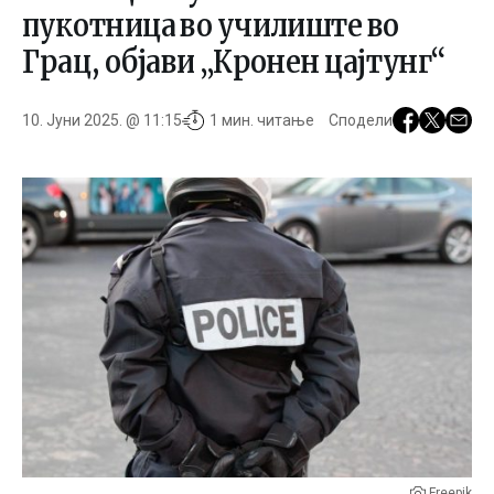
пукотница во училиште во
Грац, објави „Кронен цајтунг“
10. Јуни 2025. @ 11:15
1 мин. читање
Сподели
Freepik