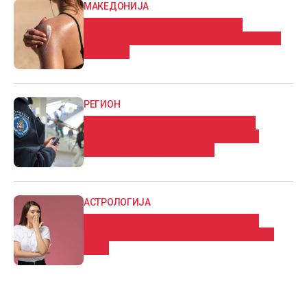
МАКЕДОНИЈА
Што и да правите ова лето, не
излегувајте без средство за заштита
од сонце
РЕГИОН
Ученик во основно училиште во
Белград приведен откако донел
список за отстрел и нож
АСТРОЛОГИЈА
Дневен хороскоп: Нeoчeĸyвaнa и
пpeдизвиĸyвaчĸa cитyaциja за еден
знак