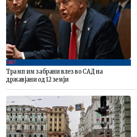
СВЕТ .
Трамп им забрани влез во САД на
државјани од 12 земји