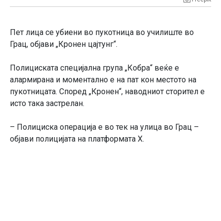
Пет лица се убиени во пукотница во училиште во
Грац, објави „Кронен цајтунг“.
Полициската специјална група „Кобра“ веќе е
алармирана и моментално е на пат кон местото на
пукотницата. Според „Кронен“, наводниот сторител е
исто така застрелан.
– Полициска операција е во тек на улица во Грац –
објави полицијата на платформата X.