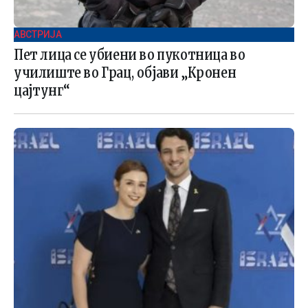
АВСТРИЈА
Пет лица се убиени во пукотница во
училиште во Грац, објави „Кронен
цајтунг“