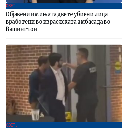
СВЕТ .
Објавени имињата двете убиени лица
вработени во израелската амбасада во
Вашингтон
СВЕТ .