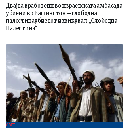
Двајца вработени во израелската амбасада
убиени во Вашингтон – слободна
палестинаубиецот извикувал „Слободна
Палестина“
СВЕТ .