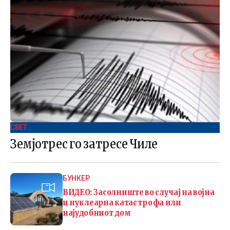
СВЕТ .
Земјотрес го затресе Чиле
БУНКЕР
ВИДЕО: Засолниште во случај на војна
и нуклеарна катастрофа или
најудобниот дом