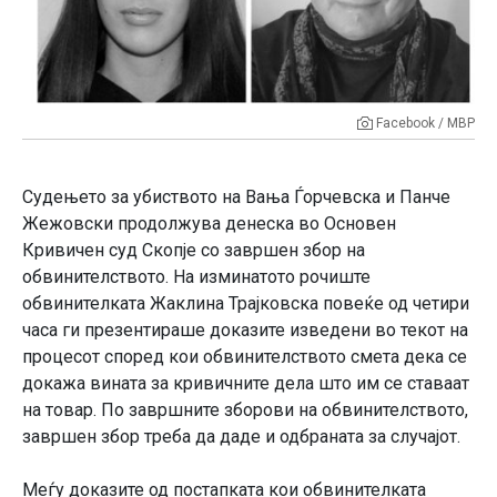
Facebook / МВР
Судењето за убиството на Вања Ѓорчевска и Панче
Жежовски продолжува денеска во Основен
Кривичен суд Скопје со завршен збор на
обвинителството. На изминатото рочиште
обвинителката Жаклина Трајковска повеќе од четири
часа ги презентираше доказите изведени во текот на
процесот според кои обвинителството смета дека се
докажа вината за кривичните дела што им се ставаат
на товар. По завршните зборови на обвинителството,
завршен збор треба да даде и одбраната за случајот.
Меѓу доказите од постапката кои обвинителката