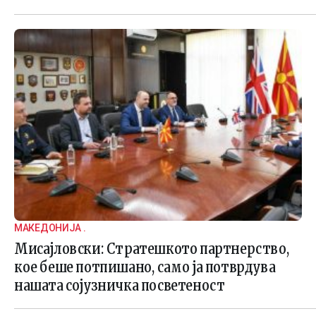
МАКЕДОНИЈА .
Мисајловски: Стратешкото партнерство,
кое беше потпишано, само ја потврдува
нашата сојузничка посветеност