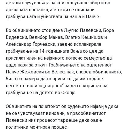
детали случувањата за кои стануваше збор и во
доказната постапка, а во кои се опишани
грабнувањата и убиствата на Вања и Панче.
Во обвинението стои дека Љупчо Палевски, Боре
Видевски, Велибор Манев, Влатко Кешишов и
Александар Ѓорчевски, заедно испланирале
грабнување на 14-годишната Вања со цел да
присилат член на нејзиното потесно семејство да
даде пари за откуп. Грабнувањето на оштетениот
Панче Жежовски во Велес, пак, според обвинението,
било со намера да го присилат да им го даде
неговото возило „ситроен“ за да го користат за
грабнување на детето во Скопје.
Обвинетите на почетокот од судењето изјавија дека
не се чувствуваат виновни, а првообвинетиот
Палевски низ процесот тврдеше дека ова е
политички монтиран процес.