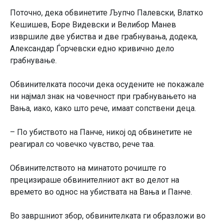
Поточно, дека обвинетите Љупчо Палевски, Влатко
Кешишев, Боре Видевски и Велибор Манев
извршиле две убиства и две грабнувања, додека,
Александар Ѓорчевски едно кривично дело
грабнување.
Обвинителката посочи дека осудените не покажале
ни најмал знак на човечност при грабнувањето на
Вања, иако, како што рече, имаат сопствени деца.
– По убиството на Панче, никој од обвинетите не
реагирал со човечко чувство, рече таа.
Обвинителството на минатото рочиште го
прецизираше обвинителниот акт во делот на
времето во однос на убиствата на Вања и Панче.
Во завршниот збор, обвинителката ги образложи во