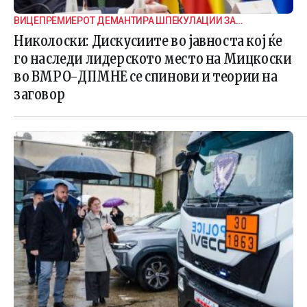
ВИЦЕПРЕМИЕРОТ ДЕМАНТИРА ШПЕКУЛАЦИИ ЗА
ВНАТРЕПАРТИСКИ ПОДЕЛБИ
Николоски: Дискусиите во јавноста кој ќе
го наследи лидерското место на Мицкоски
во ВМРО-ДПМНЕ се спинови и теории на
заговор