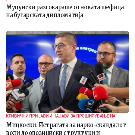
Муцунски разговараше со новата шефица
на бугарската дипломатија
КРИВИЧНИ ПРИЈАВИ И НАЈАВИ ЗА ПРОШИРУВАЊЕ НА
ИСТРАГАТА
Мицкоски: Истрагата за нарко-скандалот
води до опозициски структури и