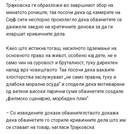
Трајковска ги образложи во завршниот збор на
минатото рочиште, таа посочи дека од камерите на
Сејф сити неспорно произлегло дека обвинетите се
движеле заедно на критичните денови за да ги
извршат кривичните дела.
Како што истакна тогаш, насилното одземање на
основното право на живот, особено кај дете, не е
само чин на суровост и бруталност, туку директен
напад врз човештвото. Таа посочи дека ваквите
злосторства заслужуваат „не само правна, туку и
длабока морална осуда“ и сподели дека мотивирани
од ветени високи парични суми обвинетите создале
„филмско сценарио, морбиден план“.
– Со изведените докази обвинителството докажа
дека обвинетите го сториле кривичните дела што им
се ставаат на товар, нагласи Трајковска.