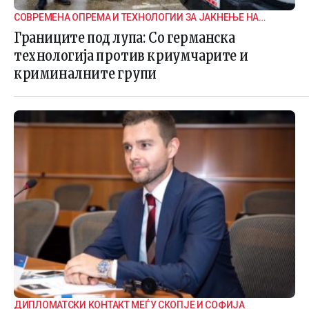
СОВРЕМЕНА ОПРЕМА И ТЕХНОЛОГИИ ЗА ЈАКНЕЊЕ НА
ГРАНИЧНАТА БЕЗБЕДНОСТ
Границите под лупа: Со германска
технологија против криумчарите и
криминалните групи
ДИПЛОМАТСКИ КОНТАКТ МЕЃУ СКОПЈЕ И СОФИЈА