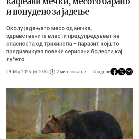
кафеави мечки, месото барано
и понудено за јадење
Околу јадењето месо од мечка,
здравствените власти предупредуваат на
опасноста од трихинела – паразит којшто
предизвикува повеќе сериозни болести кај
луѓето.
29. Мај 2025. @ 10:52
2 мин. читање
Сподели