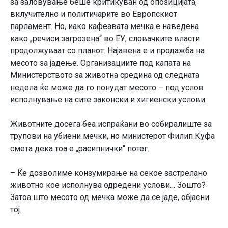
за заловување беше критикуван од опозицијата,
вклучително и политичарите во Европскиот
парламент. Но, иако кафеавата мечка е наведена
како „речиси загрозена“ во ЕУ, словачките власти
продолжуваат со планот. Најавена е и продажба на
месото за јадење. Организациите под капата на
Министерството за животна средина од следната
недела ќе може да го понудат месото – под услов
исполнување на сите законски и хигиенски услови.
Животните досега беа испраќани во собиралиште за
трупови на убиени мечки, но министерот Филип Куфа
смета дека тоа е „расипнички“ потег.
– Ќе дозволиме конзумирање на секое застрелано
животно кое исполнува одредени услови… Зошто?
Затоа што месото од мечка може да се јаде, објасни
тој.