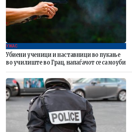
УЖАС
Убиени ученици и наставници во пукање
во училиште во Грац, напаѓачот се самоуби