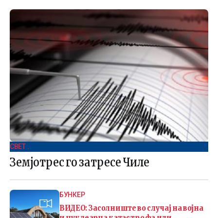
СВЕТ .
Земјотрес го затресе Чиле
БУНКЕР
ВИДЕО: Засолниште во случај на војна
и нуклеарна катастрофа или