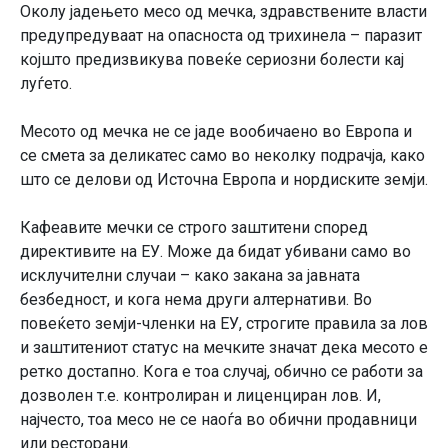
Околу јадењето месо од мечка, здравствените власти
предупредуваат на опасноста од трихинела – паразит
којшто предизвикува повеќе сериозни болести кај
луѓето.
Месото од мечка не се јаде вообичаено во Европа и
се смета за деликатес само во неколку подрачја, како
што се делови од Источна Европа и нордиските земји.
Кафеавите мечки се строго заштитени според
директивите на ЕУ. Може да бидат убивани само во
исклучителни случаи – како закана за јавната
безбедност, и кога нема други алтернативи. Во
повеќето земји-членки на ЕУ, строгите правила за лов
и заштитениот статус на мечките значат дека месото е
ретко достапно. Кога е тоа случај, обично се работи за
дозволен т.е. контролиран и лиценциран лов. И,
најчесто, тоа месо не се наоѓа во обични продавници
или ресторани.