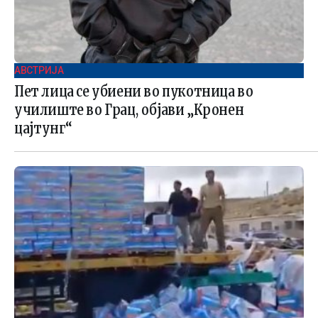
АВСТРИЈА
Пет лица се убиени во пукотница во
училиште во Грац, објави „Кронен
цајтунг“