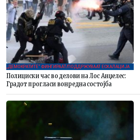
„ДЕМОКРАТИТЕ“ ФИНГИРААТ/ПОДДРЖУВААТ ЕСКАЛАЦИЈА
Полициски час во делови на Лос Анџелес:
Градот прогласи вонредна состојба