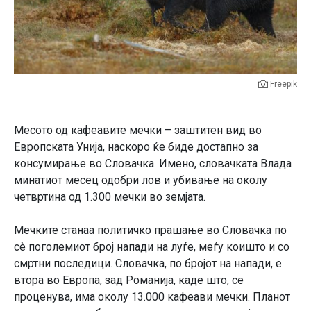
Freepik
Месото од кафеавите мечки – заштитен вид во
Европската Унија, наскоро ќе биде достапно за
консумирање во Словачка. Имено, словачката Влада
минатиот месец одобри лов и убивање на околу
четвртина од 1.300 мечки во земјата.
Мечките станаа политичко прашање во Словачка по
сѐ поголемиот број напади на луѓе, меѓу коишто и со
смртни последици. Словачка, по бројот на напади, е
втора во Европа, зад Романија, каде што, се
проценува, има околу 13.000 кафеави мечки. Планот