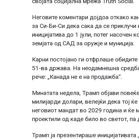
својата социјална мрежа Truth Social.
Неговите коментари дојдоа откако ка
за Си-Би-Си дека сака да се приклучи
иницијатива до 1 јули, потег насочен 
земјата од САД за оружје и муниција.
Карни постојано ги отфрлаше обидите 
51-ва држава. На неодамнешна средба
рече: „Канада не е на продажба“.
Минатата недела, Трамп објави повеќе
милијарди долари, велејќи дека тој ќе
неговиот мандат во 2029 година и ќе 
проектили од каде било во светот, па 
Трамп ја презентираше иницијативата 