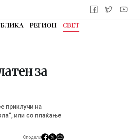
УБЛИКА
РЕГИОН
СВЕТ
латен за
е приклучи на
ла“, или со плаќање
Сподели