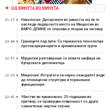
ОД МИНУТА ВО МИНУТА
Николоски: Дискусиите во јавноста кој ќе го
21:27
наследи лидерското место на Мицкоски во
ВМРО-ДПМНЕ се спинови и теории на заговор
Границите под лупа: Со германска технологија
13:04
против криумчарите и криминалните групи
Муцунски разговараше со новата шефица на
12:57
бугарската дипломатија
Мицкоски: Истрагата за нарко-скандалот води
12:53
до опозициски структури и поранешни
функционери
Убиство во кумановско: 25-годишник во
12:41
притвор, се проверува поврзаност со други
сомнителни смртни случаи