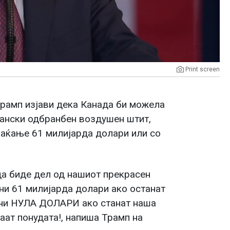
Print screen
рамп изјави дека Канада би можела
кански одбранбен воздушен штит,
плаќање 61 милијарда долари или со
 да биде дел од нашиот прекрасен
ини 61 милијарда долари ако останат
чини НУЛА ДОЛАРИ ако станат наша
аат понудата!, напиша Трамп на