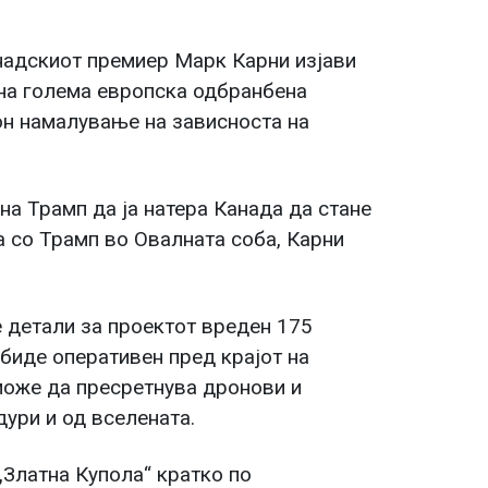
надскиот премиер Марк Карни изјави
 на голема европска одбранбена
кон намалување на зависноста на
на Трамп да ја натера Канада да стане
 со Трамп во Овалната соба, Карни
 детали за проектот вреден 175
 биде оперативен пред крајот на
може да пресретнува дронови и
дури и од вселената.
„Златна Купола“ кратко по