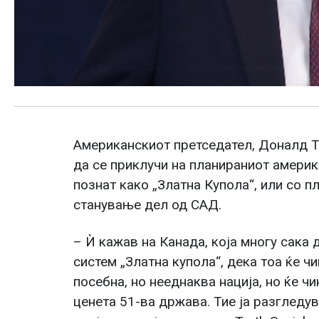
Американскиот претседател, Доналд Т
да се приклучи на планираниот амери
познат како „Златна Купола“, или со 
станување дел од САД.
– Ѝ кажав на Канада, која многу сака
систем „Златна купола“, дека тоа ќе ч
посебна, но нееднаква нација, но ќе 
ценета 51-ва држава. Тие ја разгледув