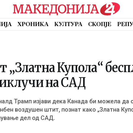
ИЈА
ХРОНИКА
КУЛТУРА
СКОПЈЕ
РЕП
 „Златна Купола“ бесп
риклучи на САД
алд Трамп изјави дека Канада би можела да с
бен воздушен штит, познат како „Златна Купо
нување дел од САД.