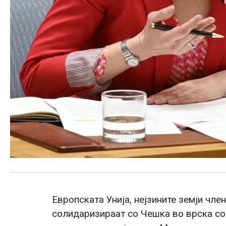
Европската Унија, нејзините земји чле
солидаризираат со Чешка во врска с