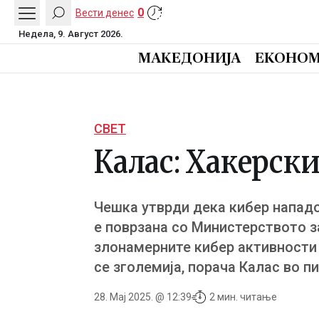
0
Вести денес
Недела, 9. Август 2026.
МАКЕДОНИЈА
ЕКОНОМ
СВЕТ
Калас: Хакерски
Чешка утврди дека кибер нападот
е поврзана со Министерството з
злонамерните кибер активности п
се зголемија, порача Калас во п
28. Мај 2025. @ 12:39
2 мин. читање