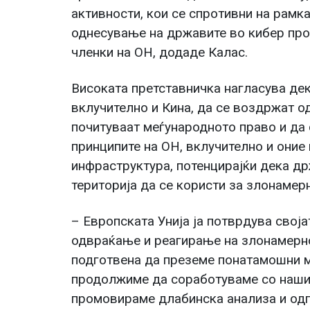
активности, кои се спротивни на рамк
однесување на државите во кибер прос
членки на ОН, додаде Калас.
Високата претставничка нагласува дек
вклучително и Кина, да се воздржат о
почитуваат меѓународното право и да
принципите на ОН, вклучително и оние
инфраструктура, потенцирајќи дека др
територија да се користи за злонамер
– Европската Унија ја потврдува свој
одвраќање и реагирање на злонамерно
подготвена да преземе понатамошни ме
продолжиме да соработуваме со нашит
промовираме длабинска анализа и од