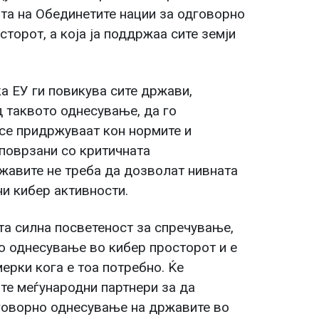
ата на Обединетите нации за одговорно
торот, а која ја поддржаа сите земји
а ЕУ ги повикува сите држави,
д таквото однесување, да го
 се придржуваат кон нормите и
 поврзани со критичната
жавите не треба да дозволат нивната
ни кибер активности.
ата силна посветеност за спречување,
 однесување во кибер просторот и е
рки кога е тоа потребно. Ќе
е меѓународни партнери за да
говорно однесување на државите во