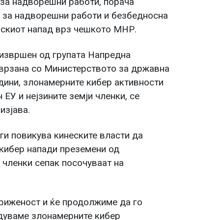
 за надворешни работи, порача
У за надворешни работи и безбедносна
ерскиот напад врз чешкото МНР.
 извршен од групата Напредна
поврзана со Министерството за државна
дини, злонамерните кибер активности
 ЕУ и нејзините земји членки, се
изјава.
 ги повикува кинеските власти да
кибер напади преземени од
и членки сепак посочуваат на
гриженост и ќе продолжиме да го
удуваме злонамерните кибер