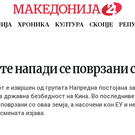
ИЈА
ХРОНИКА
КУЛТУРА
СКОПЈЕ
РЕП
те напади се поврзани 
 е извршен од групата Напредна постојана зак
а државна безбедност на Кина. Во последниве
оврзани со оваа земја, а насочени кон ЕУ и не
исмената изјава.