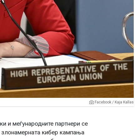
Facebook / Kaja Kallas
нки и меѓународните партнери се
о злонамерната кибер кампања