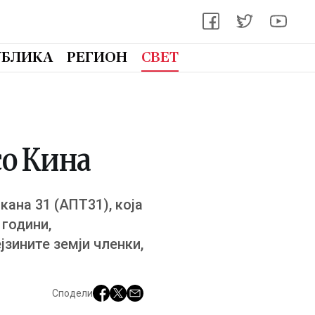
УБЛИКА
РЕГИОН
СВЕТ
со Кина
ана 31 (AПT31), која
 години,
јзините земји членки,
Сподели