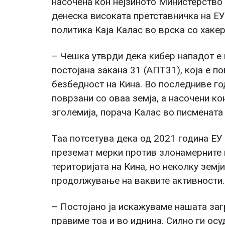
насочена кон нејзиното Министерство
денеска високата претставничка на Е
политика Каја Калас во врска со хак
– Чешка утврди дека кибер нападот е
постојана закана 31 (AПT31), која е 
безбедност на Кина. Во последниве го
поврзани со оваа земја, а насочени кон
зголемија, порача Калас во писмената 
Таа потсетува дека од 2021 година ЕУ
преземат мерки против злонамерните 
територијата на Кина, но неколку земј
продолжување на ваквите активности.
– Постојано ја искажуваме нашата за
правиме тоа и во иднина. Силно ги ос