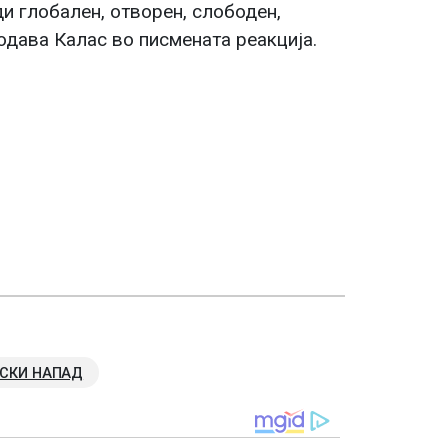
ди глобален, отворен, слободен,
одава Калас во писмената реакција.
РСКИ НАПАД