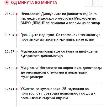
ОД МИНУТА ВО МИНУТА
Николоски: Дискусиите во јавноста кој ќе го
21:27
наследи лидерското место на Мицкоски во
ВМРО-ДПМНЕ се спинови и теории на заговор
Границите под лупа: Со германска технологија
13:04
против криумчарите и криминалните групи
Муцунски разговараше со новата шефица на
12:57
бугарската дипломатија
Мицкоски: Истрагата за нарко-скандалот води
12:53
до опозициски структури и поранешни
функционери
Убиство во кумановско: 25-годишник во
12:41
притвор, се проверува поврзаност со други
сомнителни смртни случаи