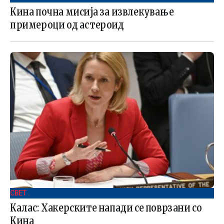
Кина почна мисија за извлекување
примероци од астероид
СВЕТ .
Калас: Хакерските напади се поврзани со
Кина