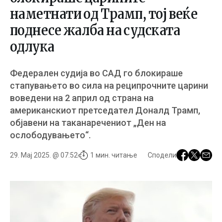
наметнати од Трамп, тој веќе
поднесе жалба на судската
одлука
Федерален судија во САД го блокираше
стапувањето во сила на реципрочните царини
воведени на 2 април од страна на
американскиот претседател Доналд Трамп,
објавени на таканаречениот „Ден на
ослободувањето“.
29. Мај 2025. @ 07:52
1 мин. читање
Сподели