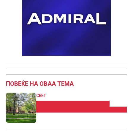
ПОВЕЌЕ НА ОВАА ТЕМА
СВЕТ
Трамп им забрани на странски
студенти да се запишуваат на Харвард