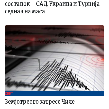
состанок – САД, Украина и Турција
седнаа на маса
СВЕТ .
Земјотрес го затресе Чиле