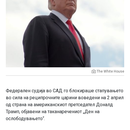
The White House
Федерален судија во САД го блокираше стапувањето
во сила на реципрочните царини воведени на 2 април
од страна на американскиот претседател Доналд
Трамп, објавени на таканаречениот „Ден на
ослободувањето“.