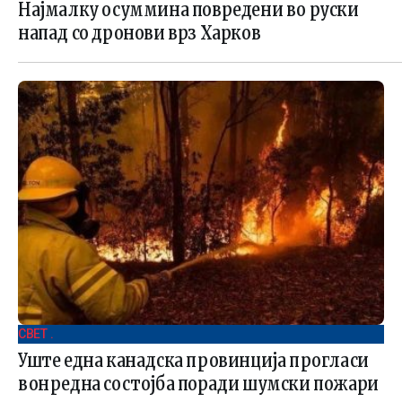
Најмалку осуммина повредени во руски
напад со дронови врз Харков
СВЕТ .
Уште една канадска провинција прогласи
вонредна состојба поради шумски пожари