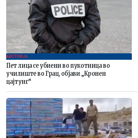
АВСТРИЈА
Пет лица се убиени во пукотница во
училиште во Грац, објави „Кронен
цајтунг“