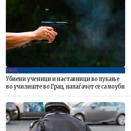
УЖАС
Убиени ученици и наставници во пукање
во училиште во Грац, напаѓачот се самоуби