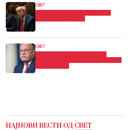
СВЕТ
Трамп им забрани влез во САД на
државјани од 12 земји
СВЕТ
Келог: Изјавите на Медведев за
Третата светска војна се неодговорни
и несоодветни
НАЈНОВИ ВЕСТИ ОД
СВЕТ