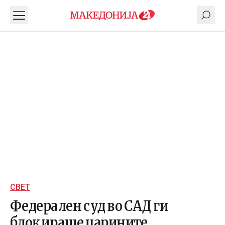
СВЕТ
Федерален суд во САД ги
блокираше царините