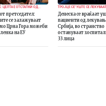
 ЦЕЛТА Е ОТСТАПКИ ОД
ТРОЈЦЕ СЕ' УШТЕ СЕ ЛЕКУВААТ
АНДИДАТИ
МАКЕДОНИЈА
от претседател:
Денеска се враќаат у
ите се залажуваат
пациенти од лекувањ
амо Црна Гора можеби
Србија, во странство
членка на ЕУ
остануваат хоспита
33 лица