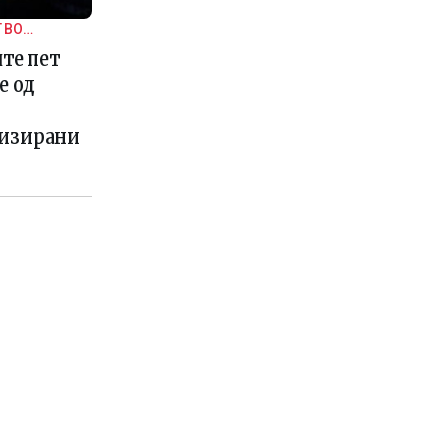
 ВО
ште пет
е од
лизирани