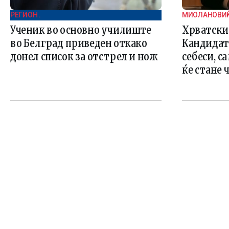
РЕГИОН .
МИОЛАНОВИЌ:
ДРЖАВИТЕ К
Ученик во основно училиште
Хрватски
во Белград приведен откако
Кандидат
донел список за отстрел и нож
себеси, с
ќе стане 