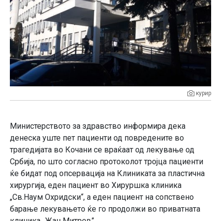
курир
Министерството за здравство информира дека
денеска уште пет пациенти од повредените во
трагедијата во Кочани се враќаат од лекување од
Србија, по што согласно протоколот тројца пациенти
ќе бидат под опсервација на Клиниката за пластична
хирургија, еден пациент во Хируршка клиника
„Св.Наум Охридски“, а еден пациент на сопствено
барање лекувањето ќе го продолжи во приватната
клиника „Жан Митрев”.