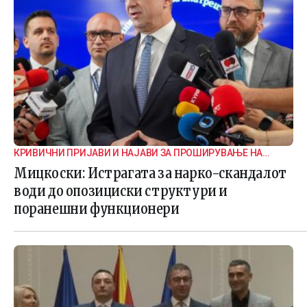
КРИВИЧНИ ПРИЈАВИ И НАЈАВИ ЗА ПРОШИРУВАЊЕ НА
ИСТРАГАТА
Мицкоски: Истрагата за нарко-скандалот
води до опозициски структури и
поранешни функционери