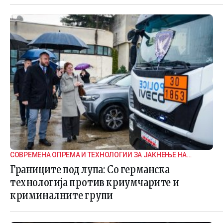
СОВРЕМЕНА ОПРЕМА И ТЕХНОЛОГИИ ЗА ЈАКНЕЊЕ НА
ГРАНИЧНАТА БЕЗБЕДНОСТ
Границите под лупа: Со германска
технологија против криумчарите и
криминалните групи