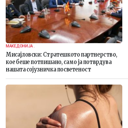
МАКЕДОНИЈА .
Мисајловски: Стратешкото партнерство,
кое беше потпишано, само ја потврдува
нашата сојузничка посветеност