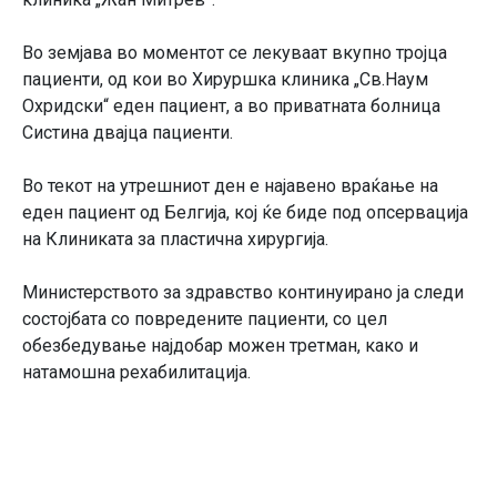
Во земјава во моментот се лекуваат вкупно тројца
пациенти, од кои во Хируршка клиника „Св.Наум
Охридски“ еден пациент, а во приватната болница
Систина двајца пациенти.
Во текот на утрешниот ден е најавено враќање на
еден пациент од Белгија, кој ќе биде под опсервација
на Клиниката за пластична хирургија.
Министерството за здравство континуирано ја следи
состојбата со повредените пациенти, со цел
обезбедување најдобар можен третман, како и
натамошна рехабилитација.