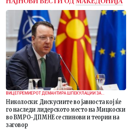
НАЈНОВИ ВЕСТИ ОД
МАКЕДОНИЈА
ВИЦЕПРЕМИЕРОТ ДЕМАНТИРА ШПЕКУЛАЦИИ ЗА
ВНАТРЕПАРТИСКИ ПОДЕЛБИ
Николоски: Дискусиите во јавноста кој ќе
го наследи лидерското место на Мицкоски
во ВМРО-ДПМНЕ се спинови и теории на
заговор