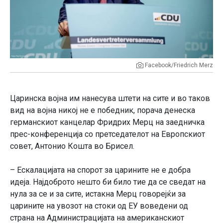
Facebook/Friedrich Merz
Царинска војна им нанесува штети на сите и во таков
вид на војна никој не е победник, порача денеска
германскиот канцелар Фридрих Мерц на заедничка
прес-конференција со претседателот на Европскиот
совет, Антонио Кошта во Брисел.
– Ескалацијата на спорот за царините не е добра
идеја. Најдоброто нешто би било тие да се сведат на
нула за се и за сите, истакна Мерц говорејќи за
царините на увозот на стоки од ЕУ воведени од
страна на Администрацијата на американскиот