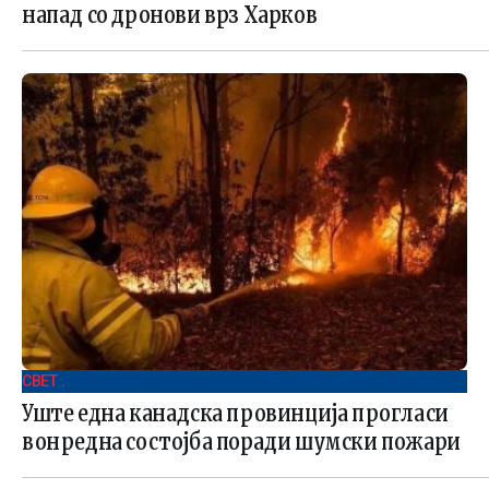
напад со дронови врз Харков
СВЕТ .
Уште една канадска провинција прогласи
вонредна состојба поради шумски пожари