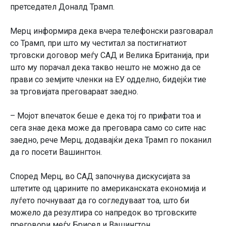
претседател Доналд Трамп.
Мерц информира дека вчера телефонски разговарал
со Трамп, при што му честитал за постигнатиот
трговски договор меѓу САД и Велика Британија, при
што му порачал дека такво нешто не можно да се
прави со земјите членки на ЕУ одделно, бидејќи тие
за трговијата преговараат заедно.
– Мојот впечаток беше е дека тој го прифати тоа и
сега знае дека може да преговара само со сите нас
заедно, рече Мерц, додавајќи дека Трамп го поканил
да го посети Вашингтон.
Според Мерц, во САД започнува дискусијата за
штетите од царините по американската економија и
луѓето почнуваат да го согледуваат тоа, што би
можело да резултира со напредок во трговските
преговори меѓу Брисел и Вашингтон.