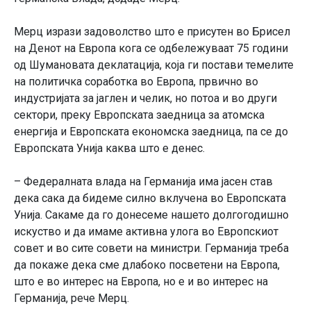
Мерц изрази задоволство што е присутен во Брисел
на Денот на Европа кога се одбележуваат 75 години
од Шумановата деклатација, која ги постави темелите
на политичка соработка во Европа, првично во
индустријата за јаглен и челик, но потоа и во други
сектори, преку Европската заедница за атомска
енергија и Европската економска заедница, па се до
Европската Унија каква што е денес.
– Федералната влада на Германија има јасен став
дека сака да бидеме силно вклучена во Европската
Унија. Сакаме да го донесеме нашето долгогодишно
искуство и да имаме активна улога во Европскиот
совет и во сите совети на министри. Германија треба
да покаже дека сме длабоко посветени на Европа,
што е во интерес на Европа, но е и во интерес на
Германија, рече Мерц.