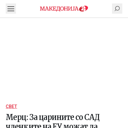
СВЕТ
Мерц: За царините со САД
членките на ЕУ можат да