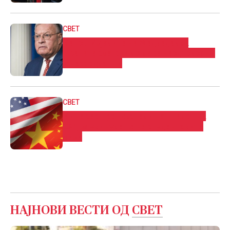
СВЕТ
Келог: Изјавите на Медведев за
Третата светска војна се неодговорни
и несоодветни
СВЕТ
Кина се спротивстави на планот на
САД за укинување на студентските
визи
НАЈНОВИ ВЕСТИ ОД
СВЕТ