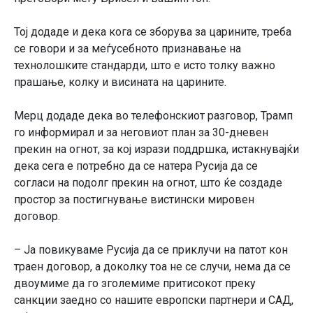
Тој додаде и дека кога се зборува за царините, треба
се говори и за меѓусебното признавање на
технолошките стандарди, што е исто толку важно
прашање, колку и висината на царините.
Мерц додаде дека во телефонскиот разговор, Трамп
го информирал и за неговиот план за 30-дневен
прекин на огнот, за кој изрази поддршка, истакнувајќи
дека сега е потребно да се натера Русија да се
согласи на подолг прекин на огнот, што ќе создаде
простор за постигнување вистински мировен
договор.
– Ја повикуваме Русија да се приклучи на патот кон
траен договор, а доколку тоа не се случи, нема да се
двоумиме да го зголемиме притисокот преку
санкции заедно со нашите европски партнери и САД,