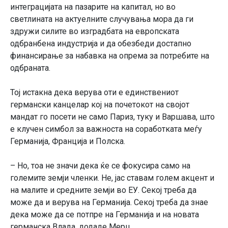
интеграцијата на пазарите на капитал, но во
светлината на актуелните случувања мора да ги
здружи силите во изградбата на европската
одбранбена индустрија и да обезбеди достапно
финансирање за набавка на опрема за потребите на
одбраната.
Тој истакна дека верува оти е единствениот
германски канцелар кој на почетокот на својот
мандат го посети не само Париз, туку и Варшава, што
е клучен симбол за важноста на соработката меѓу
Германија, Франција и Полска.
– Но, тоа не значи дека ќе се фокусира само на
големите земји членки. Не, јас ставам голем акцент и
на малите и средните земји во ЕУ. Секој треба да
може да и верува на Германија. Секој треба да знае
дека може да се потпре на Германија и на новата
германска Влада, додаде Мерц.