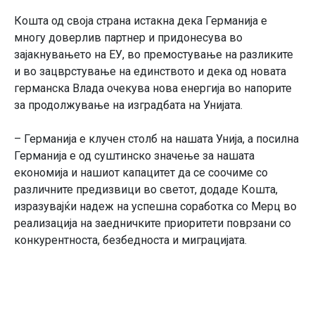
Кошта од своја страна истакна дека Германија е
многу доверлив партнер и придонесува во
зајакнувањето на ЕУ, во премостување на разликите
и во зацврстување на единството и дека од новата
германска Влада очекува нова енергија во напорите
за продолжување на изградбата на Унијата.
– Германија е клучен столб на нашата Унија, а посилна
Германија е од суштинско значење за нашата
економија и нашиот капацитет да се соочиме со
различните предизвици во светот, додаде Кошта,
изразувајќи надеж на успешна соработка со Мерц во
реализација на заедничките приоритети поврзани со
конкурентноста, безбедноста и миграцијата.