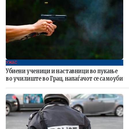
УЖАС
Убиени ученици и наставници во пукање
во училиште во Грац, напаѓачот се самоуби