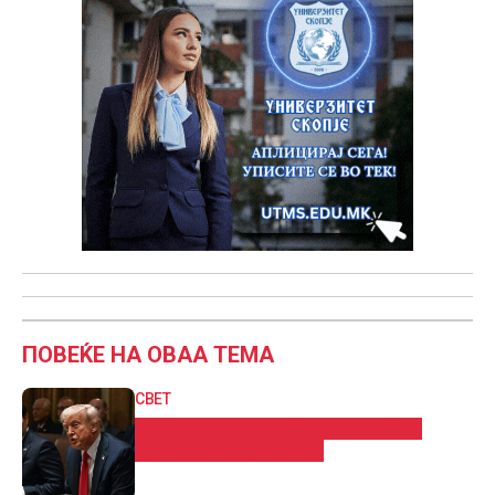
ПОВЕЌЕ НА ОВАА ТЕМА
СВЕТ
Трамп им забрани влез во САД на
државјани од 12 земји