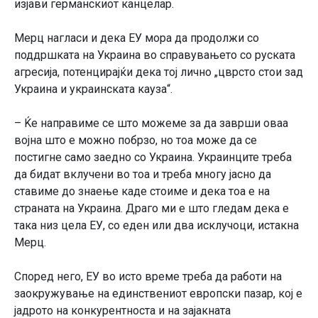
изјави германскиот канцелар.
Мерц нагласи и дека ЕУ мора да продолжи со
поддршката на Украина во справувањето со руската
агресија, потенцирајќи дека тој лично „цврсто стои зад
Украина и украинската кауза“.
– Ќе направиме се што можеме за да заврши оваа
војна што е можно побрзо, но тоа може да се
постигне само заедно со Украина. Украинците треба
да бидат вклучени во тоа и треба многу јасно да
ставиме до знаење каде стоиме и дека тоа е на
страната на Украина. Драго ми е што гледам дека е
така низ цела ЕУ, со еден или два исклучоци, истакна
Мерц.
Според него, ЕУ во исто време треба да работи на
заокружување на единствениот европски пазар, кој е
јадрото на конкурентноста и на зајакната