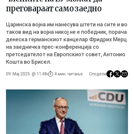
преговараат само заедно
Царинска војна им нанесува штети на сите и во
таков вид на војна никој не е победник, порача
денеска германскиот канцелар Фридрих Мерц
на заедничка прес-конференција со
претседателот на Европскиот совет, Антонио
Кошта во Брисел.
09. Мај 2025. @ 11:48
4 мин. читање
Сподели