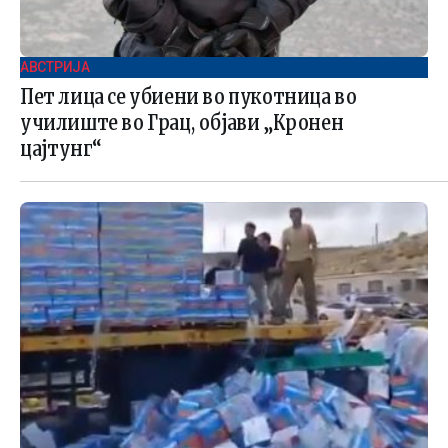
АВСТРИЈА
Пет лица се убиени во пукотница во
училиште во Грац, објави „Кронен
цајтунг“