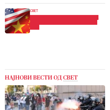
СВЕТ
Кина се спротивстави на планот на
САД за укинување на студентските
визи
НАЈНОВИ ВЕСТИ ОД
СВЕТ