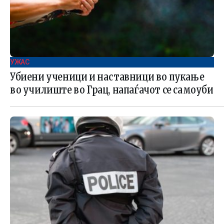
УЖАС
Убиени ученици и наставници во пукање
во училиште во Грац, напаѓачот се самоуби