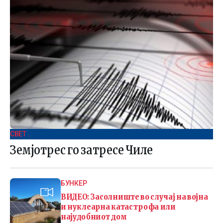
СВЕТ .
Земјотрес го затресе Чиле
БУНКЕР
ВИДЕО: Засолниште во случај на војна
и нуклеарна катастрофа или
најудобниот дом