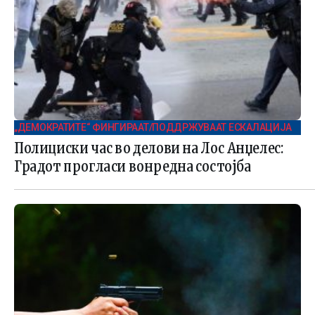
„ДЕМОКРАТИТЕ“ ФИНГИРААТ/ПОДДРЖУВААТ ЕСКАЛАЦИЈА
Полициски час во делови на Лос Анџелес:
Градот прогласи вонредна состојба