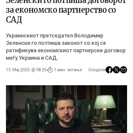
Зеленски го потпиша договорот
за економско партнерство со
САД
Украинскиот претседател Володимир
Зеленски го потпиша законот со кој се
ратификува економскиот партнерски договор
меѓу Украина и САД.
13. Мај 2025. @ 08:25
1 мин. читање
Сподели