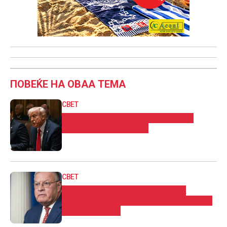
ПОВЕЌЕ НА ОВАА ТЕМА
СВЕТ
Трамп им забрани влез во САД на
државјани од 12 земји
СВЕТ
Келог: Изјавите на Медведев за
Третата светска војна се неодговорни
и несоодветни