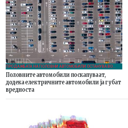
ПРОДАЖБАТА НА ПОЛОВНИ АВТОМОБИЛИ ОСТАНУВА ВО
БЛАГ ПОРАСТ И ВО ПРВИОТ КВАРТАЛ НА 2025
Половните автомобили поскапуваат,
додека електричните автомобили ја губат
вредноста