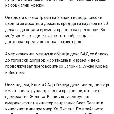
на социјални мрежи.
Ова доаѓа откако Трамп на 2 април воведе високи
царини за десетици држави, пред да ги паузира на 90
дена за да остави време и простор за преговори. Во
меѓувреме, владите низ светот побрзаа да се
договорат пред истекот на крајниот рок.
Американските медиуми објавија дека САД се блиску
до трговски договор и со Индија и Израел и дека
продолжуваат преговорите со Јапонија, Јужна Кореја
и Виетнам.
Оваа недела, Кина и САД објавија дека викендов ќе ја
имаат првата рунда трговски преговори, што ќе се
одвиваат во Женева. Во нив ќе учествуваат
американскиот министер за трговија Скот Бесент и
кинескиот вицепремиер Хе Лифенг. По враќањето