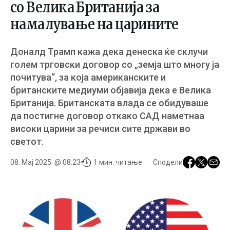
со Велика Британија за
намалување на царините
Доналд Трамп кажа дека денеска ќе склучи
голем трговски договор со „земја што многу ја
почитува“, за која американските и
британските медиуми објавија дека е Велика
Британија. Британската влада се обидуваше
да постигне договор откако САД наметнаа
високи царини за речиси сите држави во
светот.
08. Мај 2025. @ 08:23
1 мин. читање
Сподели