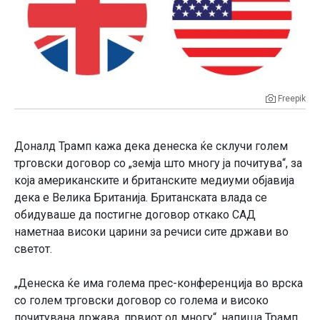
Freepik
Доналд Трамп кажа дека денеска ќе склучи голем
трговски договор со „земја што многу ја почитува“, за
која американските и британските медиуми објавија
дека е Велика Британија. Британската влада се
обидуваше да постигне договор откако САД
наметнаа високи царини за речиси сите држави во
светот.
„Денеска ќе има голема прес-конференција во врска
со голем трговски договор со голема и високо
почитувана држава, првиот од многу“, напиша Трамп