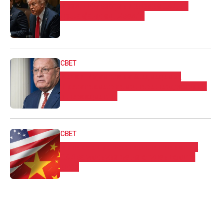
Трамп им забрани влез во САД на
државјани од 12 земји
СВЕТ
Келог: Изјавите на Медведев за
Третата светска војна се неодговорни
и несоодветни
СВЕТ
Кина се спротивстави на планот на
САД за укинување на студентските
визи