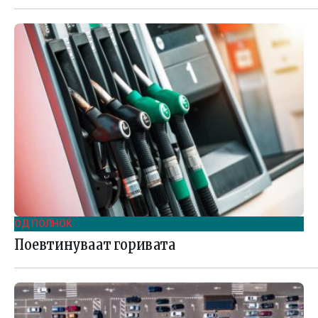
ОД ПОЛНОЌ
Поевтинуваат горивата