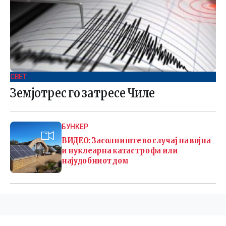
СВЕТ .
Земјотрес го затресе Чиле
БУНКЕР
ВИДЕО: Засолниште во случај на војна
и нуклеарна катастрофа или
најудобниот дом