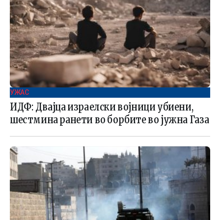
УЖАС
ИДФ: Двајца израелски војници убиени,
шестмина ранети во борбите во јужна Газа