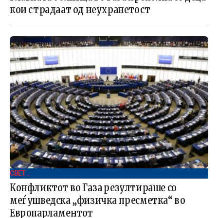
кои страдаат од неухранетост
СВЕТ .
Конфликтот во Газа резултираше со
меѓушведска „физичка пресметка“ во
Европарламентот