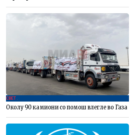
СВЕТ .
Околу 90 камиони со помош влегле во Газа