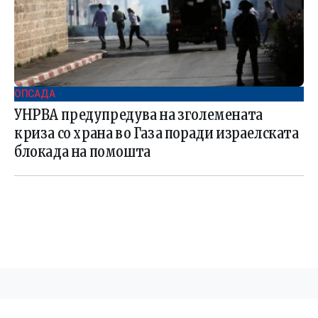
ОПСАДА
УНРВА предупредува на зголемената
криза со храна во Газа поради израелската
блокада на помошта