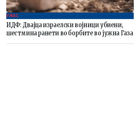
УЖАС
ИДФ: Двајца израелски војници убиени,
шестмина ранети во борбите во јужна Газа