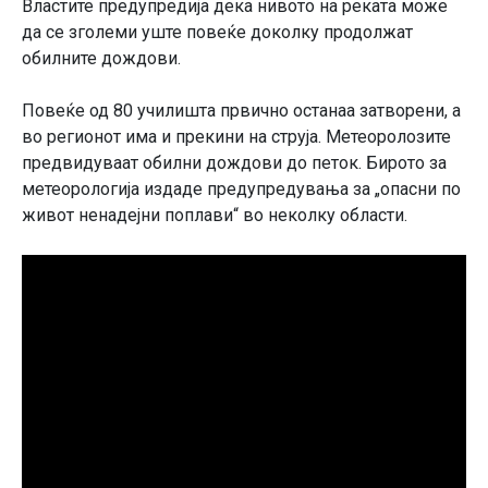
Властите предупредија дека нивото на реката може
да се зголеми уште повеќе доколку продолжат
обилните дождови.
Повеќе од 80 училишта првично останаа затворени, а
во регионот има и прекини на струја. Метеоролозите
предвидуваат обилни дождови до петок. Бирото за
метеорологија издаде предупредувања за „опасни по
живот ненадејни поплави“ во неколку области.