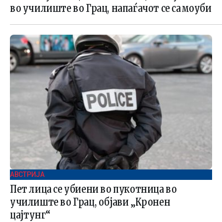
во училиште во Грац, напаѓачот се самоуби
АВСТРИЈА
Пет лица се убиени во пукотница во
училиште во Грац, објави „Кронен
цајтунг“