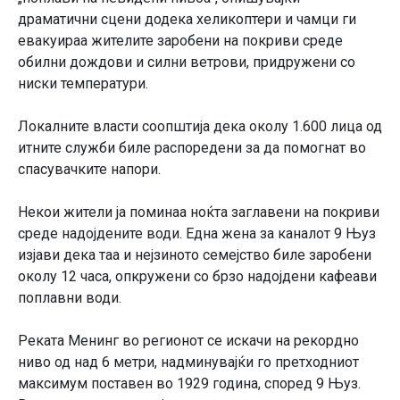
драматични сцени додека хеликоптери и чамци ги
евакуираа жителите заробени на покриви среде
обилни дождови и силни ветрови, придружени со
ниски температури.
Локалните власти соопштија дека околу 1.600 лица од
итните служби биле распоредени за да помогнат во
спасувачките напори.
Некои жители ја поминаа ноќта заглавени на покриви
среде надојдените води. Една жена за каналот 9 Њуз
изјави дека таа и нејзиното семејство биле заробени
околу 12 часа, опкружени со брзо надојдени кафеави
поплавни води.
Реката Менинг во регионот се искачи на рекордно
ниво од над 6 метри, надминувајќи го претходниот
максимум поставен во 1929 година, според 9 Њуз.