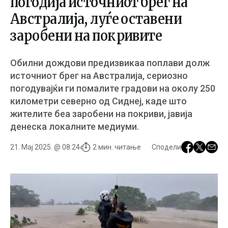
погодија источниот брег на
Австралија, луѓе оставени
заробени на покривите
Обилни дождови предизвикаа поплави долж
источниот брег на Австралија, сериозно
погодувајќи ги помалите градови на околу 250
километри северно од Сиднеј, каде што
жителите беа заробени на покриви, јавија
денеска локалните медиуми.
21. Мај 2025. @ 08:24
2 мин. читање
Сподели