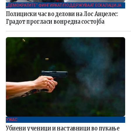
„ДЕМОКРАТИТЕ“ ФИНГИРААТ/ПОДДРЖУВААТ ЕСКАЛАЦИЈА
Полициски час во делови на Лос Анџелес:
Градот прогласи вонредна состојба
УЖАС
Убиени ученици и наставници во пукање