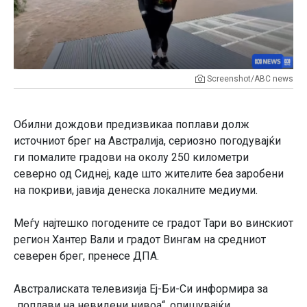
Screenshot/ABC news
Обилни дождови предизвикаа поплави долж
источниот брег на Австралија, сериозно погодувајќи
ги помалите градови на околу 250 километри
северно од Сиднеј, каде што жителите беа заробени
на покриви, јавија денеска локалните медиуми.
Меѓу најтешко погодените се градот Тари во винскиот
регион Хантер Вали и градот Вингам на средниот
северен брег, пренесе ДПА.
Австралиската телевизија Еј-Би-Си информира за
„поплави на невидени нивоа“, опишувајќи