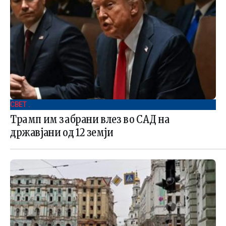
СВЕТ .
Трамп им забрани влез во САД на
државјани од 12 земји