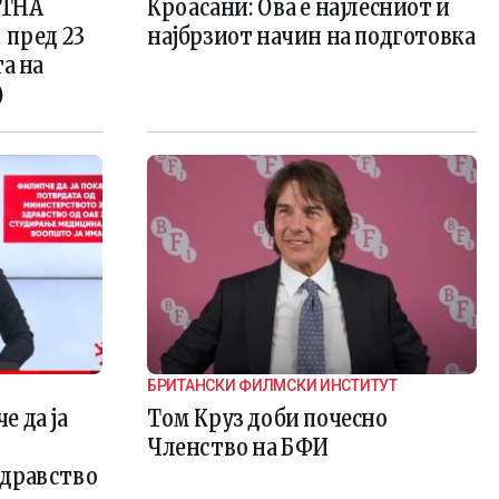
ЕТНА
Кроасани: Ова е најлесниот и
 пред 23
најбрзиот начин на подготовка
та на
)
БРИТАНСКИ ФИЛМСКИ ИНСТИТУТ
 да ја
Том Круз доби почесно
Членство на БФИ
здравство