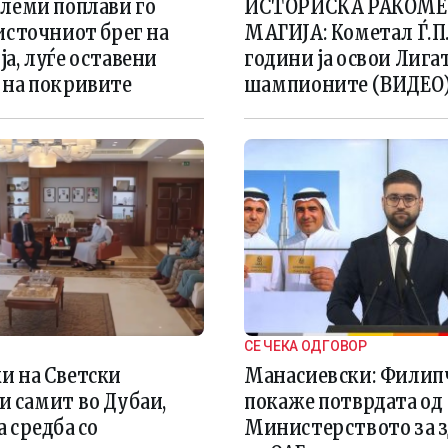
олеми поплави го
ИСТОРИСКА РАКОМ
источниот брег на
МАГИЈА: Кометал Ѓ.П.
а, луѓе оставени
години ја освои Лига
 на покривите
шампионите (ВИДЕО
СЕ ЧЕКА ОДГОВОР
и на Светски
Манасиевски: Филипче
и самит во Дубаи,
покаже потврдата од
 средба со
Министерството за 