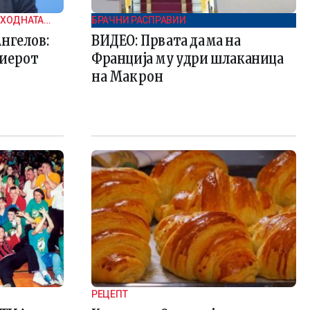
ТХОДНАТА
БРАЧНИ РАСПРАВИИ
нгелов:
ВИДЕО: Првата дама на
миерот
Франција му удри шлаканица
на Макрон
РЕЦЕПТ