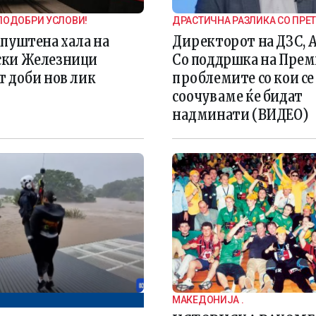
ПОДОБРИ УСЛОВИ!
ДРАСТИЧНА РАЗЛИКА СО ПРЕ
ВЛАДА
апуштена хала на
Директорот на ДЗС, А
ки Железници
Со поддршка на Пре
т доби нов лик
проблемите со кои се
соочуваме ќе бидат
надминати (ВИДЕО)
МАКЕДОНИЈА .