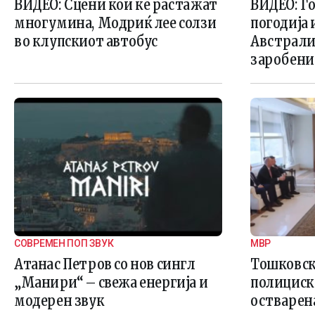
ВИДЕО: Сцени кои ќе растажат
ВИДЕО: Г
многумина, Модриќ лее солзи
погодија 
во клупскиот автобус
Австралиј
заробени
СОВРЕМЕН ПОП ЗВУК
МВР
Атанас Петров со нов сингл
Тошковск
„Манири“ – свежа енергија и
полициск
модерен звук
остварена