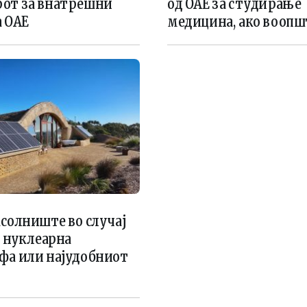
от за внатрешни
од ОАЕ за студирање
а ОАЕ
медицина, ако воопшт
солниште во случај
и нуклеарна
фа или најудобниот