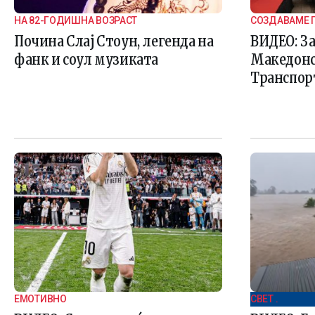
НА 82-ГОДИШНА ВОЗРАСТ
СОЗДАВАМЕ 
Почина Слај Стоун, легенда на
ВИДЕО: З
фанк и соул музиката
Македонс
Транспор
ЕМОТИВНО
СВЕТ .