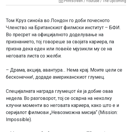
Printscreen / Youtube / The Upcoming
Том Круз синоќа во Лондон гo доби почесното
Членство на Британскиот филмски институт – БФИ.
Во пресрет на официјалното доделување на
признанието, тој говореше за својата кариера, па
призна дека еден или повеќе мјузикли му се на
неговата листа со желби.
– Драма, акција, авантура… Нема крај. Моите цели се
бесконечни!, додаде американскиот глумец.
Специјалната награда глумецот ќе ја добие оваа
недела. Во разговорот, тој се осврна на неколку
клучни моменти во неговата кариера, како што е и
серијалот филмови „Невозможна мисија“ (Mission:
Impossible).