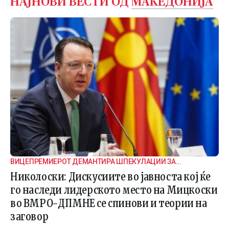
НАЈНОВИ ВЕСТИ ОД
МАКЕДОНИЈА
ВИЦЕПРЕМИЕРОТ ДЕМАНТИРА ШПЕКУЛАЦИИ ЗА
ВНАТРЕПАРТИСКИ ПОДЕЛБИ
Николоски: Дискусиите во јавноста кој ќе
го наследи лидерското место на Мицкоски
во ВМРО-ДПМНЕ се спинови и теории на
заговор