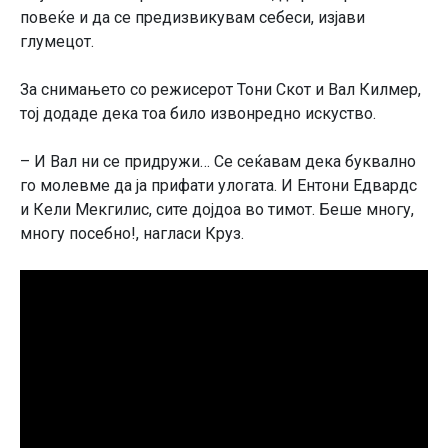
повеќе и да се предизвикувам себеси, изјави
глумецот.
За снимањето со режисерот Тони Скот и Вал Килмер,
тој додаде дека тоа било извонредно искуство.
– И Вал ни се придружи… Се сеќавам дека буквално
го молевме да ја прифати улогата. И Ентони Едвардс
и Кели Мекгилис, сите дојдоа во тимот. Беше многу,
многу посебно!, нагласи Круз.