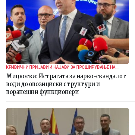
КРИВИЧНИ ПРИЈАВИ И НАЈАВИ ЗА ПРОШИРУВАЊЕ НА
ИСТРАГАТА
Мицкоски: Истрагата за нарко-скандалот
води до опозициски структури и
поранешни функционери