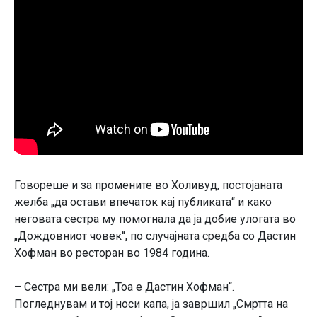
Говореше и за промените во Холивуд, постојаната
желба „да остави впечаток кај публиката“ и како
неговата сестра му помогнала да ја добие улогата во
„Дождовниот човек“, по случајната средба со Дастин
Хофман во ресторан во 1984 година.
– Сестра ми вели: „Тоа е Дастин Хофман“.
Погледнувам и тој носи капа, ја завршил „Смртта на