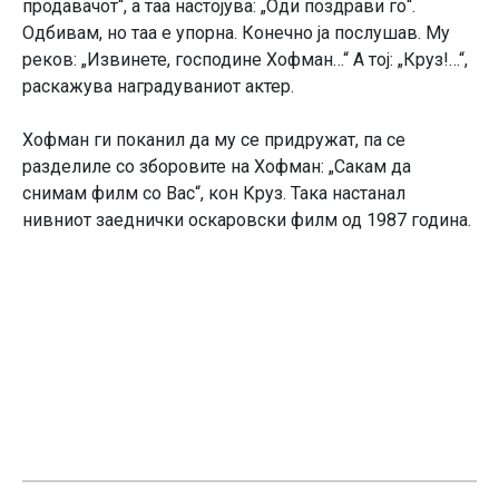
продавачот“, а таа настојува: „Оди поздрави го“.
Одбивам, но таа е упорна. Конечно ја послушав. Му
реков: „Извинете, господине Хофман…“ А тој: „Круз!…“,
раскажува наградуваниот актер.
Хофман ги поканил да му се придружат, па се
разделиле со зборовите на Хофман: „Сакам да
снимам филм со Вас“, кон Круз. Така настанал
нивниот заеднички оскаровски филм од 1987 година.