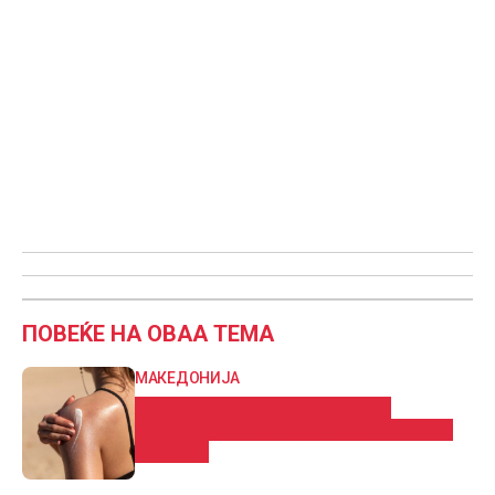
ПОВЕЌЕ НА ОВАА ТЕМА
МАКЕДОНИЈА
Што и да правите ова лето, не
излегувајте без средство за заштита
од сонце