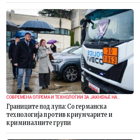
СОВРЕМЕНА ОПРЕМА И ТЕХНОЛОГИИ ЗА ЈАКНЕЊЕ НА
ГРАНИЧНАТА БЕЗБЕДНОСТ
Границите под лупа: Со германска
технологија против криумчарите и
криминалните групи