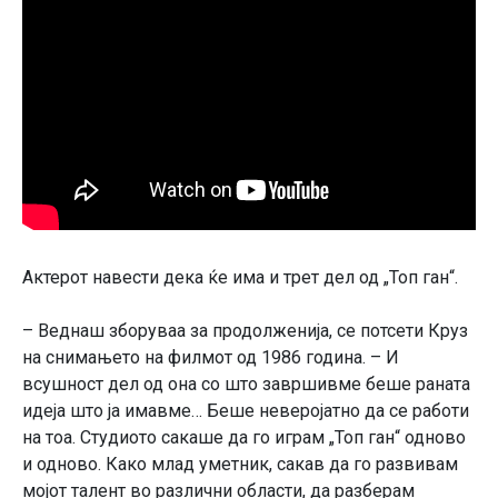
Актерот навести дека ќе има и трет дел од „Топ ган“.
– Веднаш зборуваа за продолженија, се потсети Круз
на снимањето на филмот од 1986 година. – И
всушност дел од она со што завршивме беше раната
идеја што ја имавме… Беше неверојатно да се работи
на тоа. Студиото сакаше да го играм „Топ ган“ одново
и одново. Како млад уметник, сакав да го развивам
мојот талент во различни области, да разберам