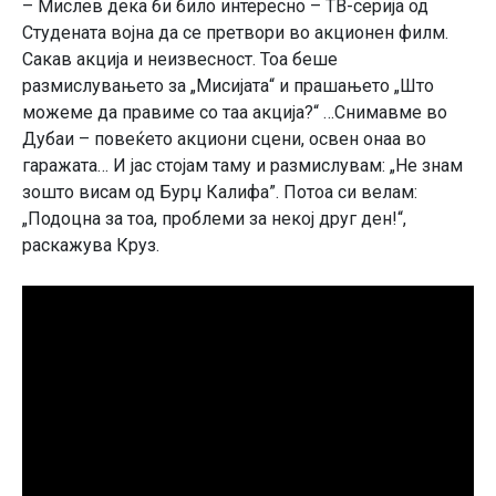
– Мислев дека би било интересно – ТВ-серија од
Студената војна да се претвори во акционен филм.
Сакав акција и неизвесност. Тоа беше
размислувањето за „Мисијата“ и прашањето „Што
можеме да правиме со таа акција?“ …Снимавме во
Дубаи – повеќето акциони сцени, освен онаа во
гаражата… И јас стојам таму и размислувам: „Не знам
зошто висам од Бурџ Калифа”. Потоа си велам:
„Подоцна за тоа, проблеми за некој друг ден!“,
раскажува Круз.