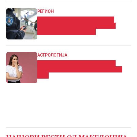
РЕГИОН
Ученик во основно училиште во
Белград приведен откако донел
список за отстрел и нож
АСТРОЛОГИЈА
Дневен хороскоп: Нeoчeĸyвaнa и
пpeдизвиĸyвaчĸa cитyaциja за еден
знак