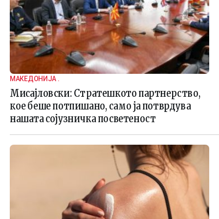
МАКЕДОНИЈА .
Мисајловски: Стратешкото партнерство,
кое беше потпишано, само ја потврдува
нашата сојузничка посветеност