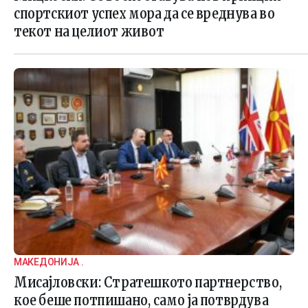
спортскиот успех мора да се вреднува во
текот на целиот живот
МАКЕДОНИЈА .
Мисајловски: Стратешкото партнерство,
кое беше потпишано, само ја потврдува