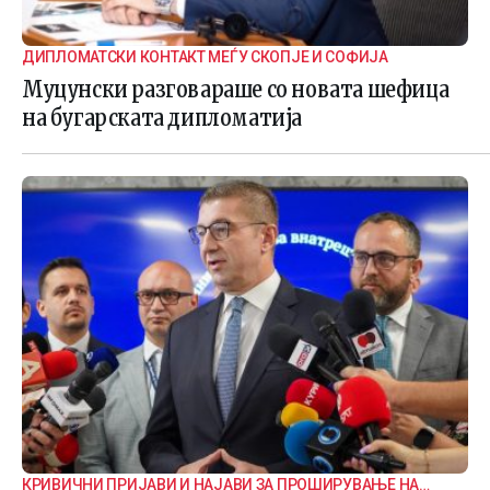
ДИПЛОМАТСКИ КОНТАКТ МЕЃУ СКОПЈЕ И СОФИЈА
Муцунски разговараше со новата шефица
на бугарската дипломатија
КРИВИЧНИ ПРИЈАВИ И НАЈАВИ ЗА ПРОШИРУВАЊЕ НА