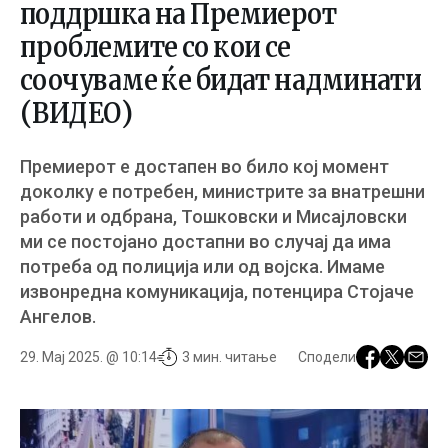
поддршка на Премиерот
проблемите со кои се
соочуваме ќе бидат надминати
(ВИДЕО)
Премиерот е достапен во било кој момент
доколку е потребен, министрите за внатрешни
работи и одбрана, Тошковски и Мисајловски
ми се постојано достапни во случај да има
потреба од полиција или од војска. Имаме
извонредна комуникација, потенцира Стојаче
Ангелов.
29. Мај 2025. @ 10:14
3 мин. читање
Сподели