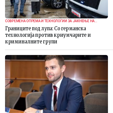
СОВРЕМЕНА ОПРЕМА И ТЕХНОЛОГИИ ЗА ЈАКНЕЊЕ НА
ГРАНИЧНАТА БЕЗБЕДНОСТ
Границите под лупа: Со германска
технологија против криумчарите и
криминалните групи