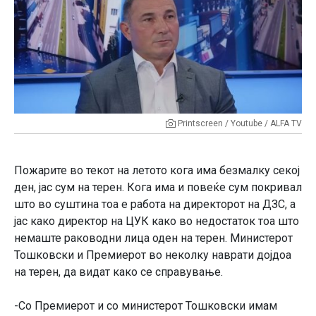
Printscreen / Youtube / ALFA TV
Пожарите во текот на летото кога има безмалку секој
ден, јас сум на терен. Кога има и повеќе сум покривал
што во суштина тоа е работа на директорот на ДЗС, а
јас како директор на ЦУК како во недостаток тоа што
немаште раководни лица оден на терен. Министерот
Тошковски и Премиерот во неколку наврати дојдоа
на терен, да видат како се справување.
-Со Премиерот и со министерот Тошковски имам