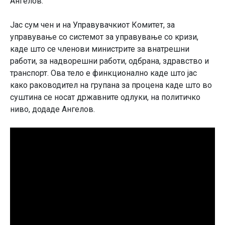
Ангелов.
Јас сум чен и на Управувачкиот Комитет, за
управување со системот за управување со кризи,
каде што се членови министрите за внатрешни
работи, за надворешни работи, одбрана, здравство и
транспорт. Ова тело е финкционално каде што јас
како раководител на групана за процена каде што во
суштина се носат државните одлуки, на политичко
ниво, додаде Ангелов.