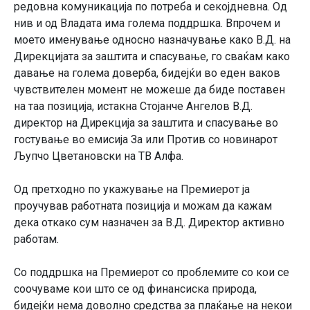
редовна комуникација по потреба и секојдневна. Од
нив и од Владата има голема поддршка. Впрочем и
моето именување односно назначување како В.Д. на
Дирекцијата за заштита и спасување, го сваќам како
давање на голема доверба, бидејќи во еден ваков
чувствителен момент не можеше да биде поставен
на таа позиција, истакна Стојанче Ангелов В.Д.
директор на Дирекција за заштита и спасување во
гостување во емисија За или Против со новинарот
Љупчо Цветановски на ТВ Алфа.
Од претходно по укажување на Премиерот ја
проучував работната позиција и можам да кажам
дека откако сум назначен за В.Д. Директор активно
работам.
Со поддршка на Премиерот со проблемите со кои се
соочуваме кои што се од финансиска природа,
бидејќи нема доволно средства за плаќање на некои