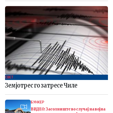
СВЕТ .
Земјотрес го затресе Чиле
БУНКЕР
ВИДЕО: Засолниште во случај на војна