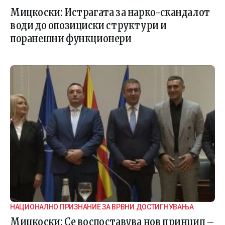
ИСТРАГАТА
Мицкоски: Истрагата за нарко-скандалот
води до опозициски структури и
поранешни функционери
НАЦИОНАЛНО ПРИЗНАНИЕ ЗА ВРВНИ ДОСТИГНУВАЊА
Мицкоски: Се воспоставува нов принцип –