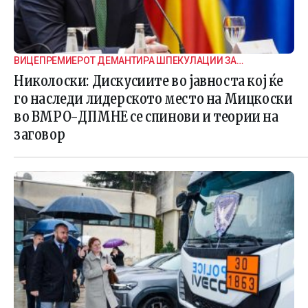
ВИЦЕПРЕМИЕРОТ ДЕМАНТИРА ШПЕКУЛАЦИИ ЗА
ВНАТРЕПАРТИСКИ ПОДЕЛБИ
Николоски: Дискусиите во јавноста кој ќе
го наследи лидерското место на Мицкоски
во ВМРО-ДПМНЕ се спинови и теории на
заговор