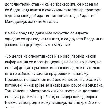
дополнителни ставки кај ер тракторите, се надевам
ќе бидат надминати и очекувам сите три ер-трактори
сервисирани да бидат во татковината да бидат во
Македонија, истакна Ангелов.
Имајќи предвид дека има искуство со едната
однодно со претходната власт, и со другата Влада има
разлика во дејствувањето меѓу нив.
-Во делот на оперативност и во овој период некои
информации се класифицирани, не се за во јаност, но
во овој дел јас сум позитивно изненаден и овој елан
што го забележувам ќе продолжи и понатаму.
Премиерот е достапен во било кој момент доколку е
потребен, министрите за внатрешни работи и одбрана,
Тошковски и Мисајловски ми се постојано достапни
во случај да има потреба од полиција или од војска.
Имаме извонредна комуникација, потенцира Стојаче