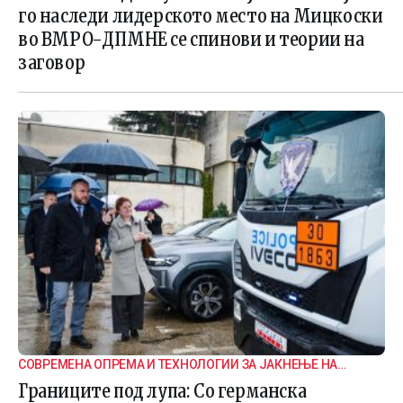
го наследи лидерското место на Мицкоски
во ВМРО-ДПМНЕ се спинови и теории на
заговор
СОВРЕМЕНА ОПРЕМА И ТЕХНОЛОГИИ ЗА ЈАКНЕЊЕ НА
ГРАНИЧНАТА БЕЗБЕДНОСТ
Границите под лупа: Со германска