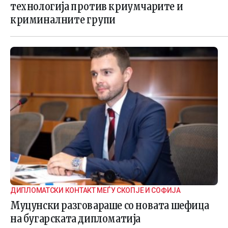
технологија против криумчарите и
криминалните групи
ДИПЛОМАТСКИ КОНТАКТ МЕЃУ СКОПЈЕ И СОФИЈА
Муцунски разговараше со новата шефица
на бугарската дипломатија