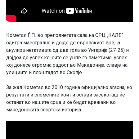
Кометал Ѓ.П. во преполнетата сала на СРЦ „КАЛЕ“
одигра маестрално и дојде до европскиот врв, ја
анулира негативата од два гола во Унгарија (27-25) и
дојдоа до успех кој сите се уште го паметиме, успех
кој донесе огромна радост во Македонија, славје на
улициите и плоштадот во Скопје.
За жал Кометал во 2010 година официјално згасна, но
резултати и спомените кои ги остави засекогаш ќе
останат во нашите срца и ќе бидат врежани во
македонската спортска историја.