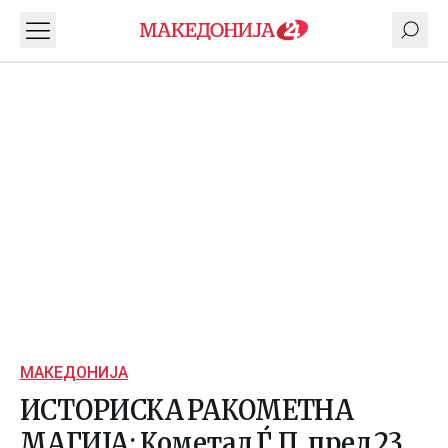
МАКЕДОНИЈА
ИСТОРИСКА РАКОМЕТНА
МАГИЈА: Кометал Ѓ.П. пред 23