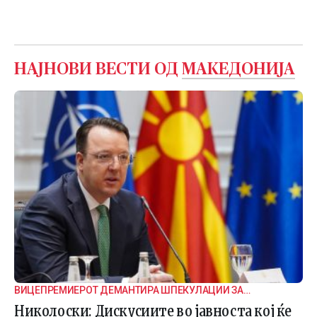
НАЈНОВИ ВЕСТИ ОД
МАКЕДОНИЈА
ВИЦЕПРЕМИЕРОТ ДЕМАНТИРА ШПЕКУЛАЦИИ ЗА
ВНАТРЕПАРТИСКИ ПОДЕЛБИ
Николоски: Дискусиите во јавноста кој ќе