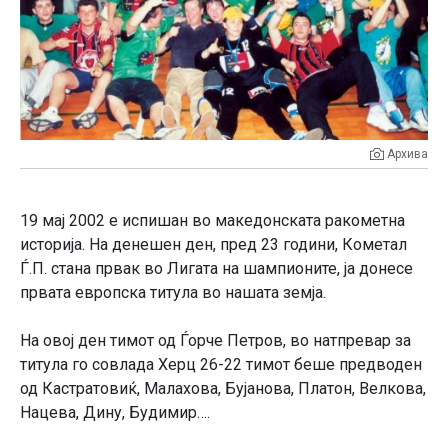
Архива
19 мај 2002 е испишан во македонската ракометна
историја. На денешен ден, пред 23 години, Кометал
Ѓ.П. стана првак во Лигата на шампионите, ја донесе
првата европска титула во нашата земја.
На овој ден тимот од Ѓорче Петров, во натпревар за
титула го совлада Херц 26-22 тимот беше предводен
од Кастратовиќ, Малахова, Бујанова, Платон, Велкова,
Нацева, Дину, Будимир….