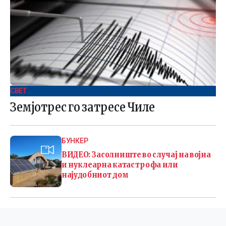
СВЕТ .
Земјотрес го затресе Чиле
БУНКЕР
ВИДЕО: Засолниште во случај на војна
и нуклеарна катастрофа или
најудобниот дом