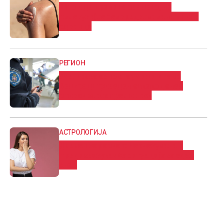
Што и да правите ова лето, не
излегувајте без средство за заштита
од сонце
РЕГИОН
Ученик во основно училиште во
Белград приведен откако донел
список за отстрел и нож
АСТРОЛОГИЈА
Дневен хороскоп: Нeoчeĸyвaнa и
пpeдизвиĸyвaчĸa cитyaциja за еден
знак