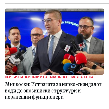
КРИВИЧНИ ПРИЈАВИ И НАЈАВИ ЗА ПРОШИРУВАЊЕ НА
ИСТРАГАТА
Мицкоски: Истрагата за нарко-скандалот
води до опозициски структури и
поранешни функционери