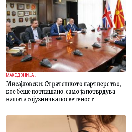
МАКЕДОНИЈА .
Мисајловски: Стратешкото партнерство,
кое беше потпишано, само ја потврдува
нашата сојузничка посветеност