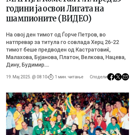
години ја освои Лигата на
шампионите (ВИДЕО)
На овој ден тимот од Ѓорче Петров, во
натпревар за титула го совлада Херц 26-22
тимот беше предводен од Кастратовиќ,
Малахова, Бујанова, Платон, Велкова, Нацева,
Дину, Будимир….
19. Мај 2025. @ 08:10
1 мин. читање
Сподели