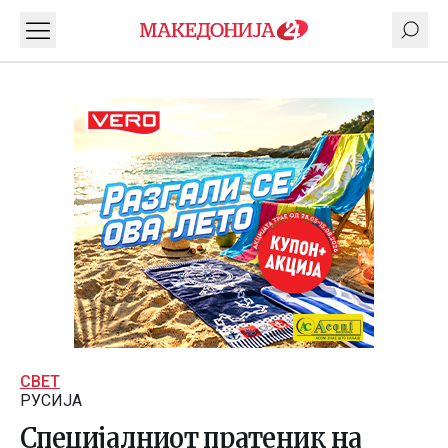
СВЕТ
РУСИЈА
Специјалниот пратеник на