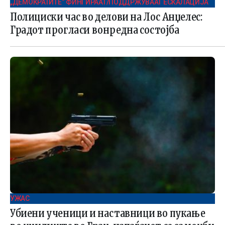
„ДЕМОКРАТИТЕ“ ФИНГИРААТ/ПОДДРЖУВААТ ЕСКАЛАЦИЈА
Полициски час во делови на Лос Анџелес:
Градот прогласи вонредна состојба
УЖАС
Убиени ученици и наставници во пукање