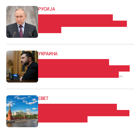
РУСИЈА
Путин нема да присуствува на
мировните разговори со Украина во
Истанбул
УКРАИНА
Зеленски: Подготвени сме за
преговори, но Москва мора сериозно
да покаже дека сака да ја заврши
војната
СВЕТ
Москва: И покрај официјалното
примирје, Украина нападна неколку
региони со дронови