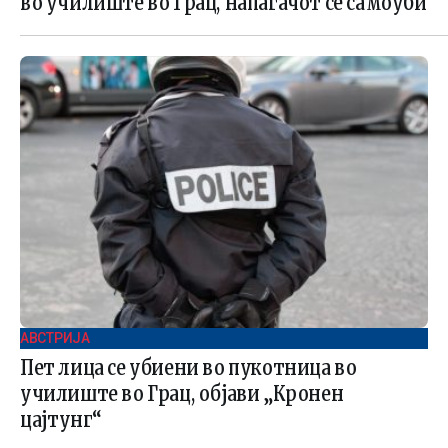
во училиште во Грац, напаѓачот се самоуби
АВСТРИЈА
Пет лица се убиени во пукотница во
училиште во Грац, објави „Кронен
цајтунг“