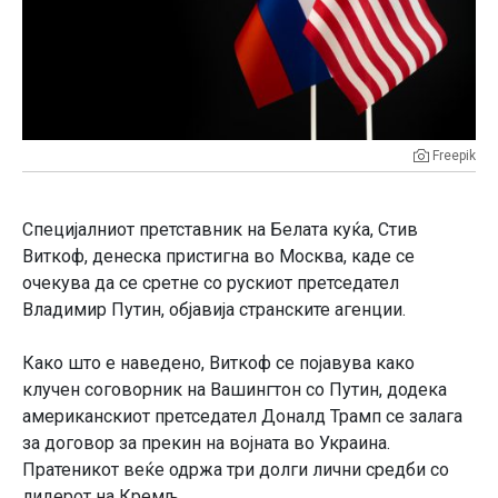
Freepik
Специјалниот претставник на Белата куќа, Стив
Виткоф, денеска пристигна во Москва, каде се
очекува да се сретне со рускиот претседател
Владимир Путин, објавиja странските агенции.
Како што е наведено, Виткоф се појавува како
клучен соговорник на Вашингтон со Путин, додека
американскиот претседател Доналд Трамп се залага
за договор за прекин на војната во Украина.
Пратеникот веќе одржа три долги лични средби со
лидерот на Кремљ.