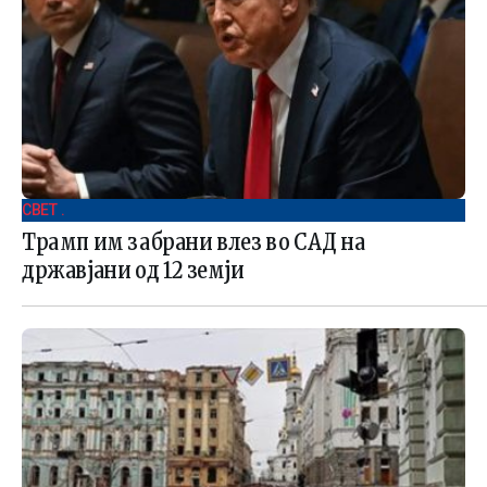
СВЕТ .
Трамп им забрани влез во САД на
државјани од 12 земји