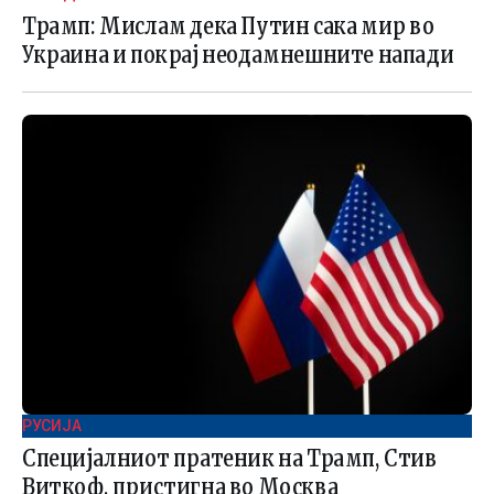
Трамп: Мислам дека Путин сака мир во
Украина и покрај неодамнешните напади
РУСИЈА
Специјалниот пратеник на Трамп, Стив
Виткоф, пристигна во Москва