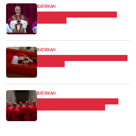
ВАТИКАН
Светските лидери му честитаа на
новиот папа
ВАТИКАН
Денеска почнува конклавата за избор
на нов папа
ВАТИКАН
ВИДЕО: Конклавата почнува утре,
двајца фаворити за нов папа