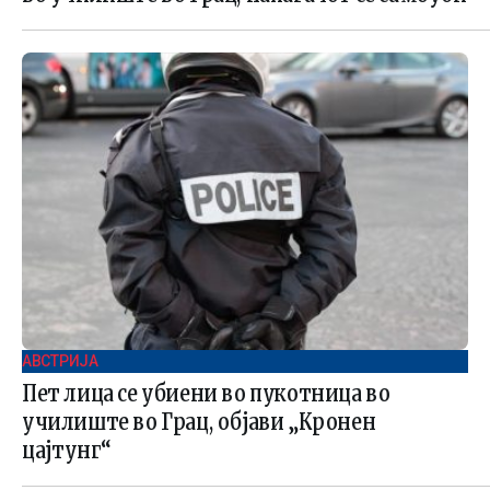
АВСТРИЈА
Пет лица се убиени во пукотница во
училиште во Грац, објави „Кронен
цајтунг“