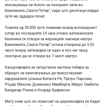
изложување на телото на покојниот папа во
базиликата „Свети Петар“, каде што десетици илјади
луѓе му оддадоа почит.
Повеќе од 50.000 луѓе поминаа покрај исповедниот
олтар во последните 24 часа откако ватиканската
базилика се отвори за верниците завчера наутро.
Базиликата „Свети Петар“ остана отворена до 5:30
часот вчера, затворајќи се еден и пол час пред
повторно да се отвори во 7 часот наутро.
Канцеларијата за литургиски настани побара на
обредот на запечатување да присуствуваат
кардиналите Џовани Батиста Ре, Пјетро Паролин,
Роџер Махони, Доменико Мамберти, Мауро Гамбети,
Балдасар Реина и Конрад Крајевски.
Меѓу оние што ќе помогнат на церемонијата ќе бидат