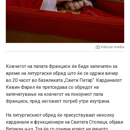
Vatican media
Ковчегот на папата Франциск ќе биде запечатен за
време на литургиски обред што ќе се одржи вечер
во 20 часот во базиликата „Свети Петар“. Кардиналот
Кевин Фарел ќе претседава со обредот на
запечатување на ковчегот на покојниот папа
Франциск, пред неговиот погреб утре изутрина.
На литургискиот обред ќе присуствуваат неколку
кардинали и функционери на Светата Столица, објави
Ватикан њуз. Тоа ќе го означи крајот на јавното