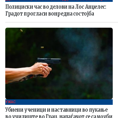
Полициски час во делови на Лос Анџелес:
Градот прогласи вонредна состојба
УЖАС
Убиени ученици и наставници во пукање
во училиште во Грац, напаѓачот се самоуби