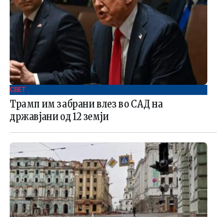
СВЕТ .
Трамп им забрани влез во САД на
државјани од 12 земји