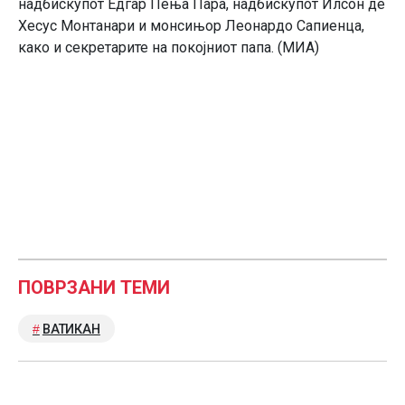
надбискупот Едгар Пења Пара, надбискупот Илсон де
Хесус Монтанари и монсињор Леонардо Сапиенца,
како и секретарите на покојниот папа. (МИА)
ПОВРЗАНИ ТЕМИ
ВАТИКАН