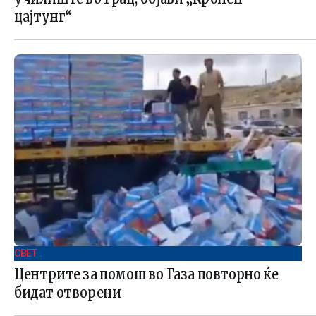
цајтунг“
СВЕТ .
Центрите за помош во Газа повторно ќе
бидат отворени