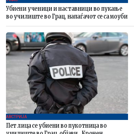
Убиени ученици и наставници во пукање
во училиште во Грац, напаѓачот се самоуби
АВСТРИЈА
Пет лица се убиени во пукотница во
училиште во Грац, објави „Кронен