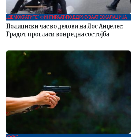
„ДЕМОКРАТИТЕ“ ФИНГИРААТ/ПОДДРЖУВААТ ЕСКАЛАЦИЈА
Полициски час во делови на Лос Анџелес:
Градот прогласи вонредна состојба
УЖАС