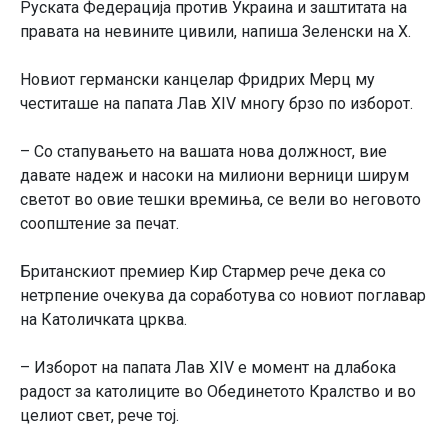
Руската Федерација против Украина и заштитата на
правата на невините цивили, напиша Зеленски на X.
Новиот германски канцелар Фридрих Мерц му
честиташе на папата Лав XIV многу брзо по изборот.
– Со стапувањето на вашата нова должност, вие
давате надеж и насоки на милиони верници ширум
светот во овие тешки времиња, се вели во неговото
соопштение за печат.
Британскиот премиер Кир Стармер рече дека со
нетрпение очекува да соработува со новиот поглавар
на Католичката црква.
– Изборот на папата Лав XIV е момент на длабока
радост за католиците во Обединетото Кралство и во
целиот свет, рече тој.