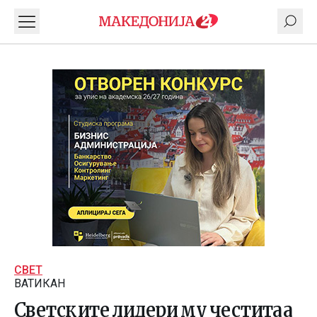
СВЕТ
ВАТИКАН
Светските лидери му честитаа