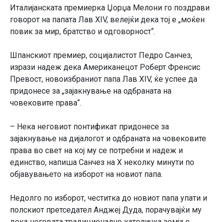
Италијанската премиерка Џорџа Мелони го поздрави
говорот на папата Лав XIV, велејќи дека тој е „моќен
повик за мир, братство и одговорност“.
Шпанскиот премиер, социјалистот Педро Санчез,
изрази надеж дека Американецот Роберт Френсис
Превост, новоизбраниот папа Лав XIV, ќе успее да
придонесе за „зајакнување на одбраната на
човековите права“.
– Нека неговиот понтификат придонесе за
зајакнување на дијалогот и одбраната на човековите
права во свет на кој му се потребни и надеж и
единство, напиша Санчез на X неколку минути по
објавувањето на изборот на новиот папа.
Недолго по изборот, честитка до новиот папа упати и
полскиот претседател Анджеј Дуда, порачувајќи му
дека неговата традиционално католичка земја е