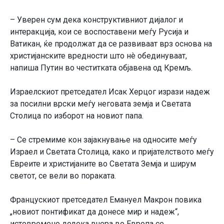
– Уверен сум дека конструктивниот дијалог и
интеракција, кои се воспоставени меѓу Русија и
Ватикан, ќе продолжат да се развиваат врз основа на
христијанските вредности што нè обединуваат,
напиша Путин во честитката објавена од Кремљ.
Израелскиот претседател Исак Херцог изрази надеж
за посилни врски меѓу неговата земја и Светата
Столица по изборот на новиот папа.
– Се стремиме кон зајакнување на односите меѓу
Израел и Светата Столица, како и пријателството меѓу
Евреите и христијаните во Светата Земја и ширум
светот, се вели во пораката.
Францускиот претседател Емануел Макрон повика
„новиот понтификат да донесе мир и надеж“,
истовремено додека вчера во Европа се