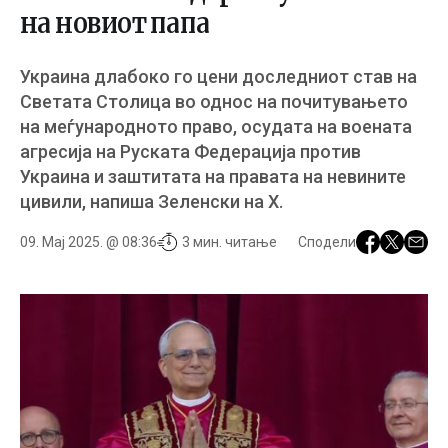
на новиот папа
Украина длабоко го цени доследниот став на
Светата Столица во однос на почитувањето
на меѓународното право, осудата на воената
агресија на Руската Федерација против
Украина и заштитата на правата на невините
цивили, напиша Зеленски на X.
09. Мај 2025. @ 08:36
3 мин. читање
Сподели