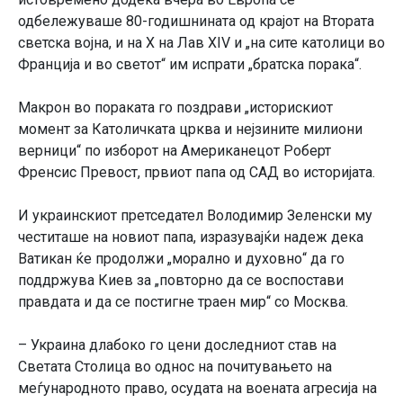
одбележуваше 80-годишнината од крајот на Втората
светска војна, и на X на Лав XIV и „на сите католици во
Франција и во светот“ им испрати „братска порака“.
Макрон во пораката го поздрави „историскиот
момент за Католичката црква и нејзините милиони
верници“ по изборот на Американецот Роберт
Френсис Превост, првиот папа од САД во историјата.
И украинскиот претседател Володимир Зеленски му
честиташе на новиот папа, изразувајќи надеж дека
Ватикан ќе продолжи „морално и духовно“ да го
поддржува Киев за „повторно да се воспостави
правдата и да се постигне траен мир“ со Москва.
– Украина длабоко го цени доследниот став на
Светата Столица во однос на почитувањето на
меѓународното право, осудата на воената агресија на