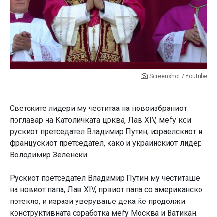
Screenshot / Youtube
Светските лидери му честитаа на новоизбраниот
поглавар на Католичката црква, Лав XIV, меѓу кои
рускиот претседател Владимир Путин, израелскиот и
францускиот претседател, како и украинскиот лидер
Володимир Зеленски.
Рускиот претседател Владимир Путин му честиташе
на новиот папа, Лав XIV, првиот папа со американско
потекло, и изрази уверување дека ќе продолжи
конструктивната соработка меѓу Москва и Ватикан.