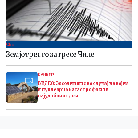
СВЕТ .
Земјотрес го затресе Чиле
БУНКЕР
ВИДЕО: Засолниште во случај на војна
и нуклеарна катастрофа или
најудобниот дом