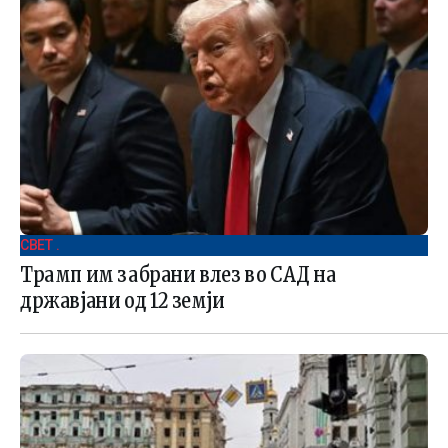
СВЕТ .
Трамп им забрани влез во САД на
државјани од 12 земји