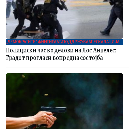
„ДЕМОКРАТИТЕ“ ФИНГИРААТ/ПОДДРЖУВААТ ЕСКАЛАЦИЈА
Полициски час во делови на Лос Анџелес:
Градот прогласи вонредна состојба