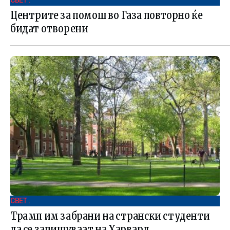
СВЕТ .
Центрите за помош во Газа повторно ќе
бидат отворени
СВЕТ .
Трамп им забрани на странски студенти
да се запишуваат на Харвард