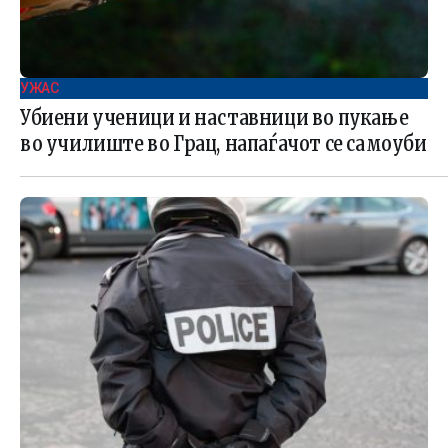
УЖАС
Убиени ученици и наставници во пукање
во училиште во Грац, напаѓачот се самоуби