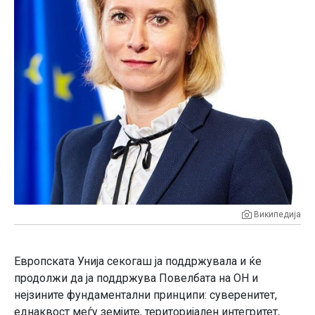
Википедија
Европската Унија секогаш ја поддржувала и ќе
продолжи да ја поддржува Повелбата на ОН и
нејзините фундаментални принципи: суверенитет,
еднаквост меѓу земјите, територијален интегритет,