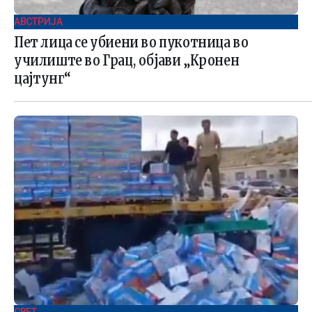
АВСТРИЈА
Пет лица се убиени во пукотница во
училиште во Грац, објави „Кронен
цајтунг“