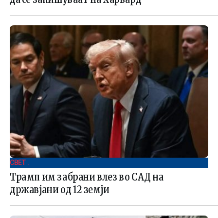
СВЕТ .
Трамп им забрани влез во САД на
државјани од 12 земји