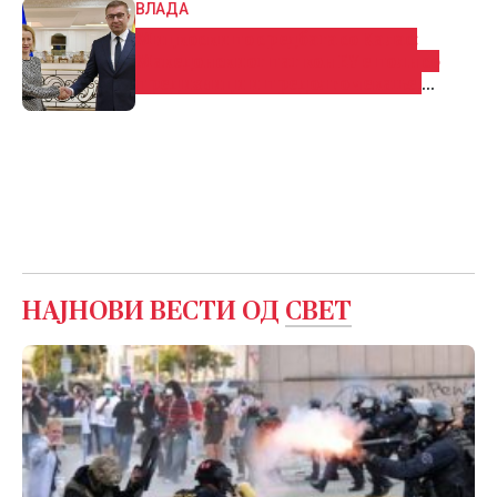
ВЛАДА
Мицкоски по средбата со Калас:
Македонскиот пат кон ЕУ е полн со
предизвици и предолго чекање,
државата очекува појасна потврда од
Унијата
НАЈНОВИ ВЕСТИ ОД
СВЕТ