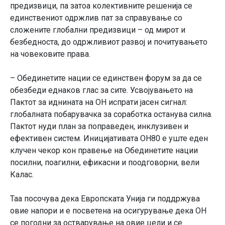
предизвици, па затоа колективните решенија се
единствениот одржлив пат за справување со
сложените глобални предизвици – од мирот и
безбедноста, до одржливиот развој и почитувањето
на човековите права.
– Обединетите нации се единствен форум за да се
обезбеди еднаков глас за сите. Усвојувањето на
Пактот за иднината на ОН испрати јасен сигнал:
глобалната побарувачка за соработка останува силна.
Пактот нуди план за поправеден, инклузивен и
ефективен систем. Иницијативата ОН80 е уште еден
клучен чекор кон правење на Обединетите нации
посилни, поагилни, ефикасни и поодговорни, вели
Калас.
Таа посочува дека Европската Унија ги поддржува
овие напори и е посветена на осигурување дека ОН
се погодни за остварување на овие цели и се