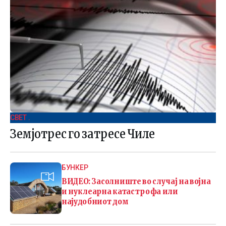
СВЕТ .
Земјотрес го затресе Чиле
БУНКЕР
ВИДЕО: Засолниште во случај на војна
и нуклеарна катастрофа или
најудобниот дом