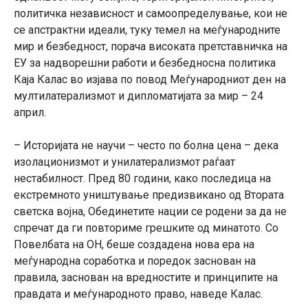
политичка независност и самоопределување, кои не
се апстрактни идеали, туку темел на меѓународните
мир и безбедност, порача високата претставничка на
ЕУ за надворешни работи и безбедносна политика
Каја Калас во изјава по повод Меѓународниот ден на
мултилатерализмот и дипломатијата за мир – 24
април.
– Историјата не научи – често по болна цена – дека
изолационизмот и унилатерализмот раѓаат
нестабилност. Пред 80 години, како последица на
екстремното уништување предизвикано од Втората
светска војна, Обединетите нации се родени за да не
спречат да ги повториме грешките од минатото. Со
Повелбата на ОН, беше создадена нова ера на
меѓународна соработка и поредок заснован на
правила, заснован на вредностите и принципите на
правдата и меѓународното право, наведе Калас.