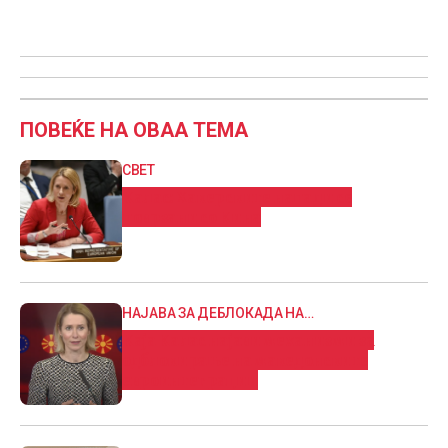
ПОВЕЌЕ НА ОВАА ТЕМА
СВЕТ
Калас: Хакерските напади се
поврзани со Кина
НАЈАВА ЗА ДЕБЛОКАДА НА
ЕВРОИНТЕГРАЦИИТЕ?
Каја Калас најави механизми за
одблокирање на македонските
евроинтеграции