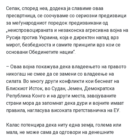
Сепак, според неа, додека ја славиме оваа
пресвртница, се соочуваме со сериозни предизвици
за меѓународниот поредок предизвикани од
„неиспровоцираната и незаконска агресивна војна на
Русија против Украина, која е директен напад врз
мирот, безбедноста и самите принципи врз кои се
основани Обединетите нации“.
– Оваа војна покажува дека владеењето на правото
никогаш не смее да се замени со владеење на
силата. Во многу други конфликти кои беснеат на
Блискиот Исток, во Судан, Јемен, Демократска
Република Конго и на други места, завојуваните
страни мора да запомнат дека дури и војните имаат
правила, нагласува високата претставничка на ЕУ.
Калас потенцира дека ниту една земја, голема или
мала, не може сама да одговори на денешните