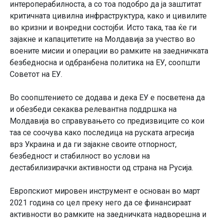
интероперабилноста, а со тоа подобро да ја заштитат
критичната цивилна инфраструктура, како и цивилите
во кризни и вонредни состојби. Исто така, таа ќе ги
зајакне и капацитетите на Молдавија за учество во
воените мисии и операции во рамките на заедничката
безбедносна и одбранбена политика на ЕУ, соопшти
Советот на ЕУ.
Во соопштението се додава и дека ЕУ е посветена да
и обезбеди секаква релевантна поддршка на
Молдавија во справувањето со предизвиците со кои
таа се соочува како последица на руската агресија
врз Украина и да ги зајакне своите отпорност,
безбедност и стабилност во услови на
дестабилизирачки активности од страна на Русија.
Европскиот мировен инструмент е основан во март
2021 година со цел преку него да се финансираат
активности во рамките на заедничката надворешна и