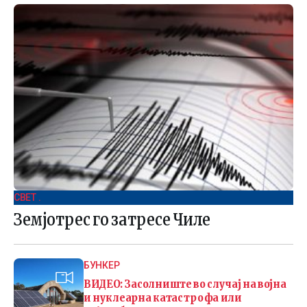
СВЕТ .
Земјотрес го затресе Чиле
БУНКЕР
ВИДЕО: Засолниште во случај на војна
и нуклеарна катастрофа или