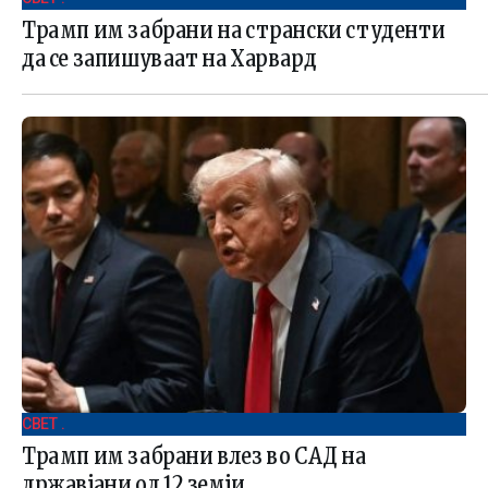
Трамп им забрани на странски студенти
да се запишуваат на Харвард
СВЕТ .
Трамп им забрани влез во САД на
државјани од 12 земји