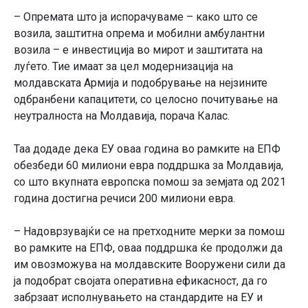
– Опремата што ја испорачуваме – како што се
возила, заштитна опрема и мобилни амбулантни
возила – е инвестиција во мирот и заштитата на
луѓето. Тие имаат за цел модернизација на
молдавската Армија и подобрување на нејзините
одбранбени капацитети, со целосно почитување на
неутралноста на Молдавија, порача Калас.
Таа додаде дека ЕУ оваа година во рамките на ЕПФ
обезбеди 60 милиони евра поддршка за Молдавија,
со што вкупната европска помош за земјата од 2021
година достигна речиси 200 милиони евра.
– Надоврзувајќи се на претходните мерки за помош
во рамките на ЕПФ, оваа поддршка ќе продолжи да
им овозможува на молдавските Вооружени сили да
ја подобрат својата оперативна ефикасност, да го
забрзаат исполнувањето на стандардите на ЕУ и