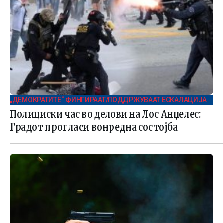
„ДЕМОКРАТИТЕ“ ФИНГИРААТ/ПОДДРЖУВААТ ЕСКАЛАЦИЈА
Полициски час во делови на Лос Анџелес:
Градот прогласи вонредна состојба