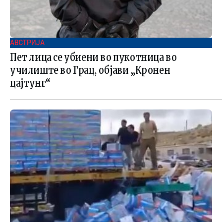
АВСТРИЈА
Пет лица се убиени во пукотница во
училиште во Грац, објави „Кронен
цајтунг“