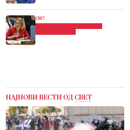
млади и спорт
СВЕТ
Калас: Хакерските напади се
поврзани со Кина
НАЈНОВИ ВЕСТИ ОД
СВЕТ