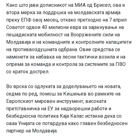
Како што јави дописникот на МИА од Брисел, ова е
втора мерка за поддршка на молдавската армија
преку ЕПФ овој месец, откако претходно на 7 април
Советот одвои 40 милиони евра за зајакнување на
пешадиската мобилност на Вооружените сили на
Молдавија и на командните и контролните капацитети
на противвоздушната одбрана. Овие средства се
наменети за набавка на лесни тактички возила и на
опрема за команда и контрола за системите за ПВО
со краток дострел.
Во врска со одлуката за доделувањето на новата,
седма по ред, помош за Кишињев во рамките на
Европскиот мировен инструмент, високата
претставничка на ЕУ за надворешни работи и
безбедносна политика Каја Калас истакна дека со
оваа Унијата се потврдува како главен безбедносен
партнер на Молдавија.