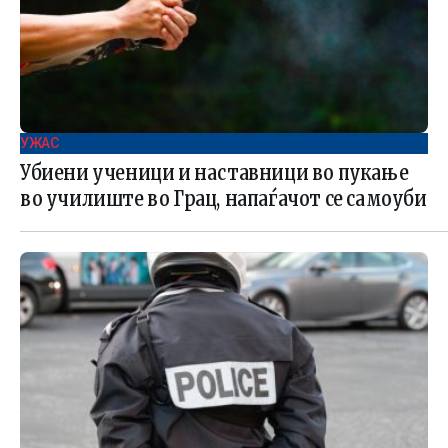
УЖАС
Убиени ученици и наставници во пукање
во училиште во Грац, напаѓачот се самоуби