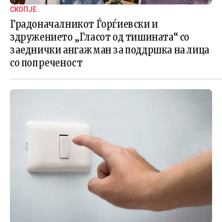
СКОПЈЕ .
Градоначалникот Ѓорѓиевски и
здружението „Гласот од тишината“ со
заеднички ангажман за поддршка на лица
со попреченост