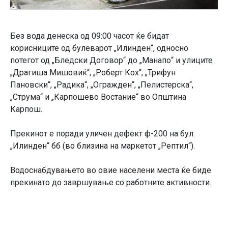
Без вода денеска од 09:00 часот ќе бидат
корисниците од булеварот „Илинден“, односно
потегот од „Бледски Договор“ до „Манапо“ и улиците
„Драгиша Мишовиќ“, „Роберт Кох“, „Трифун
Пановски“, „Радика“, „Огражден“, „Пелистерска“,
„Струма“ и „Карпошево Востание“ во Општина
Карпош.
Прекинот е поради уличен дефект ф-200 на бул.
„Илинден“ бб (во близина на маркетот „Рептил“).
Водоснабдувањето во овие населени места ќе биде
прекинато до завршување со работните активности.