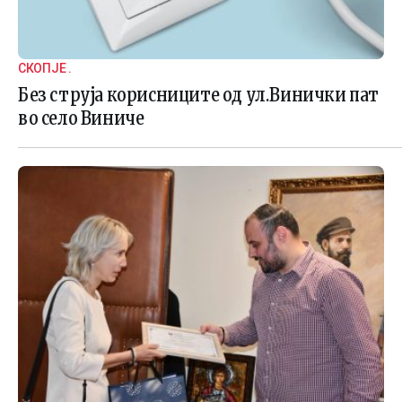
СКОПЈЕ .
Без струја корисниците од ул.Винички пат
во село Виниче