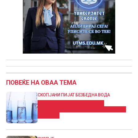
ПОВЕЌЕ НА ОВАА ТЕМА
СКОПЈАНИ ПИЈАТ БЕЗБЕДНА ВОДА
Лабораториски извештај за
квалитетот и безбедноста на водата
за пиење