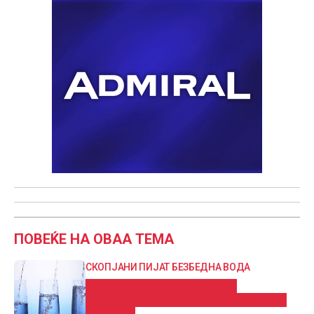
ПОВЕЌЕ НА ОВАА ТЕМА
СКОПЈАНИ ПИЈАТ БЕЗБЕДНА ВОДА
Лабораториски извештај за
квалитетот и безбедноста на водата