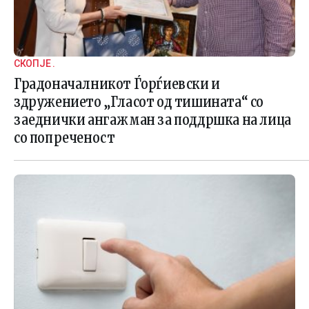
СКОПЈЕ .
Градоначалникот Ѓорѓиевски и
здружението „Гласот од тишината“ со
заеднички ангажман за поддршка на лица
со попреченост