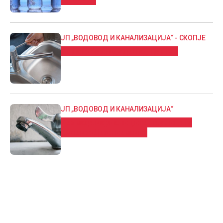
за пиење
ЈП „ВОДОВОД И КАНАЛИЗАЦИЈА“ - СКОПЈЕ
Утрово без вода дел од Центар
ЈП „ВОДОВОД И КАНАЛИЗАЦИЈА“
Без вода корисниците на улицата
„Алексо Демниевски“