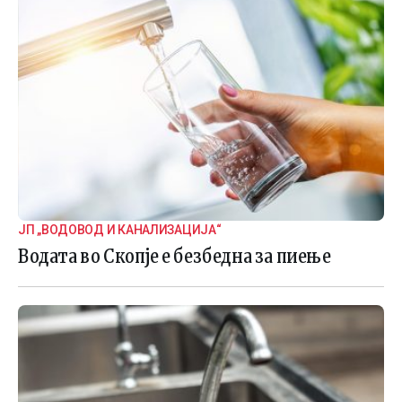
ЈП „ВОДОВОД И КАНАЛИЗАЦИЈА“
Водата во Скопје е безбедна за пиење