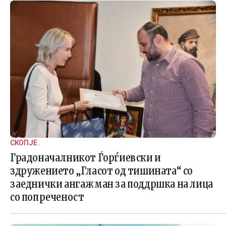
СКОПЈЕ .
Градоначалникот Ѓорѓиевски и
здружението „Гласот од тишината“ со
заеднички ангажман за поддршка на лица
со попреченост