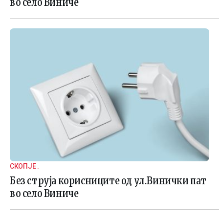
во село Виниче
СКОПЈЕ .
Без струја корисниците од ул.Винички пат
во село Виниче