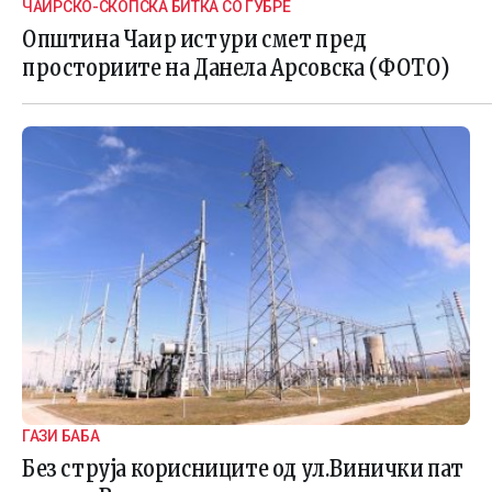
ЧАИРСКО-СКОПСКА БИТКА СО ЃУБРЕ
Општина Чаир истури смет пред
просториите на Данела Арсовска (ФОТО)
ГАЗИ БАБА
Без струја корисниците од ул.Винички пат