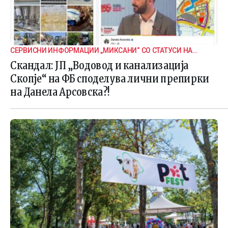
СЕРВИСНИ ИНФОРМАЦИИ „МИКСАНИ“ СО СТАТУСИ НА
ДАНЕЛА
Скандал: ЈП „Водовод и канализација
Скопје“ на ФБ споделува лични препирки
на Данела Арсовска?!