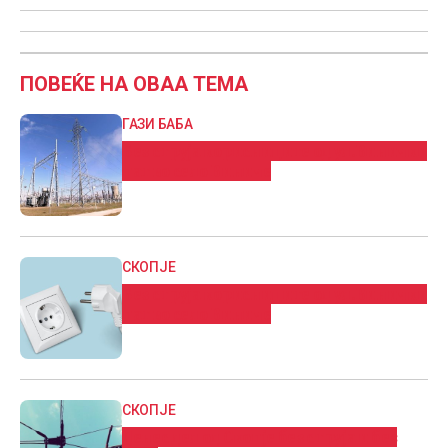
ПОВЕЌЕ НА ОВАА ТЕМА
ГАЗИ БАБА
Без струја корисниците од ул.Винички
пат во село Виниче
СКОПЈЕ
Без струја корисниците од ул.Винички
пат во село Виниче
СКОПЈЕ
Денес дел од Скопје без струја и без