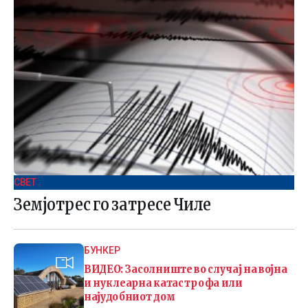
СВЕТ .
Земјотрес го затресе Чиле
БУНКЕР
ВИДЕО: Засолниште во случај на војна
и нуклеарна катастрофа или
најудобниот дом