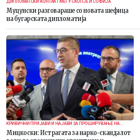
ДИПЛОМАТСКИ КОНТАКТ МЕЃУ СКОПЈЕ И СОФИЈА
Муцунски разговараше со новата шефица
на бугарската дипломатија
КРИВИЧНИ ПРИЈАВИ И НАЈАВИ ЗА ПРОШИРУВАЊЕ НА
ИСТРАГАТА
Мицкоски: Истрагата за нарко-скандалот