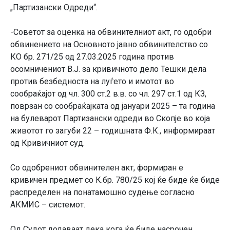
„Партизански Одреди“.
-Советот за оценка на обвинителниот акт, го одобри
обвинението на Основното јавно обвинителство со
КО бр. 271/25 од 27.03.2025 година против
осомничениот В.Ј. за кривичното дело Тешки дела
против безбедноста на луѓето и имотот во
сообраќајот од чл. 300 ст.2 в.в. со чл. 297 ст.1 од КЗ,
поврзан со сообраќајката од јануари 2025 – та година
на булеварот Партизански одреди во Скопје во која
животот го загуби 22 – годишната Ф.К., информираат
од Кривичниот суд.
Со одобрениот обвинителен акт, формиран е
кривичен предмет со К.бр. 780/25 кој ќе биде ќе биде
распределен на понатамошно судење согласно
АКМИС – системот.
Од Судот додаваат дека кога ќе биде насрочен