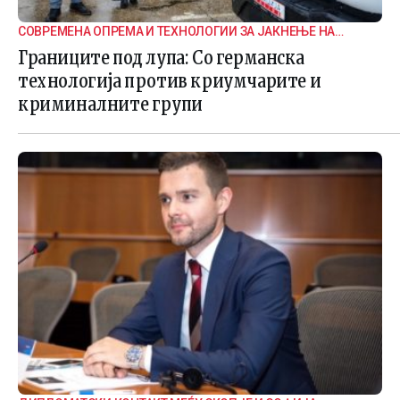
СОВРЕМЕНА ОПРЕМА И ТЕХНОЛОГИИ ЗА ЈАКНЕЊЕ НА
ГРАНИЧНАТА БЕЗБЕДНОСТ
Границите под лупа: Со германска
технологија против криумчарите и
криминалните групи