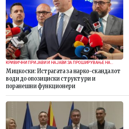
КРИВИЧНИ ПРИЈАВИ И НАЈАВИ ЗА ПРОШИРУВАЊЕ НА
ИСТРАГАТА
Мицкоски: Истрагата за нарко-скандалот
води до опозициски структури и
поранешни функционери