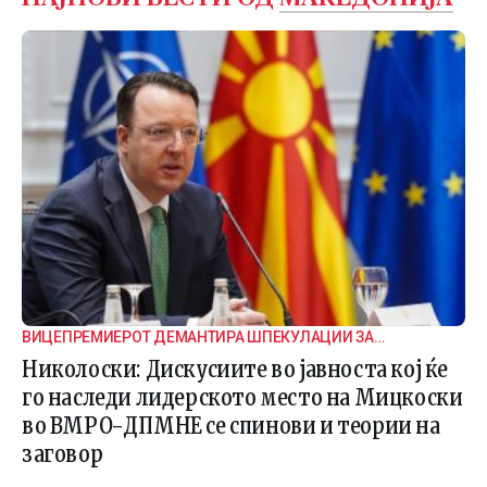
ВИЦЕПРЕМИЕРОТ ДЕМАНТИРА ШПЕКУЛАЦИИ ЗА
ВНАТРЕПАРТИСКИ ПОДЕЛБИ
Николоски: Дискусиите во јавноста кој ќе
го наследи лидерското место на Мицкоски
во ВМРО-ДПМНЕ се спинови и теории на
заговор