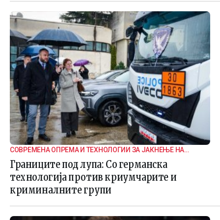
СОВРЕМЕНА ОПРЕМА И ТЕХНОЛОГИИ ЗА ЈАКНЕЊЕ НА
ГРАНИЧНАТА БЕЗБЕДНОСТ
Границите под лупа: Со германска
технологија против криумчарите и
криминалните групи