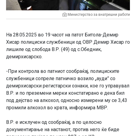
Министерство за внатрешни работи
На 28.05.2025 во 19 часот на патот Битола-Демир
Хисар полициски службеници од ОВР Демир Хисар го
лишиле од слобода В.Р. (49) од с.Обедник,
демирхисарско.
-При контрола во патниот сообраќај, полициските
службеници сопреле патничко возило „ауди” со
демирхисарски регистарски ознаки, кое го управувал
В.Р. и по преземени мерки констатирано е дека бил
под дејство на алкохол, односно измерени му се 3,43
промили алкохол во крвта, информира МВР.
В.Р. е исклучен од сообраќај, а по целосно
документирање на настанот, против него ќе биде