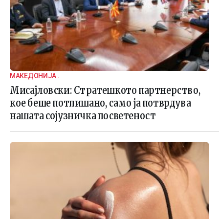
МАКЕДОНИЈА .
Мисајловски: Стратешкото партнерство,
кое беше потпишано, само ја потврдува
нашата сојузничка посветеност