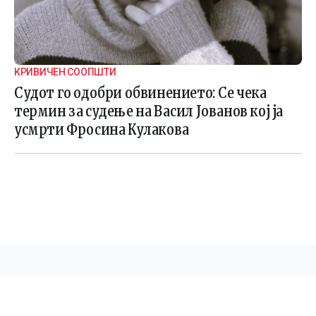
КРИВИЧЕН СООПШТИ
Судот го одобри обвинението: Се чека
термин за судење на Васил Јованов кој ја
усмрти Фросина Кулакова
©
2026 Македонија 24