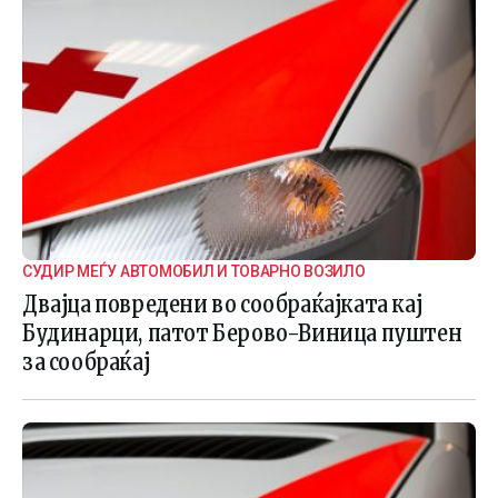
СУДИР МЕЃУ АВТОМОБИЛ И ТОВАРНО ВОЗИЛО
Двајца повредени во сообраќајката кај
Будинарци, патот Берово-Виница пуштен
за сообраќај