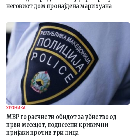
неговиот дом пронајдена марихуана
ХРОНИКА .
МВР го расчисти обидот за убиство од
први месецот, поднесени кривични
пријави против три лица