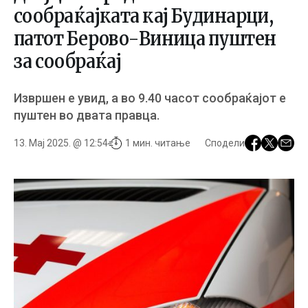
сообраќајката кај Будинарци,
патот Берово-Виница пуштен
за сообраќај
Извршен е увид, а во 9.40 часот сообраќајот е
пуштен во двата правца.
13. Мај 2025. @ 12:54
1 мин. читање
Сподели