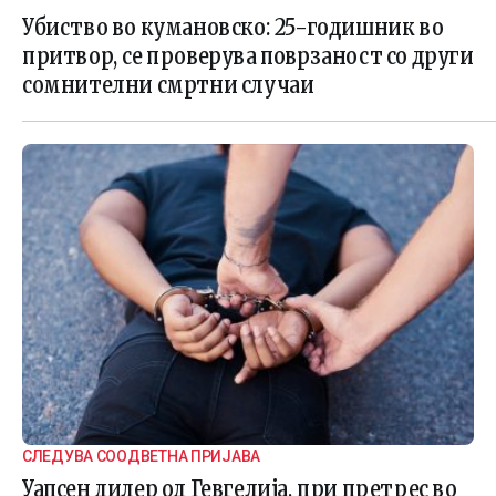
Убиство во кумановско: 25-годишник во
притвор, се проверува поврзаност со други
сомнителни смртни случаи
СЛЕДУВА СООДВЕТНА ПРИЈАВА
Уапсен дилер од Гевгелија, при претрес во