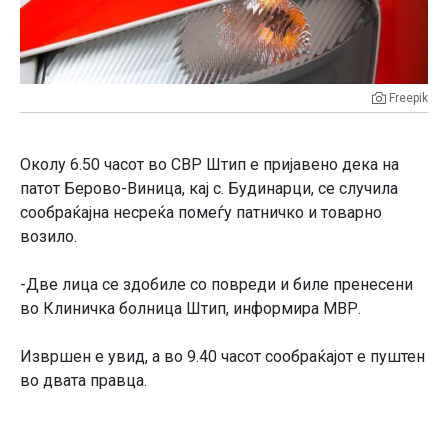
Freepik
Околу 6.50 часот во СВР Штип е пријавено дека на
патот Берово-Виница, кај с. Будинарци, се случила
сообраќајна несреќа помеѓу патничко и товарно
возило.
-Две лица се здобиле со повреди и биле пренесени
во Клиничка болница Штип, информира МВР.
Извршен е увид, а во 9.40 часот сообраќајот е пуштен
во двата правца.