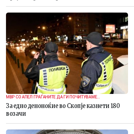
МВР СО АПЕЛ ГРАЃАНИТЕ ДА ГИ ПОЧИТУВАМЕ
СООБРАЌАЈНИТЕ ПРАВИЛА
За едно деноноќие во Скопје казнети 180
возачи