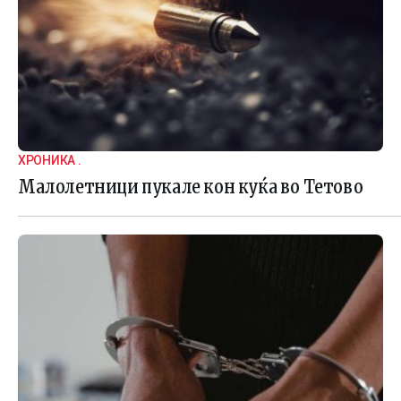
ХРОНИКА .
Малолетници пукале кон куќа во Тетово