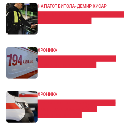
НА ПАТОТ БИТОЛА-ДЕМИР ХИСАР
МАШАЛА: Возач на „Ауди“ фатен со
3,43 промили алкохол
ХРОНИКА
19 годишник тешко повреден во
сообраќајка кај Соборна
ХРОНИКА
Автомобил излета од пат, тешко
повредени возачот (71) и
сопатничката (73)