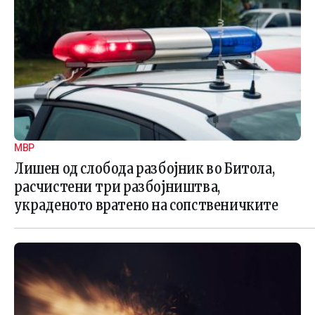
МВР
Лишен од слобода разбојник во Битола,
расчистени три разбојништва,
украденото вратено на сопственичките