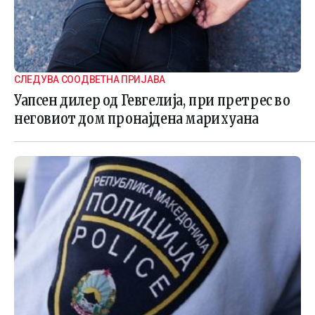
СЛЕДУВА СООДВЕТНА ПРИЈАВА
Уапсен дилер од Гевгелија, при претрес во
неговиот дом пронајдена марихуана