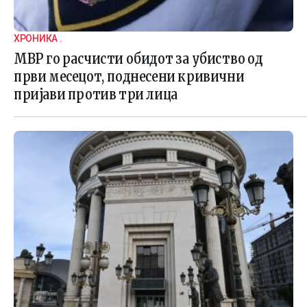
ХРОНИКА .
МВР го расчисти обидот за убиство од
први месецот, поднесени кривични
пријави против три лица