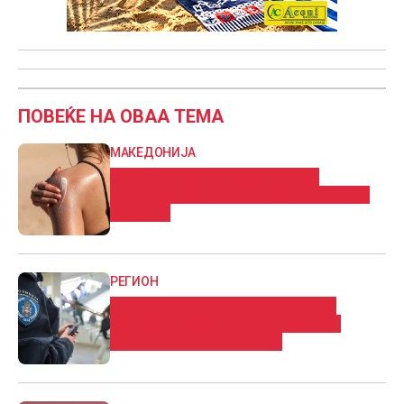
ПОВЕЌЕ НА ОВАА ТЕМА
МАКЕДОНИЈА
Што и да правите ова лето, не
излегувајте без средство за заштита
од сонце
РЕГИОН
Ученик во основно училиште во
Белград приведен откако донел
список за отстрел и нож