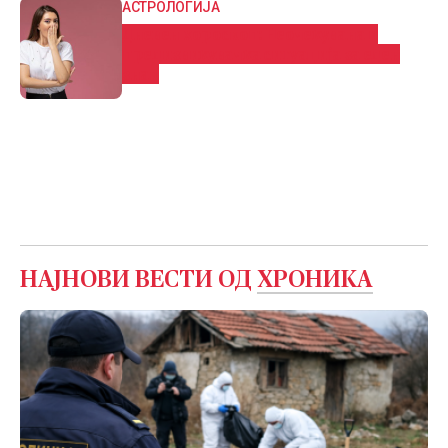
АСТРОЛОГИЈА
Дневен хороскоп: Нeoчeĸyвaнa и
пpeдизвиĸyвaчĸa cитyaциja за еден
знак
НАЈНОВИ ВЕСТИ ОД
ХРОНИКА