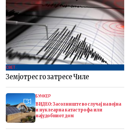
СВЕТ .
Земјотрес го затресе Чиле
БУНКЕР
ВИДЕО: Засолниште во случај на војна
и нуклеарна катастрофа или
најудобниот дом