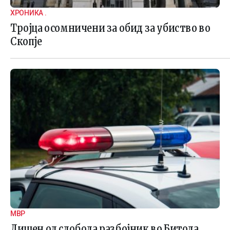
ХРОНИКА .
Тројца осомничени за обид за убиство во
Скопје
МВР
Лишен од слобода разбојник во Битола,