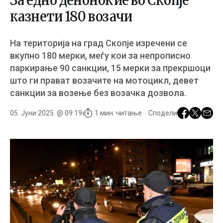
За едно деноноќие во Скопје
казнети 180 возачи
На територија на град Скопје изречени се
вкупно 180 мерки, меѓу кои за непрописно
паркирање 90 санкции, 15 мерки за прекршоци
што ги прават возачите на мотоцикл, девет
санкции за возење без возачка дозвола.
05. Јуни 2025. @ 09:19
1 мин. читање
Сподели