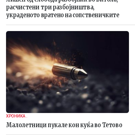
расчистени три разбојништва,
украденото вратено на сопственичките
ХРОНИКА .
Малолетници пукале кон куќа во Тетово