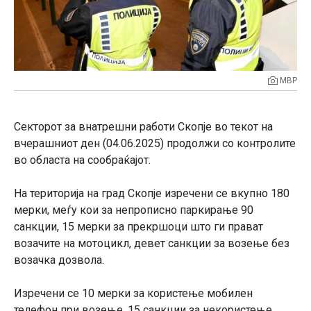
МВР
Секторот за внатрешни работи Скопје во текот на
вчерашниот ден (04.06.2025) продолжи со контролите
во областа на сообраќајот.
На територија на град Скопје изречени се вкупно 180
мерки, меѓу кои за непрописно паркирање 90
санкции, 15 мерки за прекршоци што ги прават
возачите на мотоцикл, девет санкции за возење без
возачка дозвола.
Изречени се 10 мерки за користење мобилен
телефон при возење, 15 санкции за некористење