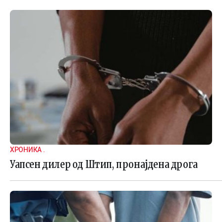
ХРОНИКА .
Уапсен дилер од Штип, пронајдена дрога