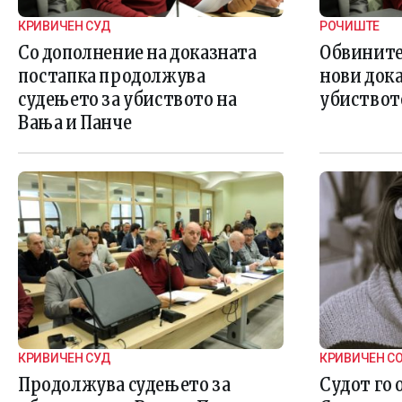
КРИВИЧЕН СУД
РОЧИШТЕ
Со дополнение на доказната
Обвините
постапка продолжува
нови дока
судењето за убиството на
убиствот
Вања и Панче
КРИВИЧЕН СУД
КРИВИЧЕН С
Продолжува судењето за
Судот го 