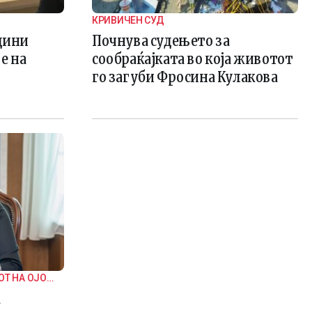
КРИВИЧЕН СУД
одини
Почнува судењето за
е на
сообраќајката во која животот
го загуби Фросина Кулакова
ОТ НА ОЈО
а