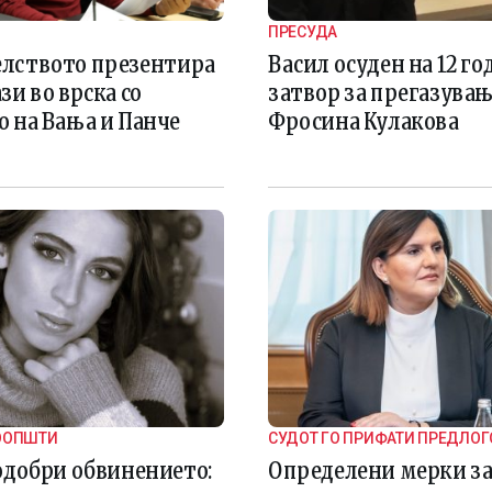
ПРЕСУДА
лството презентира
Васил осуден на 12 г
зи во врска со
затвор за прегазувањ
о на Вања и Панче
Фросина Кулакова
ООПШТИ
СУДОТ ГО ПРИФАТИ ПРЕДЛОГ
ГОКК
одобри обвинението:
Определени мерки з