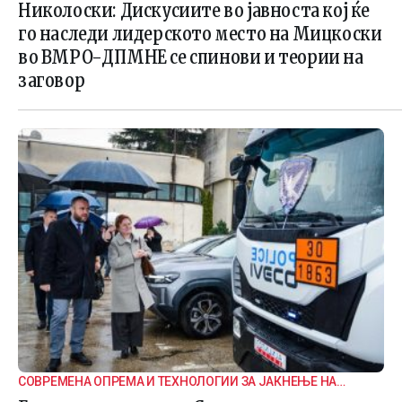
ВНАТРЕПАРТИСКИ ПОДЕЛБИ
Николоски: Дискусиите во јавноста кој ќе
го наследи лидерското место на Мицкоски
во ВМРО-ДПМНЕ се спинови и теории на
заговор
СОВРЕМЕНА ОПРЕМА И ТЕХНОЛОГИИ ЗА ЈАКНЕЊЕ НА
ГРАНИЧНАТА БЕЗБЕДНОСТ