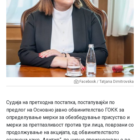
Facebook / Tatjana Dimitrovska
Судија на претходна постапка, постапувајќи по
предлог на Основно јавно обвинителство ГОКК за
определување мерки за обезбедување присуство и
мерки за претпазливост против три лица, поврзани со
продолжување на акцијата, од обвинителството
означена како „Адитив“, по нивно произнесување во