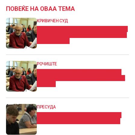
ПОВЕЌЕ НА ОВАА ТЕМА
КРИВИЧЕН СУД
Со дополнение на доказната постапка
продолжува судењето за убиството на
Вања и Панче
РОЧИШТЕ
Обвинителството презентира нови
докази во врска со убиството на Вања
и Панче
ПРЕСУДА
Васил осуден на 12 години затвор за
прегазување на Фросина Кулакова