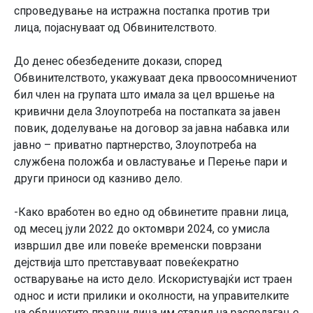
спроведување на истражна постапка против три
лица, појаснуваат од Обвинителството.
До денес обезбедените докази, според
Обвинителството, укажуваат дека првоосомничениот
бил член на групата што имала за цел вршење на
кривични дела Злоупотреба на постапката за јавен
повик, доделување на договор за јавна набавка или
јавно – приватно партнерство, Злоупотреба на
службена положба и овластување и Перење пари и
други приноси од казниво дело.
-Како вработен во едно од обвинетите правни лица,
од месец јули 2022 до октомври 2024, со умисла
извршил две или повеќе временски поврзани
дејствија што претставуваат повеќекратно
остварување на исто дело. Искористувајќи ист траен
однос и исти прилики и околности, на управителките
на обвинетите правни лица им ставил на располагање