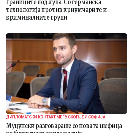
Границите под лупа: Со германска
технологија против криумчарите и
криминалните групи
ДИПЛОМАТСКИ КОНТАКТ МЕЃУ СКОПЈЕ И СОФИЈА
Муцунски разговараше со новата шефица