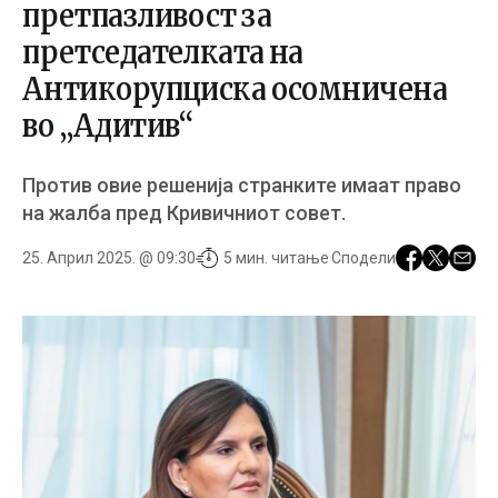
претпазливост за
претседателката на
Антикорупциска осомничена
во „Адитив“
Против овие решенија странките имаат право
на жалба пред Кривичниот совет.
25. Април 2025. @ 09:30
5 мин. читање
Сподели