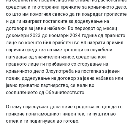
средства и ги отстранил пречките за кривичното дело,
со што им помогнал свесно да ги повредат прописите
и да ги изиграат постапките за доделување на
договори за јавни набавки. Во периодот од месец
декември 2023 до ноември 2024 година од правното
лице во коешто бил вработен во 84 наврати примил
парични средства на име трошоци за службени
патувања од значителен износ, средства кои
правното лице ги прибавило со сторување на
кривичното дело Злоупотреба на постапка за јавен
повик, доделување на договор за јавна набавка или
јавно приватно партнерство, се вели во
соопштението од Обвинителството.
Оттаму појаснуваат дека овие средства со цел да го
прикрие понатамошниот нивен тек, ги пуштил во
оптек и ги подигнувал во готово.