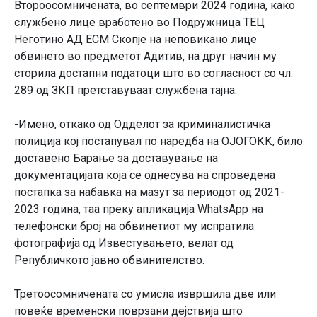
Второосомничената, во септември 2024 година, како
службено лице вработено во Подружница ТЕЦ
Неготино АД ЕСМ Скопје на неповикано лице
обвинето во предметот Адитив, на друг начин му
сторила достапни податоци што во согласност со чл.
289 од ЗКП претставуваат службена тајна.
-Имено, откако од Одделот за криминалистичка
полиција кој постапувал по наредба на ОЈОГОКК, било
доставено Барање за доставување на
документацијата која се однесува на спроведена
постапка за набавка на мазут за периодот од 2021-
2023 година, таа преку апликација WhatsApp на
телефонски број на обвинетиот му испратила
фотографија од Известувањето, велат од
Републичкото јавно обвинителство.
Третоосомничената со умисла извршила две или
повеќе временски поврзани дејствија што