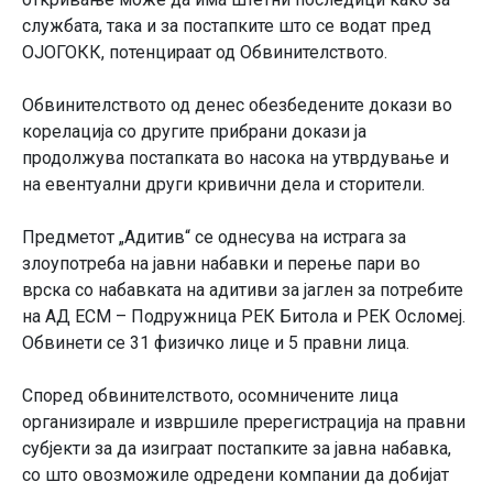
службата, така и за постапките што се водат пред
ОЈОГОКК, потенцираат од Обвинителството.
Обвинителството од денес обезбедените докази во
корелација со другите прибрани докази ја
продолжува постапката во насока на утврдување и
на евентуални други кривични дела и сторители.
Предметот „Адитив“ се однесува на истрага за
злоупотреба на јавни набавки и перење пари во
врска со набавката на адитиви за јаглен за потребите
на АД ЕСМ – Подружница РЕК Битола и РЕК Осломеј.
Обвинети се 31 физичко лице и 5 правни лица.
Според обвинителството, осомничените лица
организирале и извршиле пререгистрација на правни
субјекти за да изиграат постапките за јавна набавка,
со што овозможиле одредени компании да добијат