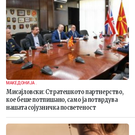
МАКЕДОНИЈА .
Мисајловски: Стратешкото партнерство,
кое беше потпишано, само ја потврдува
нашата сојузничка посветеност