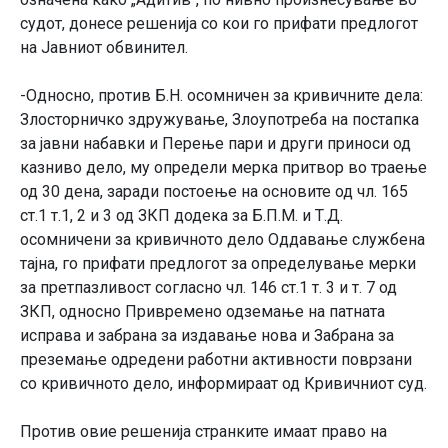
судот, донесе решенија со кои го прифати предлогот
на Јавниот обвинител.
-Односно, против Б.Н. осомничен за кривичните дела:
Злосторничко здружување, Злоупотреба на постапка
за јавни набавки и Перење пари и други приноси од
казниво дело, му определи мерка притвор во траење
од 30 дена, заради постоење на основите од чл. 165
ст.1 т.1, 2 и 3 од ЗКП додека за Б.П.М. и Т.Д.
осомничени за кривичното дело Oддавање службена
тајна, го прифати предлогот за определување мерки
за претпазливост согласно чл. 146 ст.1 т. 3 и т. 7 од
ЗКП, односно Привремено одземање на патната
исправа и забрана за издавање нова и Забрана за
преземање одредени работни активности поврзани
со кривичното дело, информираат од Кривичниот суд.
Против овие решенија странките имаат право на