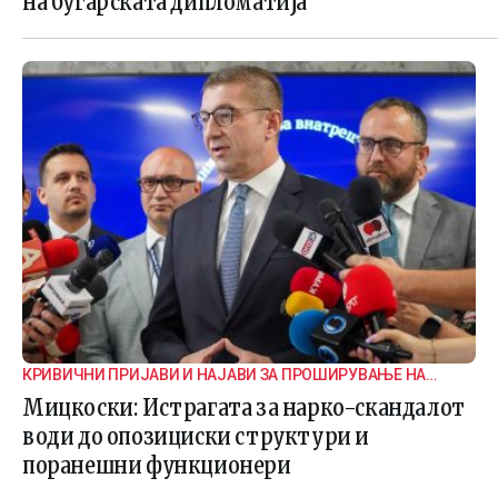
на бугарската дипломатија
КРИВИЧНИ ПРИЈАВИ И НАЈАВИ ЗА ПРОШИРУВАЊЕ НА
ИСТРАГАТА
Мицкоски: Истрагата за нарко-скандалот
води до опозициски структури и
поранешни функционери