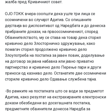
жалба пред Кривичниот совет.
ОЈО ГОКК вчера соопшти дека уште три лица се
осомничени во случајот Адитив. Со опишаните
дејствија во диспозитивот од Наредбата и до денеска
прибраните докази, на првоосомничениот, според
Обвинителството, му се става на товар дека сторил
кривично дело Злосторничко здружување, како
помагач сторил продолжено кривично дело
Злоупотреба на постапка за јавен повик, доделување
на договор за јавна набавка или јавно приватно
партнерство и кривично дело Перење пари и други
приноси од казниво дело. Останатите две осомничени
сториле кривично дело Одавање службена тајна.
-Во рамките на постапката што се води за предметот
Адитив, како резултат на екстрахираните електронски
докази обезбедени во досегашната постапка,
предметните обвинители донесоа Наредба за