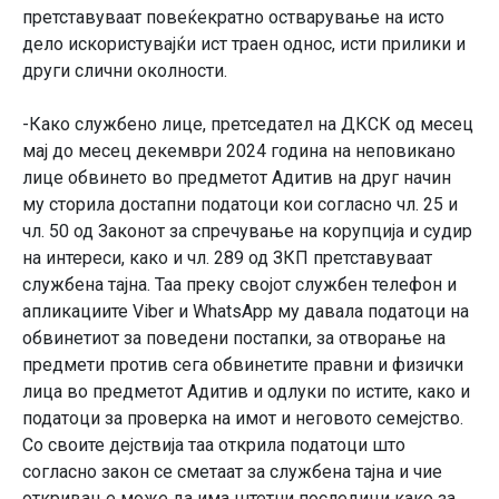
претставуваат повеќекратно остварување на исто
дело искористувајќи ист траен однос, исти прилики и
други слични околности.
-Како службено лице, претседател на ДКСК од месец
мај до месец декември 2024 година на неповикано
лице обвинето во предметот Адитив на друг начин
му сторила достапни податоци кои согласно чл. 25 и
чл. 50 од Законот за спречување на корупција и судир
на интереси, како и чл. 289 од ЗКП претставуваат
службена тајна. Таа преку својот службен телефон и
апликациите Viber и WhatsApp му давала податоци на
обвинетиот за поведени постапки, за отворање на
предмети против сега обвинетите правни и физички
лица во предметот Адитив и одлуки по истите, како и
податоци за проверка на имот и неговото семејство.
Со своите дејствија таа открила податоци што
согласно закон се сметаат за службена тајна и чие
откривање може да има штетни последици како за