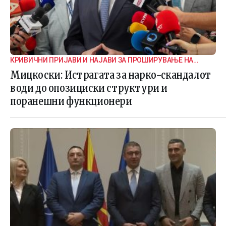
КРИВИЧНИ ПРИЈАВИ И НАЈАВИ ЗА ПРОШИРУВАЊЕ НА
ИСТРАГАТА
Мицкоски: Истрагата за нарко-скандалот
води до опозициски структури и
поранешни функционери