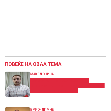
ПОВЕЌЕ НА ОВАА ТЕМА
МАКЕДОНИЈА
Стојаноски: Со намалување на
репрезентативот го либерализираме
синдикалното движење
ВМРО-ДПМНЕ