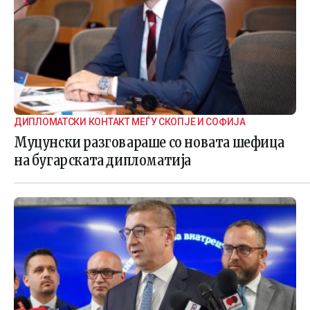
ДИПЛОМАТСКИ КОНТАКТ МЕЃУ СКОПЈЕ И СОФИЈА
Муцунски разговараше со новата шефица
на бугарската дипломатија