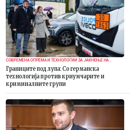
СОВРЕМЕНА ОПРЕМА И ТЕХНОЛОГИИ ЗА ЈАКНЕЊЕ НА
ГРАНИЧНАТА БЕЗБЕДНОСТ
Границите под лупа: Со германска
технологија против криумчарите и
криминалните групи