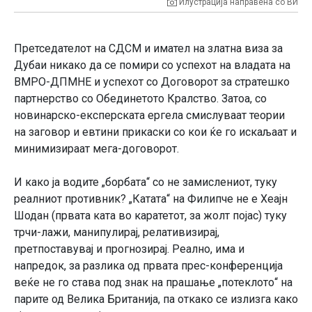
Илустрација направена со ВИ
Претседателот на СДСМ и имател на златна виза за
Дубаи никако да се помири со успехот на владата на
ВМРО-ДПМНЕ и успехот со Договорот за стратешко
партнерство со Обединетото Кралство. Затоа, со
новинарско-експерската ергела смислуваат теории
на заговор и евтини прикаски со кои ќе го искаљаат и
минимизираат мега-договорот.
И како ја водите „борбата“ со не замислениот, туку
реалниот противник? „Катата“ на Филипче не е Хеајн
Шодан (првата ката во каратетот, за жолт појас) туку
трчи-лажи, манипулирај, релативизирај,
претпоставувај и прогнозирај. Реално, има и
напредок, за разлика од првата прес-конференција
веќе не го става под знак на прашање „потеклото“ на
парите од Велика Британија, па откако се излизга како