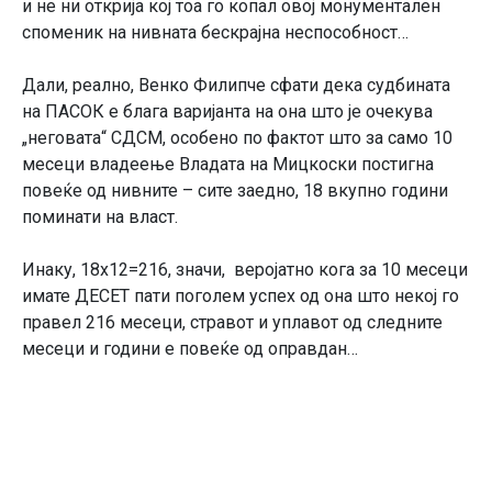
и не ни открија кој тоа го копал овој монументален
споменик на нивната бескрајна неспособност…
Дали, реално, Венко Филипче сфати дека судбината
на ПАСОК е блага варијанта на она што је очекува
„неговата“ СДСМ, особено по фактот што за само 10
месеци владеење Владата на Мицкоски постигна
повеќе од нивните – сите заедно, 18 вкупно години
поминати на власт.
Инаку, 18х12=216, значи, веројатно кога за 10 месеци
имате ДЕСЕТ пати поголем успех од она што некој го
правел 216 месеци, стравот и уплавот од следните
месеци и години е повеќе од оправдан…