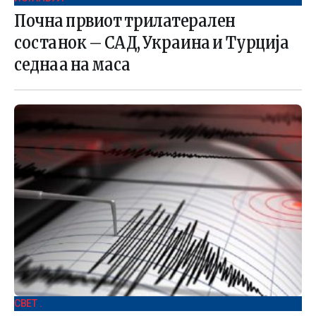
Почна првиот трилатерален
состанок – САД, Украина и Турција
седнаа на маса
СВЕТ .