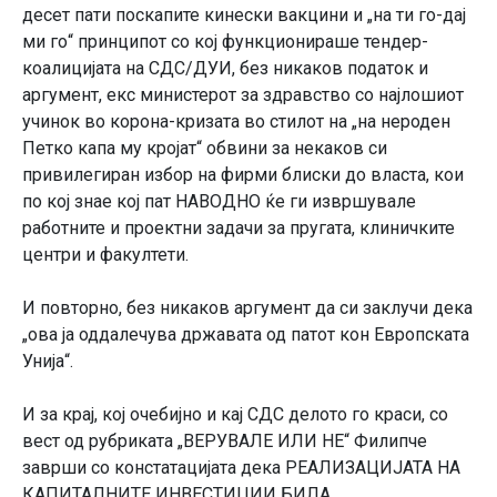
десет пати поскапите кинески вакцини и „на ти го-дај
ми го“ принципот со кој функционираше тендер-
коалицијата на СДС/ДУИ, без никаков податок и
аргумент, екс министерот за здравство со најлошиот
учинок во корона-кризата во стилот на „на нероден
Петко капа му кројат“ обвини за некаков си
привилегиран избор на фирми блиски до власта, кои
по кој знае кој пат НАВОДНО ќе ги извршувале
работните и проектни задачи за пругата, клиничките
центри и факултети.
И повторно, без никаков аргумент да си заклучи дека
„ова ја оддалечува државата од патот кон Европската
Унија“.
И за крај, кој очебијно и кај СДС делото го краси, со
вест од рубриката „ВЕРУВАЛЕ ИЛИ НЕ“ Филипче
заврши со констатацијата дека РЕАЛИЗАЦИЈАТА НА
КАПИТАЛНИТЕ ИНВЕСТИЦИИ БИЛА