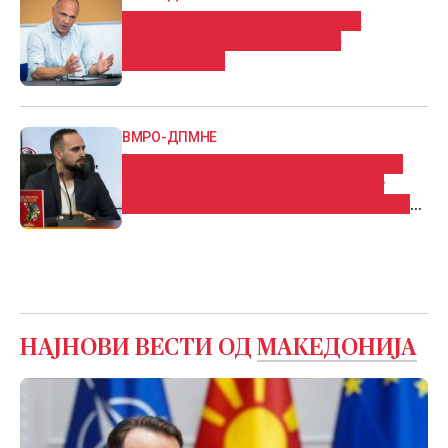
Само ЈО го штити и не го гледа
криминалот на Филипче во
модуларната
ВМРО-ДПМНЕ
Шамбевски: Младите се коавтори и
двигатели на промените, новиот
Оперативен план покажува дека тие
имаат партнер во Владата
НАЈНОВИ ВЕСТИ ОД
МАКЕДОНИЈА