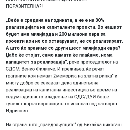
ПОРАЗИТЕЛНА?!
„Веќе е средина на годината, а не е ни 30%
реализацијата на капиталните проекти. Во нашиот
буџет има милијарда и 200 милиони евра за
проекти кои не се остваруваат, не се реализираат.
А што ќе правиме со други шест милијарди евра?
Џабе ќе стојат, само камати ќе плаќаме, нема
капацитет за реализација“
, рече претседателот на
СДСМ, Венко Филипче. И преживеа, ќе речат
граѓаните кои немаат 2меморија на златна рипка“ и
многу добро се сеќаваат дека единствена
реализација на капитална инвестиција во време на
седумгодишното владеење на СДС/ДУИ беше
тунелот кој затворениците го ископаа под затворот
Идризово.
На страна, што „правдољупците“ од Бихаќка никогаш