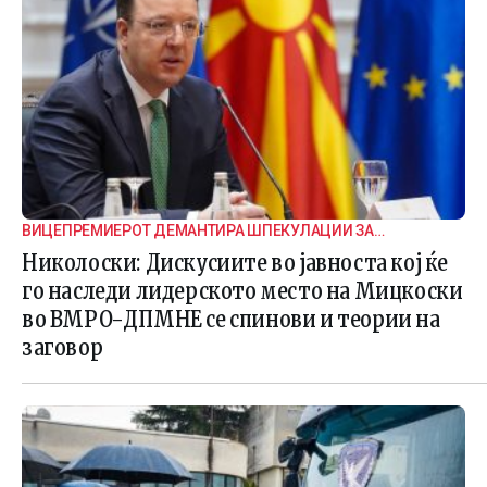
ВИЦЕПРЕМИЕРОТ ДЕМАНТИРА ШПЕКУЛАЦИИ ЗА
ВНАТРЕПАРТИСКИ ПОДЕЛБИ
Николоски: Дискусиите во јавноста кој ќе
го наследи лидерското место на Мицкоски
во ВМРО-ДПМНЕ се спинови и теории на
заговор