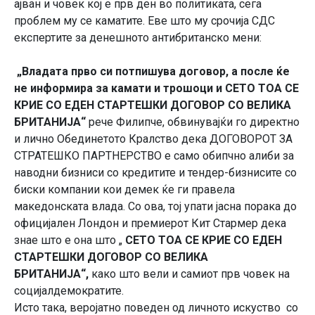
ајван и човек кој е прв ден во политиката, сега
проблем му се каматите. Еве што му срочија СДС
експертите за денешното антибританско мени:
„Владата прво си потпишува договор, а после ќе
не информира за камати и трошоци и СЕТО ТОА СЕ
КРИЕ СО ЕДЕН СТАРТЕШКИ ДОГОВОР СО ВЕЛИКА
БРИТАНИЈА“
рече Филипче, обвинувајќи го директно
и лично Обединетото Кралство дека ДОГОВОРОТ ЗА
СТРАТЕШКО ПАРТНЕРСТВО е само обипчно алиби за
наводни бизниси со кредитите и тендер-бизнисите со
биски компании кои демек ќе ги правела
македонската влада. Со ова, тој упати јасна порака до
официјален Лондон и премиерот Кит Стармер дека
знае што е она што „
СЕТО ТОА СЕ КРИЕ СО ЕДЕН
СТАРТЕШКИ ДОГОВОР СО ВЕЛИКА
БРИТАНИЈА“,
како што вели и самиот прв човек на
социјалдемократите.
Исто така, веројатно поведен од личното искуство со