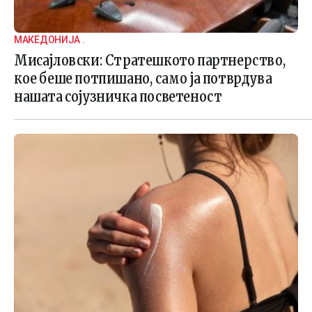
МАКЕДОНИЈА .
Мисајловски: Стратешкото партнерство,
кое беше потпишано, само ја потврдува
нашата сојузничка посветеност