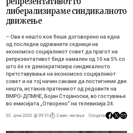
репрезентативот го
либерализираме синдикалното
движење
– Ова е нешто кое беше договорено на една
од последна одржаните седници на
економско социјалниот совет да прагот на
репрезентативот биде намален од 10 на 5% со
што ќе се демократизира синдикалното
претставување на економско социјалниот
совет и на тој начин сакаме да постигнеме две
нешта, истакна пратеникот од редовите на
ВМРО-ДПМНЕ, Бојан Стојаноски, во гостување
во емисијата „Отворено“ на телевизија 24.
05. Јуни 2025. @ 09:31
2 мин. читање
Сподели