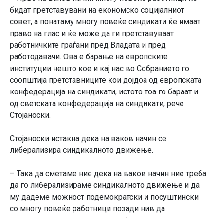
бидат претставувани на економско социјалниот
совет, а понатаму многу повеќе синдикати ќе имаат
право на глас и ќе може да ги претставуваат
работничките граѓани пред Владата и пред
работодавачи. Ова е барање на европските
институции нешто кое и кај нас во Собранието го
соопштија претставниците кои дојдоа од европската
конфедерација на синдикати, истото тоа го бараат и
од светската конфедерација на синдикати, рече
Стојаноски.
Стојаноски истакна дека на ваков начин се
либерализира синдикалното движење.
– Така да сметаме ние дека на ваков начин ние треба
да го либерализираме синдикалното движење и да
му дадеме можност подемократски и посуштински
со многу повеќе работници позади нив да