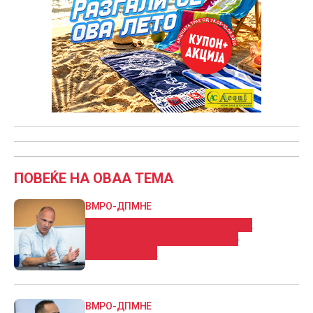
ПОВЕЌЕ НА ОВАА ТЕМА
ВМРО-ДПМНЕ
Само ЈО го штити и не го гледа
криминалот на Филипче во
модуларната
ВМРО-ДПМНЕ