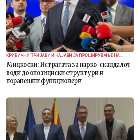
КРИВИЧНИ ПРИЈАВИ И НАЈАВИ ЗА ПРОШИРУВАЊЕ НА
ИСТРАГАТА
Мицкоски: Истрагата за нарко-скандалот
води до опозициски структури и
поранешни функционери