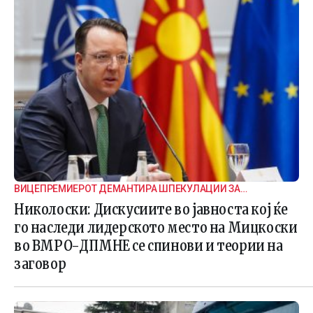
ВИЦЕПРЕМИЕРОТ ДЕМАНТИРА ШПЕКУЛАЦИИ ЗА
ВНАТРЕПАРТИСКИ ПОДЕЛБИ
Николоски: Дискусиите во јавноста кој ќе
го наследи лидерското место на Мицкоски
во ВМРО-ДПМНЕ се спинови и теории на
заговор