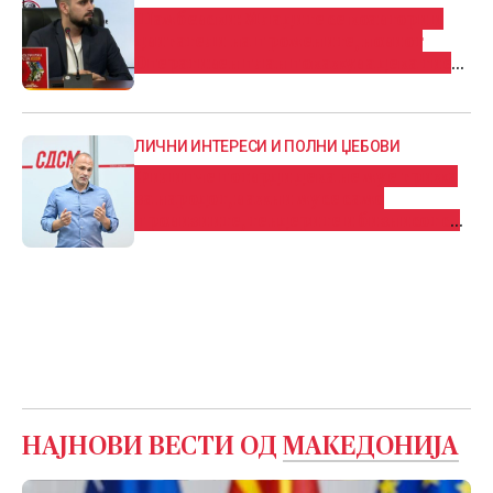
Шамбевски: Младите се коавтори и
двигатели на промените, новиот
Оперативен план покажува дека тие
имаат партнер во Владата
ЛИЧНИ ИНТЕРЕСИ И ПОЛНИ ЏЕБОВИ
Филипче потврди дека не му е грижа
за народот, важни му се само
провизиите, тендерите и бизнисот со
кланот Заеви
НАЈНОВИ ВЕСТИ ОД
МАКЕДОНИЈА