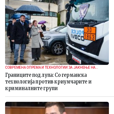
СОВРЕМЕНА ОПРЕМА И ТЕХНОЛОГИИ ЗА ЈАКНЕЊЕ НА
ГРАНИЧНАТА БЕЗБЕДНОСТ
Границите под лупа: Со германска
технологија против криумчарите и
криминалните групи