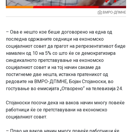
ВМРО-ДПМНЕ
– Ова е нешто кое беше договорено на една од
последна одржаните седници на економско
социјалниот совет да прагот на репрезентативот биде
намален од 10 на 5% со што ќе се демократизира
синдикалното претставување на економско
социјалниот совет и на тој начин сакаме да
постигнеме две нешта, истакна пратеникот од
редовите на ВМРО-ДПМНЕ, Бојан Стојаноски, во
гостување во емисијата „Отворено“ на телевизија 24.
Стојаноски посочи дека на ваков начин многу повеќе
работници ќе се претставувани на економско
социјалниот совет.
– Прво на ваков начин многу повеќе работници ќе