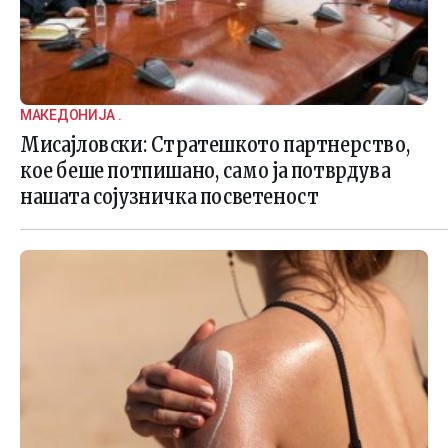
МАКЕДОНИЈА .
Мисајловски: Стратешкото партнерство,
кое беше потпишано, само ја потврдува
нашата сојузничка посветеност