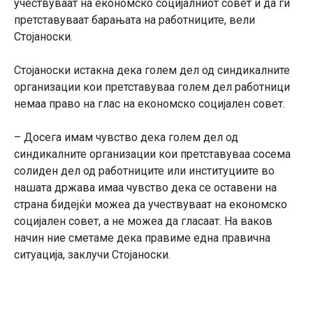
учествуваат на економско социјалниот совет и да ги
претставуваат барањата на работниците, вели
Стојаноски.
Стојаноски истакна дека голем дел од синдикалните
организации кои претставуваа голем дел работници
немаа право на глас на економско социјален совет.
– Досега имам чувство дека голем дел од
синдикалните организации кои претставуваа сосема
солиден дел од работниците или институциите во
нашата држава имаа чувство дека се оставени на
страна бидејќи можеа да учествуваат на економско
социјален совет, а не можеа да гласаат. На ваков
начин ние сметаме дека правиме една правична
ситуација, заклучи Стојаноски.