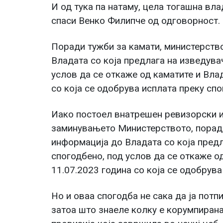
И од тука па натаму, цела тогашна вла
спаси Венко Филипче од одговорност.
Поради тужби за камати, министерств
Владата со која предлага на изведува
услов да се откаже од каматите и Вла
со која се одобрува исплата преку спо
Иако постоел внатрешен ревизорски и
заминувањето Министерството, поради
информација до Владата со која предл
спогодбено, под услов да се откаже о
11.07.2023 година со која се одобрува
Но и оваа спогодба не сака да ја потп
затоа што знаеле колку е корумпирана