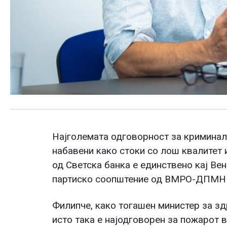
Најголемата одговорност за криминал
набавени како стоки со лош квалитет 
од Светска банка е единствено кај Ве
партиско соопштение од ВМРО-ДПМН
Филипче, како тогашен министер за зд
исто така е најодговорен за пожарот 