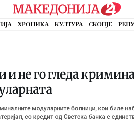
ИЈА
ХРОНИКА
КУЛТУРА
СКОПЈЕ
РЕП
и и не го гледа кримин
уларната
миналните модуларните болници, кои биле наб
еријал, со кредит од Светска банка е единств