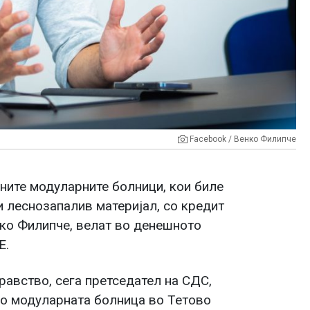
Facebook / Венко Филипче
ните модуларните болници, кои биле
и леснозапалив материјал, со кредит
нко Филипче, велат во денешното
Е.
равство, сега претседател на СДС,
во модуларната болница во Тетово