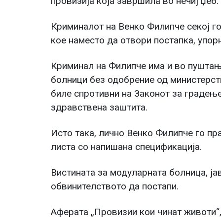
провизија која завршила во нечиј џеб.
Криминалот на Венко Филипче секој го
кое наместо да отвори постапка, упорн
Криминал на Филипче има и во пуштањ
болници без одобрение од министерст
биле спротивни на Законот за градење
здравствена заштита.
Исто така, лично Венко Филипче го пр
листа со напишана спецификација.
Вистината за модуларната болница, јав
обвинителството да постапи.
Аферата „Провизии кои чинат животи“,