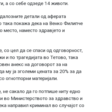
и, а со себе одзеде 14 животи.
ндалозните детали од аферата
то така покажа дека на Венко Филипче
о место, наместо здравјето и
 со цел да се спаси од одговорност,
и и по трагедијата во Тетово, така
овен анекс на договорот за на
а му ја зголеми цената за 20% за да
со огнотпорни материјали.
е, не сакало да го потпише ниту едно
ни во Министерството за здравство и
ека направил криминал во случајот со