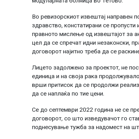
модуларната болница во Тетово.
Во ревизорскиот извештај направен п
здравство, констатирани се пропусти 
правното мислење од извештајот за ан
цел да се спречат идни незаконски, п
договорот најитно треба да се раскине
Лицето задолжено за проектот, не пос
единица и на своја рака продолжувал
врши притисок да се продолжи реализ
да се наплаќа по тие цени.
Се до септември 2022 година не се пр
договорот, со што изведувачот го ста
поднесување тужба за надомест на шт