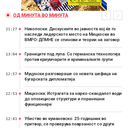
ОД МИНУТА ВО МИНУТА
Николоски: Дискусиите во јавноста кој ќе го
21:27
наследи лидерското место на Мицкоски во
ВМРО-ДПМНЕ се спинови и теории на заговор
Границите под лупа: Со германска технологија
13:04
против криумчарите и криминалните групи
Муцунски разговараше со новата шефица на
12:57
бугарската дипломатија
Мицкоски: Истрагата за нарко-скандалот води
12:53
до опозициски структури и поранешни
функционери
Убиство во кумановско: 25-годишник во
12:41
притвор, се проверува поврзаност со други