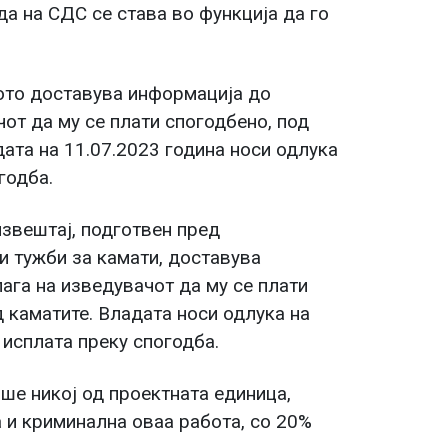
да на СДС се става во функција да го
ото доставува информација до
чот да му се плати спогодбено, под
дата на 11.07.2023 година носи одлука
годба.
звештај, подготвен пред
 тужби за камати, доставува
ага на изведувачот да му се плати
д каматите. Владата носи одлука на
 исплата преку спогодба.
ише никој од проектната единица,
 и криминална оваа работа, со 20%