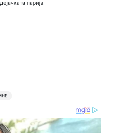
дејачката парија.
МНЕ