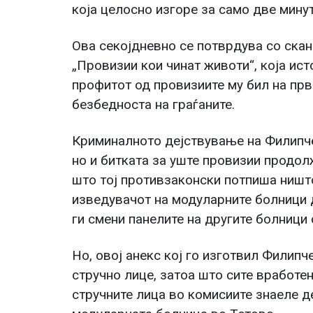
која целосно изгоре за само две минут
Ова секојдневно се потврдува со ска
„Провизии кои чинат животи“, која ис
профитот од провизиите му бил на прв
безбедноста на граѓаните.
Криминалното дејствување на Филипче,
но и битката за уште провизии продолж
што тој противзаконски потпиша ништ
изведувачот на модуларните болници д
ги смени панелите на другите болници 
Но, овој анекс кој го изготвил Филипч
стручно лице, затоа што сите вработе
стручните лица во комисиите знаеле д