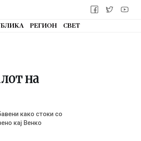
УБЛИКА
РЕГИОН
СВЕТ
алот на
авени како стоки со
ено кај Венко