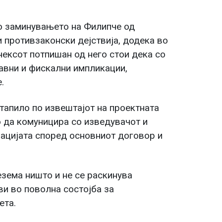
о заминувањето на Филипче од
и противзаконски дејствија, додека во
ексот потпишан од него стои дека со
равни и фискални импликации,
.
тапило по извештајот на проектната
о да комуницира со изведувачот и
ацијата според основниот договор и
езема ништо и не се раскинува
ви во поволна состојба за
ета.