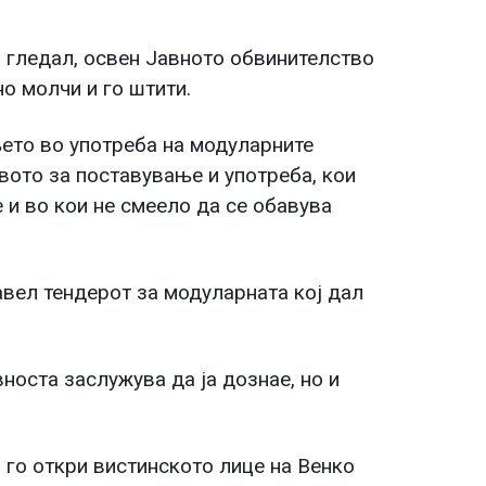
 гледал, освен Јавното обвинителство
о молчи и го штити.
ето во употреба на модуларните
вото за поставување и употреба, кои
 и во кои не смеело да се обавува
авел тендерот за модуларната кој дал
носта заслужува да ја дознае, но и
 го откри вистинското лице на Венко