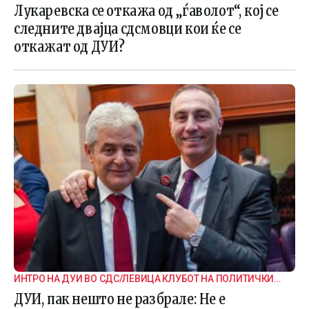
Лукаревска се откажа од „ѓаволот“, кој се
следните двајца сдсмовци кои ќе се
откажат од ДУИ?
ИНТРО НА ДУИ ВО СДС/ЛЕВИЦА КЛУБОТ НА ПОЛИТИЧКИ
СТРВИНАРИ
ДУИ, пак нешто не разбрале: Не е