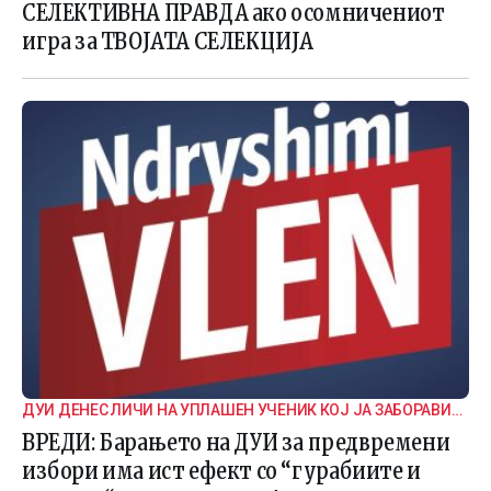
СЕЛЕКТИВНА ПРАВДА ако осомничениот
игра за ТВОЈАТА СЕЛЕКЦИЈА
ДУИ ДЕНЕС ЛИЧИ НА УПЛАШЕН УЧЕНИК КОЈ ЈА ЗАБОРАВИЛ
ДОМАШНАТА ЗАДАЧА
ВРЕДИ: Барањето на ДУИ за предвремени
избори има ист ефект со “гурабиите и